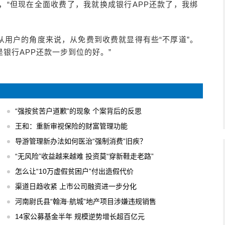
示，“但现在全面收费了，我就换成银行APP还款了，我绑
从用户的角度来说，从免费到收费就显得有些“不厚道”。
银行APP还款一步到位的好。”
“强按贫苦户道歉”的现象 个案背后的反思
王和：重新审视保险的财富管理功能
导游管理新办法如何医治“强制消费”旧疾？
“无风险”收益越来越难 投资莫“穿新鞋走老路”
怎么让“10万虚假贫困户”付出造假代价
渠道日趋收紧 上市公司融资进一步分化
河南尉氏县“翰海·航城”地产项目涉嫌违规销售
14家公募基金半年 规模逆势增长超百亿元