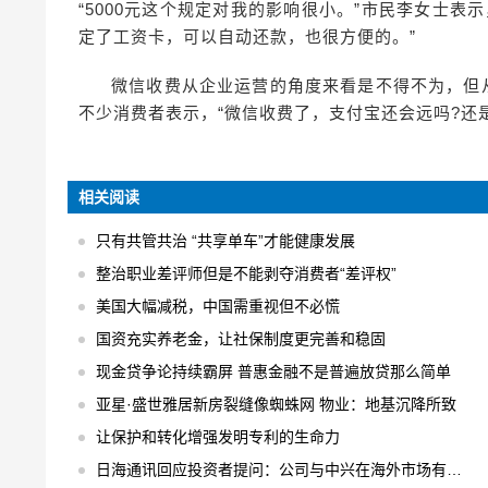
“5000元这个规定对我的影响很小。”市民李女士表
定了工资卡，可以自动还款，也很方便的。”
微信收费从企业运营的角度来看是不得不为，但
不少消费者表示，“微信收费了，支付宝还会远吗?还是
相关阅读
只有共管共治 “共享单车”才能健康发展
整治职业差评师但是不能剥夺消费者“差评权”
美国大幅减税，中国需重视但不必慌
国资充实养老金，让社保制度更完善和稳固
现金贷争论持续霸屏 普惠金融不是普遍放贷那么简单
亚星·盛世雅居新房裂缝像蜘蛛网 物业：地基沉降所致
让保护和转化增强发明专利的生命力
日海通讯回应投资者提问：公司与中兴在海外市场有合作