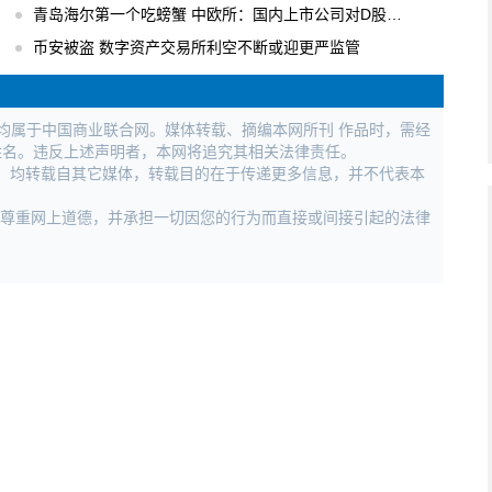
青岛海尔第一个吃螃蟹 中欧所：国内上市公司对D股关注度逐步升温
币安被盗 数字资产交易所利空不断或迎更严监管
权均属于中国商业联合网。媒体转载、摘编本网所刊 作品时，需经
姓名。违反上述声明者，本网将追究其相关法律责任。
作品，均转载自其它媒体，转载目的在于传递更多信息，并不代表本
，尊重网上道德，并承担一切因您的行为而直接或间接引起的法律