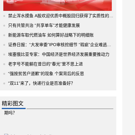
禁止浑水摸鱼 A股欢迎优质中概股回归获得了实质性的进展
只有共管共治 “共享单车”才能健康发展
新能源车取代燃油车 如何算好战略下的明细账
证券日报：“大发审委”IPO审核挖细节 “瑕疵”企业难逃法眼
埃塞俄比亚专家：中国经济是世界经济发展重要推动力
老字号不能躺在昔日的“春光”里不思上进
“强按贫苦户道歉”的现象 个案背后的反思
“双11”来了，快递行业是否准备好？
精彩图文