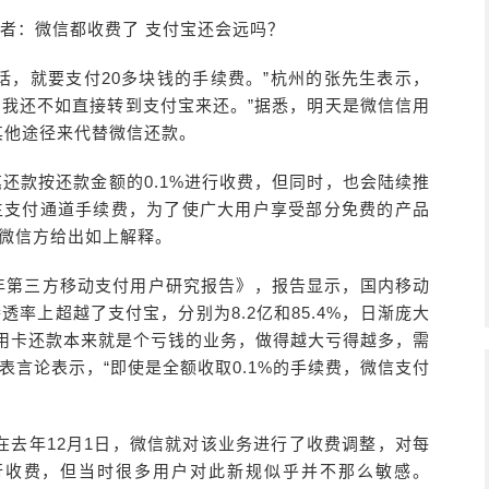
费者：微信都收费了 支付宝还会远吗？
话，就要支付20多块钱的手续费。”杭州的张先生表示，
，我还不如直接转到支付宝来还。”据悉，明天是微信信用
其他途径来代替微信还款。
笔还款按还款金额的0.1%进行收费，但同时，也会陆续推
生支付通道手续费，为了使广大用户享受部分免费的产品
”微信方给出如上解释。
半年第三方移动支付用户研究报告》，报告显示，国内移动
透率上超越了支付宝，分别为8.2亿和85.4%，日渐庞大
信用卡还款本来就是个亏钱的业务，做得越大亏得越多，需
表言论表示，“即使是全额收取0.1%的手续费，微信支付
在去年12月1日，微信就对该业务进行了收费调整，对每
%进行收费，但当时很多用户对此新规似乎并不那么敏感。