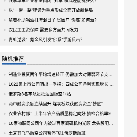
共享单车企业相继倒闭 “共享”模式还能挺多久？
以“一带一路”建设为重点形成全面开放新格局
拿着补助喝酒打牌混日子 贫困户"懒癌"如何治?
农民工工资保障 需要多方面共同发力
青蛙逆袭：氪金风引发“佛系”手游反击？
随机推荐
制造业投资两年平均增速转正 仍需加大对薄弱环节支持力度
1022家上市公司晒出一季报：四成公司净利实现增长 专家称未来业绩将改善
俄罗斯3名宇航员抵达国际空间站
两市融资余额连续回升 煤炭板块获融资资金“抄底”
农业农村部：上半年农产品质量稳定向好 抽检合格率97.2%
10家物联网公司年内被过百家调研机构光顾 龙头股配置价值受关注
土耳其飞马航空公司暂停飞往俄罗斯航班