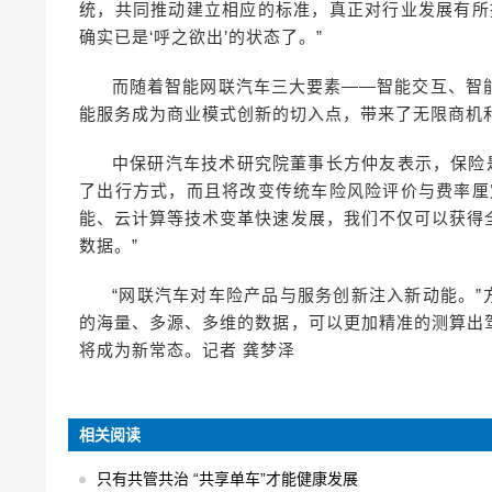
统，共同推动建立相应的标准，真正对行业发展有所
确实已是‘呼之欲出’的状态了。”
而随着智能网联汽车三大要素——智能交互、智
能服务成为商业模式创新的切入点，带来了无限商机
中保研汽车技术研究院董事长方仲友表示，保险
了出行方式，而且将改变传统车险风险评价与费率厘
能、云计算等技术变革快速发展，我们不仅可以获得
数据。”
“网联汽车对车险产品与服务创新注入新动能。”
的海量、多源、多维的数据，可以更加精准的测算出
将成为新常态。记者 龚梦泽
相关阅读
只有共管共治 “共享单车”才能健康发展