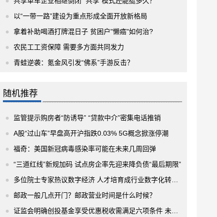
共享单车企业相继倒闭 “共享”模式还能挺多久？
以“一带一路”建设为重点形成全面开放新格局
拿着补助喝酒打牌混日子 贫困户"懒癌"如何治?
农民工工资保障 需要多方面共同发力
青蛙逆袭：氪金风引发“佛系”手游反击？
随机推荐
监管提示购房者“防诱导” “贷款中介”密集电话推销
A股“过山车”早盘高开沪指跌0.03% 5G概念掀涨停潮
福奇：美国新冠病毒感染率可能在未来几周回弹
“三道红线”新规加码 试点房企率先迎来降负债“最后期限”
多位院士专家热议数字经济 人才培育成行业数字化转型推动力
邮政一般几点开门？邮政营业时间是什么时候？
证监会明确创投基金享受优惠税收需满足六项条件 未从事担保业务和房地产业务