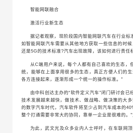
智能网联融合
激活行业新生态
据记者观察，现阶段国内智能网联汽车在行业标
如智能网联汽车需要从其他地方获取一些信息的时候
还是5G的技术标准?汽车出现故障，该如何进行责任
从C端用户来说，每个人都有自己喜欢的生态，
统，能够在上面享用很多的生态，真正方便人们的生
各方连接起来，逐渐形成一个统一的操作标准。”
由中科创达主办的“软件定义汽车”闭门研讨会
技术发展越来越快，做技术、做战略、做决策的大多
的数字汽车时代，汽车软件将至少占到汽车成本的4
整个打通需要非常大的协同，靠单一企业是很难的。”
为此，武文光及众多业内人士呼吁，在车联网顶