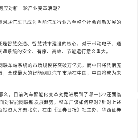
何应对新一轮产业变革浪潮？
能网联汽车已成为当前汽车行业乃至整个社会创新发展的
还是智慧交通、智慧城市建设的核心，对于带动电子、通
交通系统的安全、有序、高效、节能运行意义重大。
能网联车端系统的市场规模将突破万亿元，而中国将凭借庞
着，全球最大的智能网联汽车市场在中国，中国将成为未
那么，目前汽车智能化变革究竟进展到了哪一步?还面临
?面对智能网联新发展趋势，整车厂该如何应对?针对上述
及投资人齐聚北京，在由《证券日报》社主办、华西证券