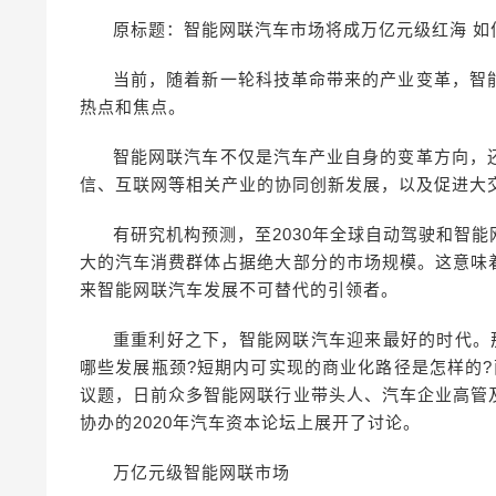
原标题：智能网联汽车市场将成万亿元级红海 如
当前，随着新一轮科技革命带来的产业变革，智
热点和焦点。
智能网联汽车不仅是汽车产业自身的变革方向，
信、互联网等相关产业的协同创新发展，以及促进大
有研究机构预测，至2030年全球自动驾驶和智
大的汽车消费群体占据绝大部分的市场规模。这意味
来智能网联汽车发展不可替代的引领者。
重重利好之下，智能网联汽车迎来最好的时代。
哪些发展瓶颈?短期内可实现的商业化路径是怎样的
议题，日前众多智能网联行业带头人、汽车企业高管
协办的2020年汽车资本论坛上展开了讨论。
万亿元级智能网联市场