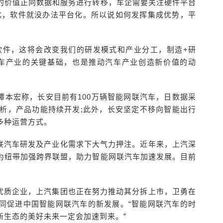
的价值正向数据和服务进行转移，车企需要关注硬件平台
化，软件就没办法平台化。所以说如何发挥集成优势，平
于软件，这将会改变我们的研发模式和产业分工，制造+研
汽车产业的关键基础，也是推动汽车产业创造新价值的动
谭本宏称，长安目前有100万辆智能网联汽车，日数据采
分析，产品功能持续开发;此外，长安坚定不移向智能出行
多种运营方式。
联汽车研发及产业化需求下大气力押注。近年来，上汽深
为纽带加强跨界联盟，助力智能网联汽车加速发展。目前
优质企业，上汽集团也正在努力推动其分拆上市，卫勇在
同促进中国智能网联汽车的新发展。“智能网联汽车的时
新生态的美好未来一定会加速到来。”