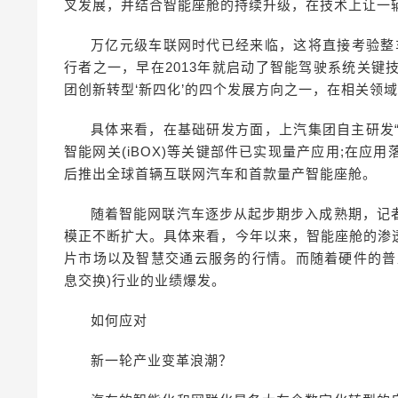
叉发展，并结合智能座舱的持续升级，在技术上让一
万亿元级车联网时代已经来临，这将直接考验整
行者之一，早在2013年就启动了智能驾驶系统关键技
团创新转型‘新四化’的四个发展方向之一，在相关领
具体来看，在基础研发方面，上汽集团自主研发
智能网关(iBOX)等关键部件已实现量产应用;在
后推出全球首辆互联网汽车和首款量产智能座舱。
随着智能网联汽车逐步从起步期步入成熟期，记
模正不断扩大。具体来看，今年以来，智能座舱的渗
片市场以及智慧交通云服务的行情。而随着硬件的普
息交换)行业的业绩爆发。
如何应对
新一轮产业变革浪潮？