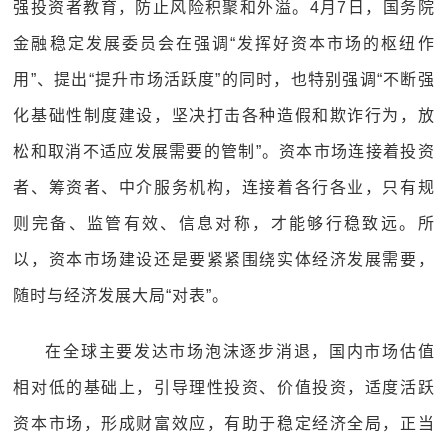
强投资者教育，防止风险积聚和外溢。4月7日，国务院
金融稳定发展委员会在强调“发挥好资本市场的枢纽作
用”、提出“提升市场活跃度”的同时，也特别强调“不断强
化基础性制度建设，坚决打击各种造假和欺诈行为，放
松和取消不适应发展需要的管制”。资本市场连接着投资
者、筹资者、中介服务机构，连接着各行各业，只有规
则完备、监管有效、信息对称，才能够行稳致远。所
以，资本市场建设还是要紧紧围绕实体经济发展需要，
随时与经济发展大局“对表”。
在全球主要发达市场泡沫逐步消退，国内市场估值
相对低的基础上，引导理性投资、价值投资，适度活跃
资本市场，形成财富效应，有助于稳定经济全局，正当