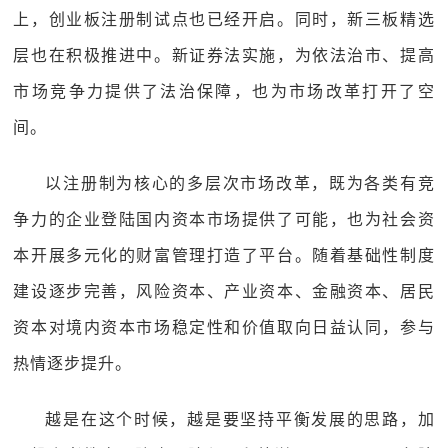
上，创业板注册制试点也已经开启。同时，新三板精选
层也在积极推进中。新证券法实施，为依法治市、提高
市场竞争力提供了法治保障，也为市场改革打开了空
间。
以注册制为核心的多层次市场改革，既为各类有竞
争力的企业登陆国内资本市场提供了可能，也为社会资
本开展多元化的财富管理打造了平台。随着基础性制度
建设逐步完善，风险资本、产业资本、金融资本、居民
资本对境内资本市场稳定性和价值取向日益认同，参与
热情逐步提升。
越是在这个时候，越是要坚持平衡发展的思路，加