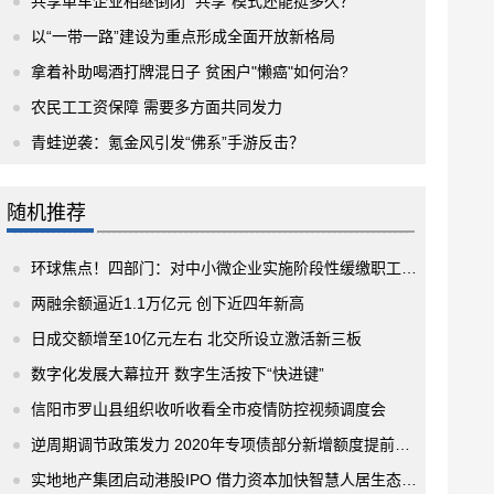
共享单车企业相继倒闭 “共享”模式还能挺多久？
以“一带一路”建设为重点形成全面开放新格局
拿着补助喝酒打牌混日子 贫困户"懒癌"如何治?
农民工工资保障 需要多方面共同发力
青蛙逆袭：氪金风引发“佛系”手游反击？
随机推荐
环球焦点！四部门：对中小微企业实施阶段性缓缴职工医保单位缴费
两融余额逼近1.1万亿元 创下近四年新高
日成交额增至10亿元左右 北交所设立激活新三板
数字化发展大幕拉开 数字生活按下“快进键”
信阳市罗山县组织收听收看全市疫情防控视频调度会
逆周期调节政策发力 2020年专项债部分新增额度提前下达 规模最高可达1.29万亿元
实地地产集团启动港股IPO 借力资本加快智慧人居生态建设