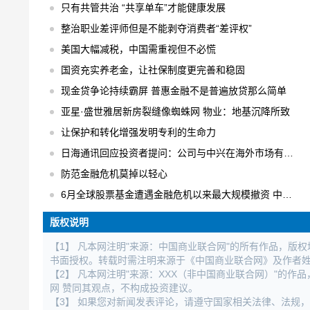
只有共管共治 “共享单车”才能健康发展
整治职业差评师但是不能剥夺消费者“差评权”
美国大幅减税，中国需重视但不必慌
国资充实养老金，让社保制度更完善和稳固
现金贷争论持续霸屏 普惠金融不是普遍放贷那么简单
亚星·盛世雅居新房裂缝像蜘蛛网 物业：地基沉降所致
让保护和转化增强发明专利的生命力
日海通讯回应投资者提问：公司与中兴在海外市场有合作
防范金融危机莫掉以轻心
6月全球股票基金遭遇金融危机以来最大规模撤资 中国不减反增
版权说明
【1】 凡本网注明"来源：中国商业联合网"的所有作品，版
书面授权。转载时需注明来源于《中国商业联合网》及作者
【2】 凡本网注明"来源：XXX（非中国商业联合网）"的
网 赞同其观点，不构成投资建议。
【3】 如果您对新闻发表评论，请遵守国家相关法律、法规