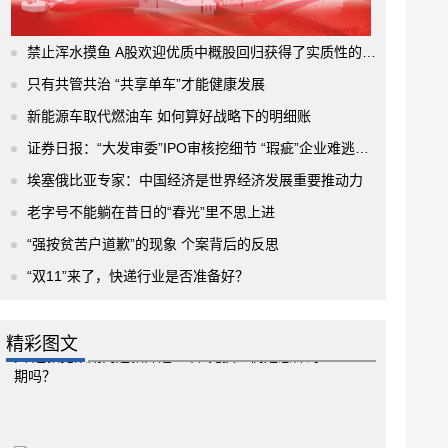
禁止浑水摸鱼 A股欢迎优质中概股回归获得了实质性的进展
只有共管共治 “共享单车”才能健康发展
新能源车取代燃油车 如何算好战略下的明细账
证券日报：“大发审委”IPO审核挖细节 “瑕疵”企业难逃法眼
埃塞俄比亚专家：中国经济是世界经济发展重要推动力
老字号不能躺在昔日的“春光”里不思上进
“强按贫苦户道歉”的现象 个案背后的反思
“双11”来了，快递行业是否准备好？
精彩图文