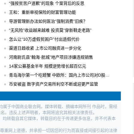
“强按贫苦户道歉”的现象 个案背后的反思
王和：重新审视保险的财富管理功能
导游管理新办法如何医治“强制消费”旧疾？
“无风险”收益越来越难 投资莫“穿新鞋走老路”
怎么让“10万虚假贫困户”付出造假代价
渠道日趋收紧 上市公司融资进一步分化
河南尉氏县“翰海·航城”地产项目涉嫌违规销售
14家公募基金半年 规模逆势增长超百亿元
青岛海尔第一个吃螃蟹 中欧所：国内上市公司对D股关注度逐步升温
币安被盗 数字资产交易所利空不断或迎更严监管
权均属于中国商业联合网。媒体转载、摘编本网所刊 作品时，需经
姓名。违反上述声明者，本网将追究其相关法律责任。
作品，均转载自其它媒体，转载目的在于传递更多信息，并不代表本
，尊重网上道德，并承担一切因您的行为而直接或间接引起的法律