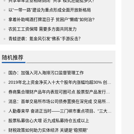
共享单车企业相继倒闭 “共享”模式还能挺多久？
以“一带一路”建设为重点形成全面开放新格局
拿着补助喝酒打牌混日子 贫困户"懒癌"如何治?
农民工工资保障 需要多方面共同发力
青蛙逆袭：氪金风引发“佛系”手游反击？
随机推荐
国办：加强入河入海排污口监督管理工作
2019年北上资金净买入十大个股年内涨幅均超30% 创新高
券商集合理财产品年内表现可圈可点 股票型产品发行数量超去年同期
消息：首单交易所市场公司债券置换在深完成 交易所市场债务管理制度体系不断完善
人勤春来早 奋进正当时——三门峡市重点项目、“三大改造”项目观摩活动综述
股票私募信心大增 近九成私募持仓五成以上
财税政策如何助力实体经济 关键是“稳预期”