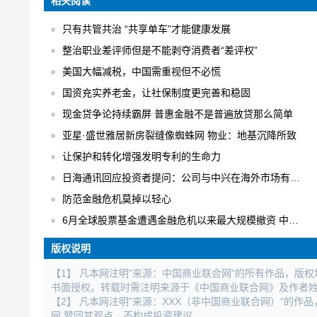
相关阅读
只有共管共治 “共享单车”才能健康发展
整治职业差评师但是不能剥夺消费者“差评权”
美国大幅减税，中国需重视但不必慌
国资充实养老金，让社保制度更完善和稳固
现金贷争论持续霸屏 普惠金融不是普遍放贷那么简单
亚星·盛世雅居新房裂缝像蜘蛛网 物业：地基沉降所致
让保护和转化增强发明专利的生命力
日海通讯回应投资者提问：公司与中兴在海外市场有合作
防范金融危机莫掉以轻心
6月全球股票基金遭遇金融危机以来最大规模撤资 中国不减反增
版权说明
【1】 凡本网注明"来源：中国商业联合网"的所有作品，版
书面授权。转载时需注明来源于《中国商业联合网》及作者
【2】 凡本网注明"来源：XXX（非中国商业联合网）"的
网 赞同其观点，不构成投资建议。