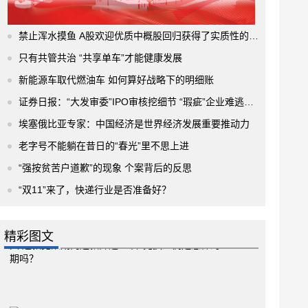
禁止浑水摸鱼 A股欢迎优质中概股回归获得了实质性的进展
只有共管共治 “共享单车”才能健康发展
新能源车取代燃油车 如何算好战略下的明细账
证券日报：“大发审委”IPO审核挖细节 “瑕疵”企业难逃法眼
埃塞俄比亚专家：中国经济是世界经济发展重要推动力
老字号不能躺在昔日的“春光”里不思上进
“强按贫苦户道歉”的现象 个案背后的反思
“双11”来了，快递行业是否准备好？
精彩图文