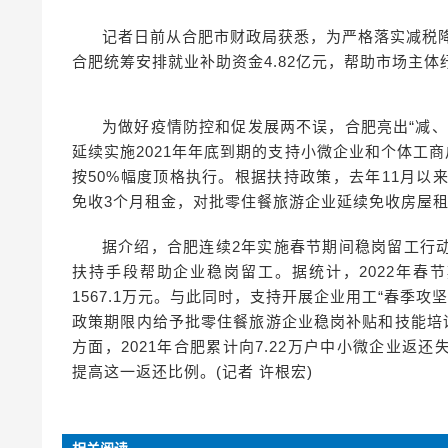
记者日前从合肥市财政局获悉，为严格落实减税降
合肥统筹安排就业补助资金4.82亿元，帮助市场主
为做好疫情防控和促发展两不误，合肥亮出“减
延续实施2021年年底到期的支持小微企业和个体工
按50%幅度顶格执行。根据扶持政策，去年11月以
免收3个月租金，对批零住餐旅游企业延续免收房屋租金
据介绍，合肥连续2年实施春节期间稳岗留工行
扶持手段帮助企业稳岗留工。据统计，2022年春节期
1567.1万元。与此同时，支持开展企业用工“春季攻
政策期限内给予批零住餐旅游企业稳岗补贴和技能培
方面，2021年合肥累计向7.22万户中小微企业返还
提高这一返还比例。(记者 许根宏)