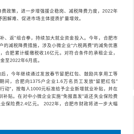
费政策，进一步增强援企稳岗、减税降费力度，2022年
体纾困解难、促进市场主体提质扩量增效。
、补、返”组合拳，持续加大就业资金投入。今年，合肥市
商户的减税降费措施，涉及小微企业“六税两费”的减免优惠
来，合肥累计缓缴税收16亿元。对符合条件的承租企业，
至2022年6月底。
动后，今年继续通过发放春节留肥红包、鼓励共享用工等
间，合肥向1375户企业1.6万名员工发放“留肥红包”
坚行动”，按每人1000元标准给予企业新增就业补贴，并在
训补贴。在对中小微企业实施“免报直发”返还失业保险费
失业保险费2.4亿元。 2022年，合肥市财政将进一步大幅