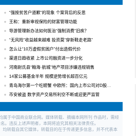
“强按贫苦户道歉”的现象 个案背后的反思
王和：重新审视保险的财富管理功能
导游管理新办法如何医治“强制消费”旧疾？
“无风险”收益越来越难 投资莫“穿新鞋走老路”
怎么让“10万虚假贫困户”付出造假代价
渠道日趋收紧 上市公司融资进一步分化
河南尉氏县“翰海·航城”地产项目涉嫌违规销售
14家公募基金半年 规模逆势增长超百亿元
青岛海尔第一个吃螃蟹 中欧所：国内上市公司对D股关注度逐步升温
币安被盗 数字资产交易所利空不断或迎更严监管
权均属于中国商业联合网。媒体转载、摘编本网所刊 作品时，需经
姓名。违反上述声明者，本网将追究其相关法律责任。
作品，均转载自其它媒体，转载目的在于传递更多信息，并不代表本