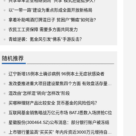
共享单车企业相继倒闭 “共享”模式还能挺多久？
以“一带一路”建设为重点形成全面开放新格局
拿着补助喝酒打牌混日子 贫困户"懒癌"如何治?
农民工工资保障 需要多方面共同发力
青蛙逆袭：氪金风引发“佛系”手游反击？
随机推荐
辽宁新增15例本土确诊病例 96例本土无症状感染者
发改委推进重大项目建设聚焦四个方面 有效盘活存量资产
混改由“怎样混”转向“怎样改”阶段
买哪种理财产品比较安全 货币基金的风险低吗？
互联网基金销售暗战万亿元市场 BATJ悉数入场拼抢C位
星徽股份(300464.SZ)公布消息：部分银行账户被冻结
上市银行董监高“买买买” 年内斥资近3000万元增持自家股票 助推股价上涨