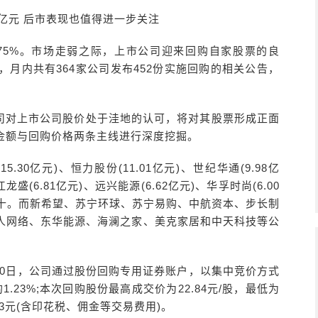
0亿元 后市表现也值得进一步关注
.75%。市场走弱之际，上市公司迎来回购自家股票的良
月内共有364家公司发布452份实施回购的相关公告，
司对上市公司股价处于洼地的认可，将对其股票形成正面
金额与回购价格两条主线进行深度挖掘。
.30亿元)、恒力股份(11.01亿元)、世纪华通(9.98亿
江龙盛(6.81亿元)、远兴能源(6.62亿元)、华孚时尚(6.00
居前十。而新希望、苏宁环球、苏宁易购、中航资本、步长制
人网络、东华能源、海澜之家、美克家居和中天科技等公
月30日，公司通过股份回购专用证券账户，以集中竞价方式
1.23%;本次回购股份最高成交价为22.84元/股，最低为
6.23元(含印花税、佣金等交易费用)。