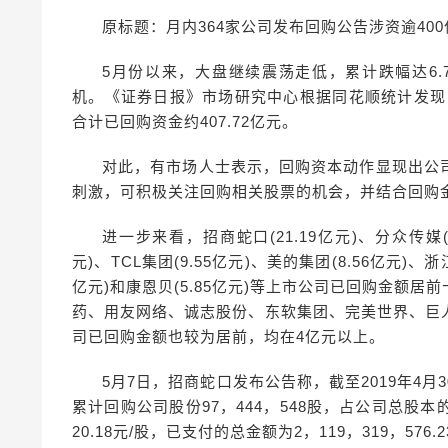
原标题：月内364家公司发布回购公告涉资逾40
5月份以来，大盘继续震荡走低，累计跌幅达6
机。《证券日报》市场研究中心根据同花顺统计发现，
合计已回购资金约407.72亿元。
对此，有市场人士表示，回购资本动作显现出公
刺激，可积极关注回购相关股票的机会，并结合回购
进一步来看，招商蛇口(21.19亿元)、分众传媒(15
元)、TCL集团(9.55亿元)、美的集团(8.56亿元)、浙
亿元)和康恩贝(5.85亿元)等上市公司已回购金额
药、用友网络、诚志股份、东软集团、完美世界、巨
司已回购金额也较为居前，均在4亿元以上。
5月7日，招商蛇口发布公告称，截至2019年4
累计回购公司股份97，444，548股，占公司总股本的
20.18元/股，已支付的总金额为2，119，319，57