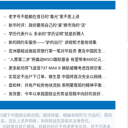
老字号不能躺在昔日的“春光”里不思上进
新华时评：政府要用自己的“紧”换市场的“活”
学历代表什么 多余的“学历证明”就是折腾人
新的网约车服务——“驴的出行” 讲规矩才能有续集
亚洲基础设施投资银行第一笔对华投资 惠及中国民生工程
“入摩第二步”将撬动MSCI跟踪基金 有望带来600亿元国内增量资金
更多航司停飞波音737 MAX 8 狮航被曝考虑改用空客飞机
实现足不出户下订单、做生意 中国将首次完全以网络形式举办广交会
盘和林：共有产权房地块流拍 表明要靠契约精神平衡各方利益
发改委：今年以来我国就业形势呈现稳中向好的良好局面
权均属于中国商业联合网。媒体转载、摘编本网所刊 作品时，需经
姓名。违反上述声明者，本网将追究其相关法律责任。
作品，均转载自其它媒体，转载目的在于传递更多信息，并不代表本