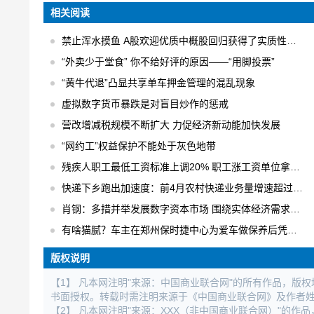
相关阅读
禁止浑水摸鱼 A股欢迎优质中概股回归获得了实质性的进展
“外卖少于堂食” 你不给好评的原因——“用脚投票”
“黄牛代退”凸显共享单车押金管理的混乱现象
虚拟数字货币暴跌是对盲目炒作的惩戒
营改增减税规模不断扩大 力促经济新动能加快发展
“网约工”权益保护不能处于灰色地带
残疾人职工最低工资标准上调20% 职工涨工资单位拿补贴
快递下乡跑出加速度：前4月农村快递业务量增速超过30% 日均快件处理量达1.6亿件
肖钢：多措并举发展数字资本市场 围绕实体经济需求进行数字化创新
有啥猫腻？车主在郑州保时捷中心为爱车做保养后凭空出现大修记录
版权说明
【1】 凡本网注明"来源：中国商业联合网"的所有作品，版
书面授权。转载时需注明来源于《中国商业联合网》及作者
【2】 凡本网注明"来源：XXX（非中国商业联合网）"的