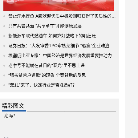
禁止浑水摸鱼 A股欢迎优质中概股回归获得了实质性的进展
只有共管共治 “共享单车”才能健康发展
新能源车取代燃油车 如何算好战略下的明细账
证券日报：“大发审委”IPO审核挖细节 “瑕疵”企业难逃法眼
埃塞俄比亚专家：中国经济是世界经济发展重要推动力
老字号不能躺在昔日的“春光”里不思上进
“强按贫苦户道歉”的现象 个案背后的反思
“双11”来了，快递行业是否准备好？
精彩图文