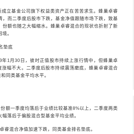
中，新成立基金公司旗下权益类资产正在苦苦求生。蜂巢卓睿
情，而二季度后股市下跌，基金净值跟随市场下跌，致基
，份额也随之大幅缩水。蜂巢卓睿混合的现状也折射了新
困境。
名垫底
019年1月30日，彼时正值股市持续上涨行情中，但蜂巢卓
季度涨幅不大。二季度后股市持续震荡磨底，蜂巢卓睿混合
准和同类基金平均水平。
类份额一季度均落后于业绩比较基准8%以上，二季度两类
大幅落后于偏股混合型基金平均业绩。
巢卓睿混合净值加速下跌，同类基金排名垫底。