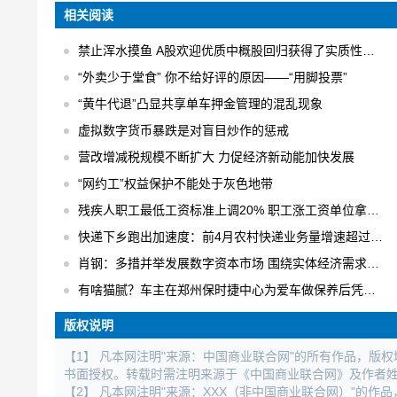
相关阅读
禁止浑水摸鱼 A股欢迎优质中概股回归获得了实质性的进展
“外卖少于堂食” 你不给好评的原因——“用脚投票”
“黄牛代退”凸显共享单车押金管理的混乱现象
虚拟数字货币暴跌是对盲目炒作的惩戒
营改增减税规模不断扩大 力促经济新动能加快发展
“网约工”权益保护不能处于灰色地带
残疾人职工最低工资标准上调20% 职工涨工资单位拿补贴
快递下乡跑出加速度：前4月农村快递业务量增速超过30% 日均快件处理量达1.6亿件
肖钢：多措并举发展数字资本市场 围绕实体经济需求进行数字化创新
有啥猫腻？车主在郑州保时捷中心为爱车做保养后凭空出现大修记录
版权说明
【1】 凡本网注明"来源：中国商业联合网"的所有作品，版
书面授权。转载时需注明来源于《中国商业联合网》及作者
【2】 凡本网注明"来源：XXX（非中国商业联合网）"的