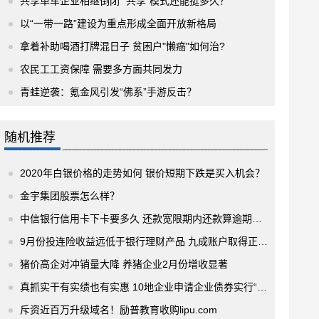
共享单车企业相继倒闭 “共享”模式还能挺多久？
以“一带一路”建设为重点形成全面开放新格局
拿着补助喝酒打牌混日子 贫困户"懒癌"如何治?
农民工工资保障 需要多方面共同发力
青蛙逆袭：氪金风引发“佛系”手游反击？
随机推荐
2020年白银价格的走势如何 银价短期下跌是买入机会？
金宇集团股票怎么样？
中信银行信用卡下卡要多久 还款宽限期内还款算逾期吗？
9月份投连险收益远低于银行理财产品 九成账户取得正收益
猪价高企对冲销量大降 养猪企业2月份增收显著
真抓实干有实绩也有实惠 10地企业申请企业债券实行“直通车”机制
斥资近百万升级域名！励普教育收购lipu.com