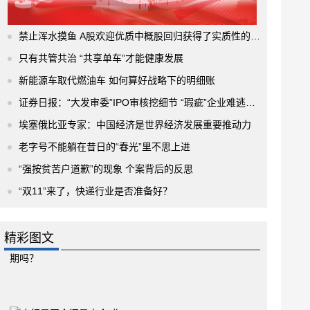
禁止浑水摸鱼 A股欢迎优质中概股回归获得了实质性的进展
只有共管共治 “共享单车”才能健康发展
新能源车取代燃油车 如何算好战略下的明细账
证券日报：“大发审委”IPO审核挖细节 “瑕疵”企业难逃法眼
埃塞俄比亚专家：中国经济是世界经济发展重要推动力
老字号不能躺在昔日的“春光”里不思上进
“强按贫苦户道歉”的现象 个案背后的反思
“双11”来了，快递行业是否准备好？
精彩图文