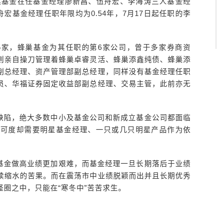
蜂巢基金在任基金经理廖新昌、伍舟宏、李海涛三人基金经
宏基金经理任职年限均为0.54年，7月17日起任职的李
达5家，蜂巢基金为其任职的第6家公司，曾于多家券商资
则亲自操刀管理着蜂巢卓睿灵活、蜂巢添鑫纯债、蜂巢添
副总经理、资产管理部副总经理，同样没有基金经理任职
员、华福证券固定收益部副总经理、交易主管，此前亦无
缺陷，绝大多数中小及基金公司和新成立基金公司都面临
认可度却需要明星基金经理、一只或几只明星产品作为依
基金做高业绩更加艰难，而基金经理一旦长期落后于业绩
续缩水的苦果。而在震荡市中业绩脱颖而出并且长期优秀
圈之中，只能在“寒冬中”苦苦求生。