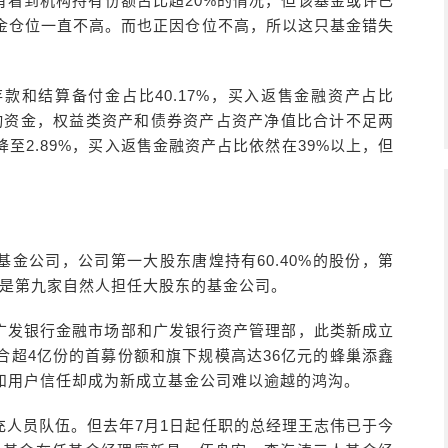
有看到机构持有份额占比超20%的情况，但该基金或许已
金仓位一直不高。而也正因仓位不高，所以这只基金错失
款和结算备付金占比40.17%，买入返售金融资产占比
流动资金，权益类资产和债券资产占资产净值比合计不足两
至2.89%，买入返售金融资产占比依然在39%以上，但
金公司，公司第一大股东唐煌持有60.40%的股份，第
金也是第九家自然人担任大股东的基金公司。
广发银行金融市场部和广发银行资产管理部，此类新成立
合超4亿份的首募份额和旗下规模高达36亿元的蜂巢添鑫
和用户信任却成为新成立基金公司难以逾越的鸿沟。
充人员队伍。但去年7月1日起任职的总经理王志伟已于今