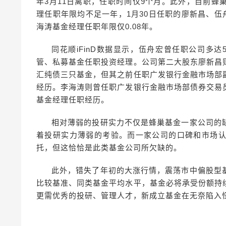
年3月11日离职，任职时间仅9个月。此外，目前
理任职年限均不足一年，1月30日任职的廖新昌、伍舟
海涛基金经理任职年限仅0.08年。
同花顺iFinD数据显示，伍舟宏曾任职公司多
管、私募基金任职投资经理。公司第二大股东廖新昌
汇纯债三只基金，但其之前任职广发银行金融市场部
经历。李海涛则曾任职广发银行金融市场部债券交易
基金经理任职经历。
相对薄弱的投研实力不仅是蜂巢基金一家公司的
着投研实力薄弱的考验。而一家公司的口碑和市场
托，但这恰恰是此类基金公司所欠缺的。
此外，错失了年初的大涨行情，震荡市中偏股型
比较基准、同类基金平均水平，基金必将承受份额持
更需优秀的投研、管理人才，新成立基金在无奈陷入怪