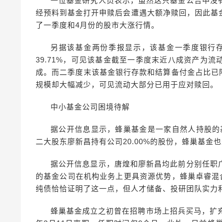
一位基金研究人员表示，虽然这只基金公告中没
经预料到基金打开申赎后会遭遇大额净赎回，因此基
了一季度和4月份的股市大涨行情。
另据该基金两份季报显示，该基金一季度银行存
39.71%，可见该基金截至一季度末近八成资产为
成。而二季度末该基金银行存款和结算备付金占比已降
规模却大幅减少，可见流动大部分已用于应对赎回。
中小基金公司困境待解
据公开信息显示，蜂巢基金是一家自然人持股的基
二大股东廖新昌持有公司20.00%的股份，蜂巢基
据公开信息显示，唐煌和廖新昌均此前分别任职
的基金公司在机构业务上更具资源优势，蜂巢卓睿混
纯债恰恰证明了这一点，但人才储备、投研团队实力
蜂巢基金成立之初曾在招聘市场上招兵买马，扩