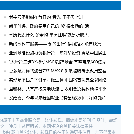
老字号不能躺在昔日的“春光”里不思上进
新华时评：政府要用自己的“紧”换市场的“活”
学历代表什么 多余的“学历证明”就是折腾人
新的网约车服务——“驴的出行” 讲规矩才能有续集
亚洲基础设施投资银行第一笔对华投资 惠及中国民生工程
“入摩第二步”将撬动MSCI跟踪基金 有望带来600亿元国内增量资金
更多航司停飞波音737 MAX 8 狮航被曝考虑改用空客飞机
实现足不出户下订单、做生意 中国将首次完全以网络形式举办广交会
盘和林：共有产权房地块流拍 表明要靠契约精神平衡各方利益
发改委：今年以来我国就业形势呈现稳中向好的良好局面
权均属于中国商业联合网。媒体转载、摘编本网所刊 作品时，需经
姓名。违反上述声明者，本网将追究其相关法律责任。
作品，均转载自其它媒体，转载目的在于传递更多信息，并不代表本