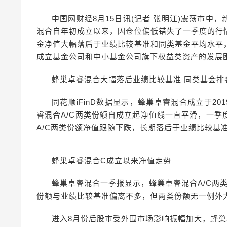
中国网财经8月15日讯(记者 张明江)震荡市
混合自年初成立以来，因仓位偏低错失了一季度的行
金净值大幅落后于业绩比较基准和同类基金平均水平
成立基金公司和中小基金公司旗下权益类资产的发展
蜂巢卓睿混合大幅落后业绩比较基准 同类基金排
同花顺iFinD数据显示，蜂巢卓睿混合成立于2
睿混合A/C两类份额自成立起净值线一直平滑，一
A/C两类份额净值跟随下跌，长期落后于业绩比较基
蜂巢卓睿混合C成立以来净值走势
蜂巢卓睿混合一季报显示，蜂巢卓睿混合A/C两
份额与业绩比较基准偏离不多，但两类份额无一例外
进入8月份后股市受外围市场影响振幅加大，蜂