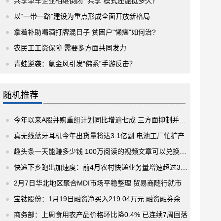
共享单车企业相继倒闭 “共享”模式还能挺多久？
以“一带一路”建设为重点形成全面开放新格局
拿着补助喝酒打牌混日子 贫困户"懒癌"如何治?
农民工工资保障 需要多方面共同发力
青蛙逆袭：氪金风引发“佛系”手游反击？
随机推荐
今年以来A股并购重组计划同比增逾七成 三方面抑制并购重组内幕交易
真无线蓝牙耳机今年出货量将达3.1亿副 电池工厂忙扩产
趣头条一天能赚多少钱 100万阅读的视频文章可以兑换多少钱？
快递下乡跑出加速度：前4月农村快递业务量增速超过30% 日均快件处理量达1.6亿件
2月7日华北地区聚合MDI市场平稳整理 贸易商随行就市
宝钛股份：1月19日融资净买入219.04万元 融资融券余额5.27亿元
商务部：上周食用农产品价格环比降0.4% 已连续7周回落