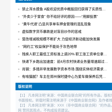
禁止浑水摸鱼 A股欢迎优质中概股回归获得了实质性的进展
“外卖少于堂食” 你不给好评的原因——“用脚投票”
“黄牛代退”凸显共享单车押金管理的混乱现象
虚拟数字货币暴跌是对盲目炒作的惩戒
营改增减税规模不断扩大 力促经济新动能加快发展
“网约工”权益保护不能处于灰色地带
残疾人职工最低工资标准上调20% 职工涨工资单位拿补贴
快递下乡跑出加速度：前4月农村快递业务量增速超过30% 日均快件处理量达1.6亿件
肖钢：多措并举发展数字资本市场 围绕实体经济需求进行数字化创新
有啥猫腻？车主在郑州保时捷中心为爱车做保养后凭空出现大修记录
版权说明
【1】 凡本网注明"来源：中国商业联合网"的所有作品，版
书面授权。转载时需注明来源于《中国商业联合网》及作者
【2】 凡本网注明"来源：XXX（非中国商业联合网）"的
网 赞同其观点，不构成投资建议。