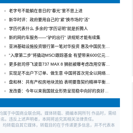
老字号不能躺在昔日的“春光”里不思上进
新华时评：政府要用自己的“紧”换市场的“活”
学历代表什么 多余的“学历证明”就是折腾人
新的网约车服务——“驴的出行” 讲规矩才能有续集
亚洲基础设施投资银行第一笔对华投资 惠及中国民生工程
“入摩第二步”将撬动MSCI跟踪基金 有望带来600亿元国内增量资金
更多航司停飞波音737 MAX 8 狮航被曝考虑改用空客飞机
实现足不出户下订单、做生意 中国将首次完全以网络形式举办广交会
盘和林：共有产权房地块流拍 表明要靠契约精神平衡各方利益
发改委：今年以来我国就业形势呈现稳中向好的良好局面
权均属于中国商业联合网。媒体转载、摘编本网所刊 作品时，需经
姓名。违反上述声明者，本网将追究其相关法律责任。
作品，均转载自其它媒体，转载目的在于传递更多信息，并不代表本