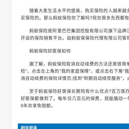
随着大家生活水平的提高，购买保险的人越来越
买保险的。那么蚂蚁保险你了解吗?现在很多东西都
蚂蚁保险是阿里巴巴集团控股有限公司旗下品牌
开设的保险销售平台。由蚂蚁保保险代理有限公司管
蚂蚁保险好医保如何
据了解，蚂蚁保险取消自动续费的方法还是很简单
险”，点击左上角的“我的家庭保障”，或点击右下角“
消自动续费的保险详情页;找到“到期自动续签服务”
至于蚂蚁保险好医保长期险有什么优点?百万医
好医保都做到了。每年仅几百元的保费，就能撬动一
6年共享免赔额。
相关阅读