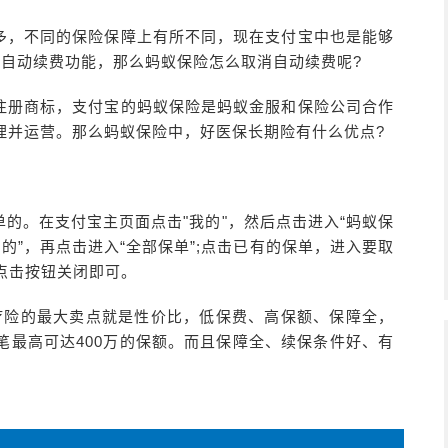
多，不同的保险保障上有所不同，现在支付宝中也是能够
有自动续费功能，那么蚂蚁保险怎么取消自动续费呢?
注册商标，支付宝的蚂蚁保险是蚂蚁金服和保险公司合作
理并运营。那么蚂蚁保险中，好医保长期险有什么优点?
的。在支付宝主页面点击"我的"，然后点击进入“蚂蚁保
我的”，再点击进入“全部保单”;点击已有的保单，进入要取
，点击按钮关闭即可。
疗险的最大卖点就是性价比，低保费、高保额、保障全，
笔最高可达400万的保额。而且保障全、续保条件好、有