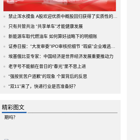
禁止浑水摸鱼 A股欢迎优质中概股回归获得了实质性的进展
只有共管共治 “共享单车”才能健康发展
新能源车取代燃油车 如何算好战略下的明细账
证券日报：“大发审委”IPO审核挖细节 “瑕疵”企业难逃法眼
埃塞俄比亚专家：中国经济是世界经济发展重要推动力
老字号不能躺在昔日的“春光”里不思上进
“强按贫苦户道歉”的现象 个案背后的反思
“双11”来了，快递行业是否准备好？
精彩图文