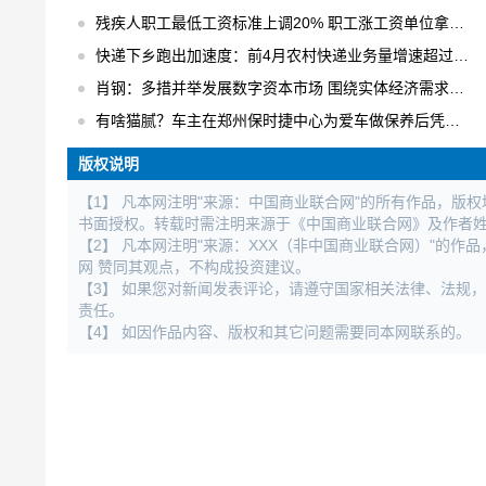
残疾人职工最低工资标准上调20% 职工涨工资单位拿补贴
快递下乡跑出加速度：前4月农村快递业务量增速超过30% 日均快件处理量达1.6亿件
肖钢：多措并举发展数字资本市场 围绕实体经济需求进行数字化创新
有啥猫腻？车主在郑州保时捷中心为爱车做保养后凭空出现大修记录
版权说明
【1】 凡本网注明"来源：中国商业联合网"的所有作品，版
书面授权。转载时需注明来源于《中国商业联合网》及作者
【2】 凡本网注明"来源：XXX（非中国商业联合网）"的
网 赞同其观点，不构成投资建议。
【3】 如果您对新闻发表评论，请遵守国家相关法律、法规
责任。
【4】 如因作品内容、版权和其它问题需要同本网联系的。