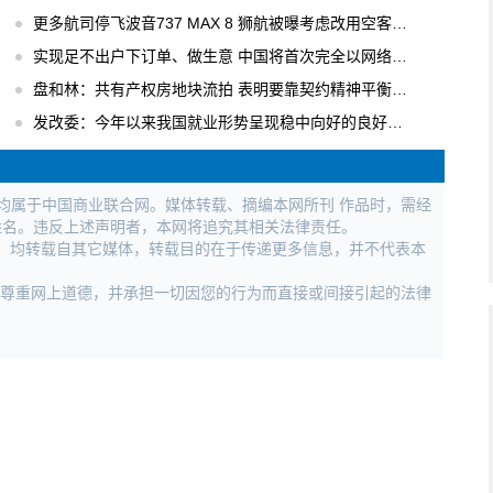
更多航司停飞波音737 MAX 8 狮航被曝考虑改用空客飞机
实现足不出户下订单、做生意 中国将首次完全以网络形式举办广交会
盘和林：共有产权房地块流拍 表明要靠契约精神平衡各方利益
发改委：今年以来我国就业形势呈现稳中向好的良好局面
权均属于中国商业联合网。媒体转载、摘编本网所刊 作品时，需经
姓名。违反上述声明者，本网将追究其相关法律责任。
作品，均转载自其它媒体，转载目的在于传递更多信息，并不代表本
，尊重网上道德，并承担一切因您的行为而直接或间接引起的法律