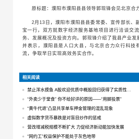
原标题：濮阳市濮阳县县领导郭现锋会见北京合
2月13日，濮阳市濮阳县县委常委、宣传部长
宝一行，双方就数字经济服务基地项目进行洽谈交
务、发展概况及投资方向。郭现锋介绍了我县产业发
并表示，濮阳县是人口大县，与北京合力众行科技
流，争取早日实现高效务实合作。
相关阅读
禁止浑水摸鱼 A股欢迎优质中概股回归获得了实质性的进展
“外卖少于堂食” 你不给好评的原因——“用脚投票”
“黄牛代退”凸显共享单车押金管理的混乱现象
虚拟数字货币暴跌是对盲目炒作的惩戒
营改增减税规模不断扩大 力促经济新动能加快发展
“网约工”权益保护不能处于灰色地带