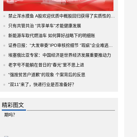
禁止浑水摸鱼 A股欢迎优质中概股回归获得了实质性的进展
只有共管共治 “共享单车”才能健康发展
新能源车取代燃油车 如何算好战略下的明细账
证券日报：“大发审委”IPO审核挖细节 “瑕疵”企业难逃法眼
埃塞俄比亚专家：中国经济是世界经济发展重要推动力
老字号不能躺在昔日的“春光”里不思上进
“强按贫苦户道歉”的现象 个案背后的反思
“双11”来了，快递行业是否准备好？
精彩图文