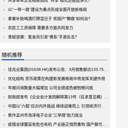
共享单车企业相继倒闭 “共享”模式还能挺多久？
以“一带一路”建设为重点形成全面开放新格局
拿着补助喝酒打牌混日子 贫困户"懒癌"如何治?
农民工工资保障 需要多方面共同发力
青蛙逆袭：氪金风引发“佛系”手游反击？
随机推荐
佳兆业集团(01638.HK)发布公告：3月销售额达133.75亿元
优化结构 货币政策在构建新发展格局中将发挥关键作用
年报问询数量大幅增加 公司业绩成色被刨根问底
财政部发布《企业会计准则解释第13号（征求意见稿）》 并向社会征求意
中国以“六稳”应对内外挑战 继续迎难而上 引领经济行稳致远
焦作孟州市浩泽电子企业“三举措”助力就业
疫情全球蔓延有危也有机 产业链正悄然重构 国产替代迎机遇