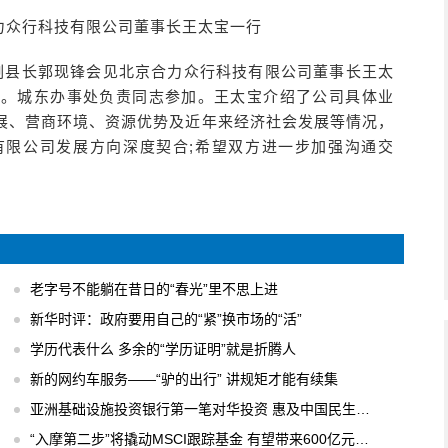
力众行科技有限公司董事长王太宝一行
、副县长郭现锋会见北京合力众行科技有限公司董事长王太
流。城东办事处负责同志参加。王太宝介绍了公司具体业
展、营商环境、资源优势及近年来经济社会发展等情况，
有限公司发展方向深度契合;希望双方进一步加强沟通交
老字号不能躺在昔日的“春光”里不思上进
新华时评：政府要用自己的“紧”换市场的“活”
学历代表什么 多余的“学历证明”就是折腾人
新的网约车服务——“驴的出行” 讲规矩才能有续集
亚洲基础设施投资银行第一笔对华投资 惠及中国民生工程
“入摩第二步”将撬动MSCI跟踪基金 有望带来600亿元国内增量资金