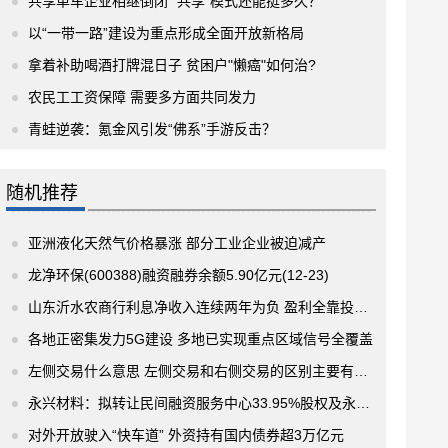
共享单车企业相继倒闭 “共享”模式还能挺多久？
以“一带一路”建设为重点形成全面开放新格局
拿着补助喝酒打牌混日子 贫困户"懒癌"如何治?
农民工工资保障 需要多方面共同发力
青蛙逆袭：氪金风引发“佛系”手游反击？
随机推荐
亚洲液化天然气价格暴涨 部分工业企业被迫减产
龙净环保(600388)融资融券余额5.90亿元(12-23)
山东沂水农商行利息净收入连续两年为负 盈利全靠投资收益
各地正密集发力5G建设 多地已实现重点区域信号全覆盖
左侧交易什么意思 左侧交易和右侧交易的区别主要有哪些？
永兴材料：拟转让民间融资服务中心33.95%股权及永信小额贷款26.66%股权
对外开放驶入“快车道” 外资持有国内债券超3万亿元