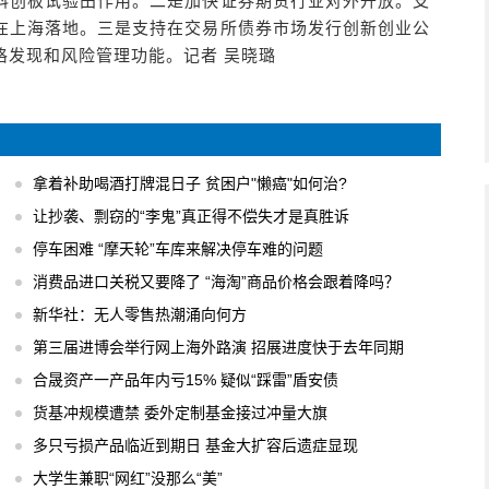
科创板试验田作用。二是加快证券期货行业对外开放。支
在上海落地。三是支持在交易所债券市场发行创新创业公
格发现和风险管理功能。记者 吴晓璐
拿着补助喝酒打牌混日子 贫困户"懒癌"如何治?
让抄袭、剽窃的“李鬼”真正得不偿失才是真胜诉
停车困难 “摩天轮”车库来解决停车难的问题
消费品进口关税又要降了 “海淘”商品价格会跟着降吗？
新华社：无人零售热潮涌向何方
第三届进博会举行网上海外路演 招展进度快于去年同期
合晟资产一产品年内亏15% 疑似“踩雷”盾安债
货基冲规模遭禁 委外定制基金接过冲量大旗
多只亏损产品临近到期日 基金大扩容后遗症显现
大学生兼职“网红”没那么“美”