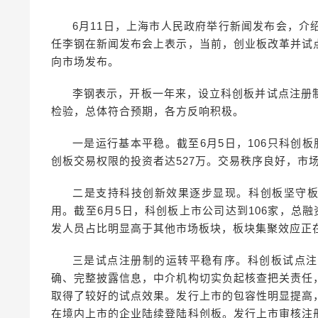
6月11日，上海市人民政府举行新闻发布会，
任李钢在新闻发布会上表示，当前，创业板改革并试
向市场发布。
李钢表示，开板一年来，设立科创板并试点注册
检验，总体符合预期，各方反响积极。
一是运行基本平稳。截至6月5日，106只科创
创板交易权限的投资者达527万。交易秩序良好，市
二是支持科技创新效果逐步显现。科创板坚守板
用。截至6月5日，科创板上市公司达到106家，总融
发人员占比明显高于其他市场板块，板块集聚效应正
三是试点注册制的运转平稳有序。科创板试点注
确、完整披露信息，中介机构切实负起核查把关责任
取得了较好的试点效果。发行上市的包容性明显提高
在境内上市的企业陆续登陆科创板。发行上市审核注