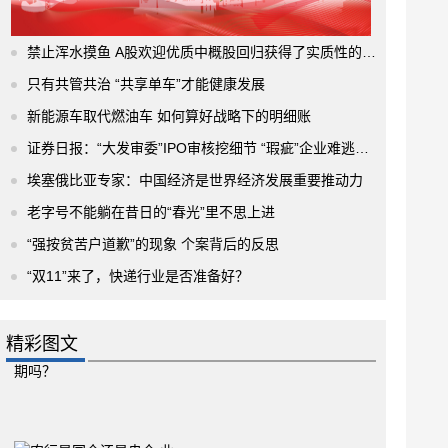
禁止浑水摸鱼 A股欢迎优质中概股回归获得了实质性的进展
只有共管共治 “共享单车”才能健康发展
新能源车取代燃油车 如何算好战略下的明细账
证券日报：“大发审委”IPO审核挖细节 “瑕疵”企业难逃法眼
埃塞俄比亚专家：中国经济是世界经济发展重要推动力
老字号不能躺在昔日的“春光”里不思上进
“强按贫苦户道歉”的现象 个案背后的反思
“双11”来了，快递行业是否准备好？
精彩图文