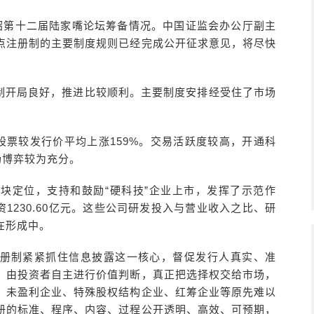
介绍第十二届陆家嘴论坛筹备情况。中国证监会办公厅副主
点注册制的主要制度规则已经完成公开征求意见，将尽快
制开局良好，推进比较顺利。主要制度安排经受住了市场
板股票较发行价平均上涨159%。交易活跃度较高，开通科
场博弈较为充分。
块定位，支持和鼓励“硬科技”企业上市，发挥了示范作
资1230.60亿元。这些公司研发投入与营业收入之比、研
在形成中。
册制紧紧抓住信息披露这一核心，督促发行人真实、准
，由投资者自主进行价值判断，真正把选择权交给市场，
，未盈利企业、特殊股权结构企业、红筹企业等原先难以
册的标准、程序、内容、过程公开透明、高效、可预期，