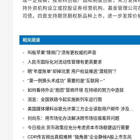
成一定规模，推进科创板产品和制度创新，充分发挥
持外资机构设立或控股证券经营机构、基金管理公司
司债。四是支持期货期权新品种上市，进一步发挥价
相关阅读
叫板苹果“降频门”须有更权威的声音
人民币国际化对流动性管理有更高要求
晒“年度账单”却掉坑里 用户权益难逃“潜规则”？
“第一例换头术成功” 需要的是“互联网－”
如何看待外企“抱怨”营商环境 在持续的努力中造就
消息：全国铁路今起实施新列车运行图
美国媒体爆料谷歌允许第三方企业读取用户邮件 涉及用户数以百万计
刘向东：用市场化办法解决跨市场估值差异问题
今日视点:货币政策应充分考虑资本市场稳健运行需要
CDR传言频出真假难辨 “独角兽”企业静候A股上市东风