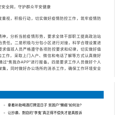
控安全网，守护群众平安健康
度重视，积极行动，切实做好疫情防控工作，筑牢疫情防
精神，分析当前疫情形势，要求全体干部职工提高政治站
治责任。二是积极与分包小区进行对接，科学合理设置进
要求值班人员严格遵守各项防控要求和纪律，切实做好值
分包工作，采取上门入户、微信和电话了解等方式认真做好
过“焦我办APP”进行报备。四是要求工作人员做好个人
聚集，同时做好办公场所的消杀工作，确保工作环境安全
拿着补助喝酒打牌混日子 贫困户"懒癌"如何治?
让抄袭、剽窃的“李鬼”真正得不偿失才是真胜诉