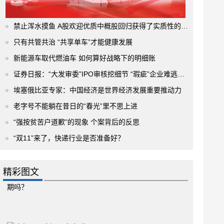
禁止浑水摸鱼 A股欢迎优质中概股回归获得了实质性的进展
只有共管共治 “共享单车”才能健康发展
新能源车取代燃油车 如何算好战略下的明细账
证券日报：“大发审委”IPO审核挖细节 “瑕疵”企业难逃法眼
埃塞俄比亚专家：中国经济是世界经济发展重要推动力
老字号不能躺在昔日的“春光”里不思上进
“强按贫苦户道歉”的现象 个案背后的反思
“双11”来了，快递行业是否准备好？
精彩图文