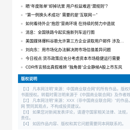
晒“年度账单”却掉坑里 用户权益难逃“潜规则”？
“第一例换头术成功” 需要的是“互联网－”
如何看待外企“抱怨”营商环境 在持续的努力中造就
消息：全国铁路今起实施新列车运行图
美国媒体爆料谷歌允许第三方企业读取用户邮件 涉及用户数以百万计
刘向东：用市场化办法解决跨市场估值差异问题
今日视点:货币政策应充分考虑资本市场稳健运行需要
CDR传言频出真假难辨 “独角兽”企业静候A股上市东风
版权说明
【1】 凡本网注明"来源：中国商业联合网"的所有作品，版
书面授权。转载时需注明来源于《中国商业联合网》及作者
【2】 凡本网注明"来源：XXX（非中国商业联合网）"的
网 赞同其观点，不构成投资建议。
【3】 如果您对新闻发表评论，请遵守国家相关法律、法规
责任。
【4】 如因作品内容、版权和其它问题需要同本网联系的。