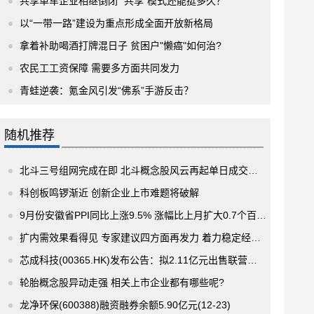
共享单车企业相继倒闭 “共享”模式还能挺多久？
以“一带一路”建设为重点形成全面开放新格局
拿着补助喝酒打牌混日子 贫困户"懒癌"如何治?
农民工工资保障 需要多方面共同发力
青蛙逆袭：氪金风引发“佛系”手游反击？
随机推荐
北斗三号组网完成在即 北斗概念股风云再起单日成交额达到261亿元
科创板鸣锣渐近 创新企业上市难题将破解
9月份安徽省PPI同比上涨9.5% 涨幅比上月扩大0.7个百分点
扩内需效果看得见 专家建议四方面再发力 着力稳定经济运行
芯成科技(00365.HK)发布公告：拟2.11亿元出售联营公司芯鑫(深圳)租赁48％股权
轮胎概念股异动走强 相关上市企业都有哪些呢?
龙净环保(600388)融资融券余额5.90亿元(12-23)