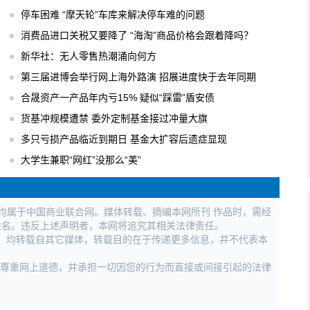
停车困难 “摩天轮”车库来解决停车难的问题
消费品进口关税又要降了 “海淘”商品价格会跟着降吗？
新华社：无人零售热潮涌向何方
第三届进博会举行网上海外路演 招展进度快于去年同期
合晟资产一产品年内亏15% 疑似“踩雷”盾安债
货基冲规模遭禁 委外定制基金接过冲量大旗
多只亏损产品临近到期日 基金大扩容后遗症显现
大学生兼职“网红”没那么“美”
权均属于中国商业联合网。媒体转载、摘编本网所刊 作品时，需经
姓名。违反上述声明者，本网将追究其相关法律责任。
作品，均转载自其它媒体，转载目的在于传递更多信息，并不代表本
，尊重网上道德，并承担一切因您的行为而直接或间接引起的法律