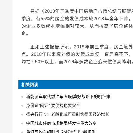
另据《2019年三季度中国房地产市场总结与展
季度，有55%的房企的发债成本较2018年全年下降
的企业多数成本增幅相对较大，从而拉高了房企整
企。
正如上述报告所示，2019年前三季度，房企境外发
点。2018年以来境外债的发债成本便一直居高不下，特
均在7.50%以上，而2019年多数企业迎来偿债高
相关阅读
新能源车取代燃油车 如何算好战略下的明细账
身份证“网证” 要便捷也要安全
德央行行长：老龄化或严重制约德国经济增长
中国城市住房市场格局将发生重大改变
重订网约车细则当成“必选动作”新规则