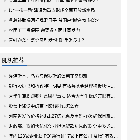
共享单车企业相继倒闭 “共享”模式还能挺多久？
以“一带一路”建设为重点形成全面开放新格局
拿着补助喝酒打牌混日子 贫困户"懒癌"如何治?
农民工工资保障 需要多方面共同发力
青蛙逆袭：氪金风引发“佛系”手游反击？
随机推荐
泽连斯基：乌方与俄罗斯的谈判非常艰难
银行股护盘和抗跌特征明显 有私募基金经理称板块估值处于合理水平
大学生兼职赚钱注意哪些事项 适合大学生做的兼职有哪些？
股票上涨途中的带上影线阳线怎么看
河南省发放价格补贴1.27亿元惠及困难群众 确保困难群众不为基本生活发愁
财政部：将加快优化创业担保贷款贴息政策 让更多的小微企业有钱创业
年内123家企业获IPO“通行证” 7家上市公司“离场” 有效提升上市公司质量