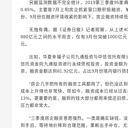
另据监测数据不完全统计，2019第三季度95家典
0.85%。主要是7月上旬房企抓紧窗口期积极融资，
份、9月份在融资环境收紧的影响下，房企融资持续低
无独有偶，据《证券日报》记者观察，从上述4
880亿元之间的水平而言，仅有3月份突破1000亿
元。
比如，华夏幸福子公司九通投资与中信信托有限
信托资金向九通投资进行永续债权投资，投资金额为4
资，融资金额达到81.92亿元，占比9月份境内银行贷
“房企几乎把所有的融资工具都用了，但仍没达
成本上升得也非常快，现如今，融资成本已经从过去
13%。更重要的是，融到的钱大部分都用来偿还旧
压力都非常大。
“三季度房企融资意愿强烈。一类是确实缺钱，
到手后，等待地价降到合理范围，果断出手补仓，尤