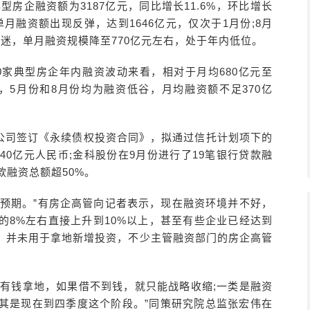
型房企融资额为3187亿元，同比增长11.6%，环比增长
单月融资额出现反弹，达到1646亿元，仅次于1月份;8月
迷，单月融资规模降至770亿元左右，处于年内低位。
0家典型房企年内融资波动来看，相对于月均680亿元至
元，5月份和8月份均为融资低谷，月均融资额不足370亿
公司签订《永续债权投资合同》，拟通过信托计划项下的
0亿元人民币;金科股份在9月份进行了19笔银行贷款融
款融资总额超50%。
到预期。”有房企高管向记者表示，现在融资环境并不好，
的8%左右直接上升到10%以上，甚至有些企业已经达到
债，并未用于拿地新增投资，不少主管融资部门的房企高管
没有钱拿地，如果借不到钱，就只能战略收缩;一类是融资
其是现在到四季度这个阶段。”同策研究院总监张宏伟在