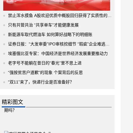
禁止浑水摸鱼 A股欢迎优质中概股回归获得了实质性的进展
只有共管共治 “共享单车”才能健康发展
新能源车取代燃油车 如何算好战略下的明细账
证券日报：“大发审委”IPO审核挖细节 “瑕疵”企业难逃法眼
埃塞俄比亚专家：中国经济是世界经济发展重要推动力
老字号不能躺在昔日的“春光”里不思上进
“强按贫苦户道歉”的现象 个案背后的反思
“双11”来了，快递行业是否准备好？
精彩图文