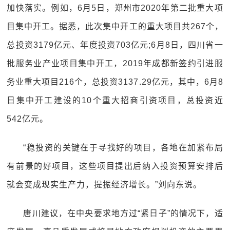
加快落实。例如，6月5日，郑州市2020年第二批重大项
目集中开工。据悉，此次集中开工的重大项目共267个，
总投资3179亿元、年度投资703亿元;6月8日，四川省一
批服务业产业项目集中开工，2019年成都新签约引进服
务业重大项目216个，总投资3137.29亿元，其中，6月8
日集中开工建设的10个重大招商引资项目，总投资近
542亿元。
“稳投资的关键在于寻找好的项目，各地在加紧布局
有前景的好项目，这些项目提出后纳入投资预算安排后
就会变成现实生产力，提振经济增长。”刘向东说。
唐川建议，在中央要求地方过“紧日子”的情况下，适