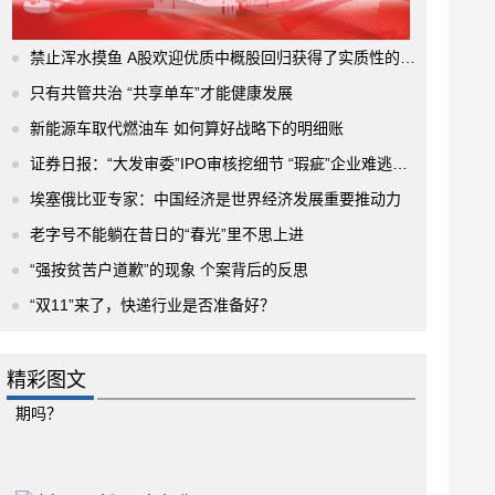
禁止浑水摸鱼 A股欢迎优质中概股回归获得了实质性的进展
只有共管共治 “共享单车”才能健康发展
新能源车取代燃油车 如何算好战略下的明细账
证券日报：“大发审委”IPO审核挖细节 “瑕疵”企业难逃法眼
埃塞俄比亚专家：中国经济是世界经济发展重要推动力
老字号不能躺在昔日的“春光”里不思上进
“强按贫苦户道歉”的现象 个案背后的反思
“双11”来了，快递行业是否准备好？
精彩图文