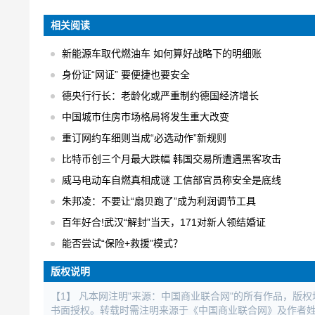
相关阅读
新能源车取代燃油车 如何算好战略下的明细账
身份证“网证” 要便捷也要安全
德央行行长：老龄化或严重制约德国经济增长
中国城市住房市场格局将发生重大改变
重订网约车细则当成“必选动作”新规则
比特币创三个月最大跌幅 韩国交易所遭遇黑客攻击
威马电动车自燃真相成谜 工信部官员称安全是底线
朱邦凌：不要让“扇贝跑了”成为利润调节工具
百年好合!武汉“解封”当天，171对新人领结婚证
能否尝试“保险+救援”模式？
版权说明
【1】 凡本网注明"来源：中国商业联合网"的所有作品，版
书面授权。转载时需注明来源于《中国商业联合网》及作者