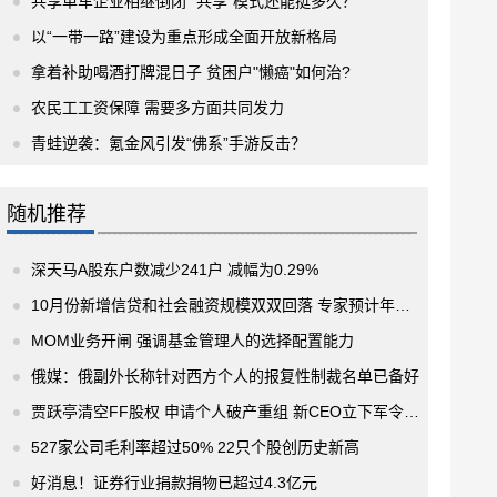
共享单车企业相继倒闭 “共享”模式还能挺多久？
以“一带一路”建设为重点形成全面开放新格局
拿着补助喝酒打牌混日子 贫困户"懒癌"如何治?
农民工工资保障 需要多方面共同发力
青蛙逆袭：氪金风引发“佛系”手游反击？
随机推荐
深天马A股东户数减少241户 减幅为0.29%
10月份新增信贷和社会融资规模双双回落 专家预计年底前后仍有降准可能
MOM业务开闸 强调基金管理人的选择配置能力
俄媒：俄副外长称针对西方个人的报复性制裁名单已备好
贾跃亭清空FF股权 申请个人破产重组 新CEO立下军令状“明年9月份”交付首款车
527家公司毛利率超过50% 22只个股创历史新高
好消息！证券行业捐款捐物已超过4.3亿元