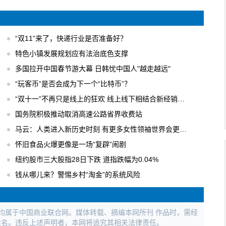
“双11”来了，快递行业是否准备好？
特色小镇发展规划应有法治底色支撑
多国拉开中国春节游大幕 日韩忧中国人"越走越远"
“玩客币”是否会成为下一个“比特币”？
“双十一”不再只是线上的狂欢 线上线下相结合新经销模式
国务院积极推动取消高速公路省界收费站
马云：人类进入新历史时刻 有更多女性领袖世界会更美好
怀旧食品火爆更像是一场“复辟”闹剧
纽约股市三大股指28日下跌 道指跌幅为0.04%
钱从哪儿来？警惕乡村“淘金”的系统风险
权均属于中国商业联合网。媒体转载、摘编本网所刊 作品时，需经
姓名。违反上述声明者，本网将追究其相关法律责任。