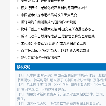
身份证“网证” 要便捷也要安全
德央行行长：老龄化或严重制约德国经济增长
中国城市住房市场格局将发生重大改变
重订网约车细则当成“必选动作”新规则
比特币创三个月最大跌幅 韩国交易所遭遇黑客攻击
威马电动车自燃真相成谜 工信部官员称安全是底线
朱邦凌：不要让“扇贝跑了”成为利润调节工具
百年好合!武汉“解封”当天，171对新人领结婚证
能否尝试“保险+救援”模式？
版权说明
【1】 凡本网注明"来源：中国商业联合网"的所有作品，版
书面授权。转载时需注明来源于《中国商业联合网》及作者
【2】 凡本网注明"来源：XXX（非中国商业联合网）"的
网 赞同其观点，不构成投资建议。
【3】 如果您对新闻发表评论，请遵守国家相关法律、法规
责任。
【4】 如因作品内容、版权和其它问题需要同本网联系的。