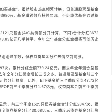
不如买基金”，虽然股市热点频繁转换，但普通股票型基金
金超80%，基金赚钱效应持续显现，不少绩优基金通过积
2121只基金(A/C类份额分开计算，下同)合计分红3672
1973.83亿元几乎持平，今年全年基金分红金额将再创历史
仅刚刚过半数，但权益类基金分红热情空前高涨。
97次，累计分红金额779.24亿元，而去年全年混合型基
度较去年全年分红额度增长三成之多。普通股票型基金前三个
亿元的分红额度。此外，ETF基金前三个季度分红47.72亿
型FOF前三个季度分红1.67亿元，权益类基金前三个季度
示，前三个季度1529只债券基金合计分红2847次，累
季度债券基金分红430.68亿元，三季度后债券基金分红热