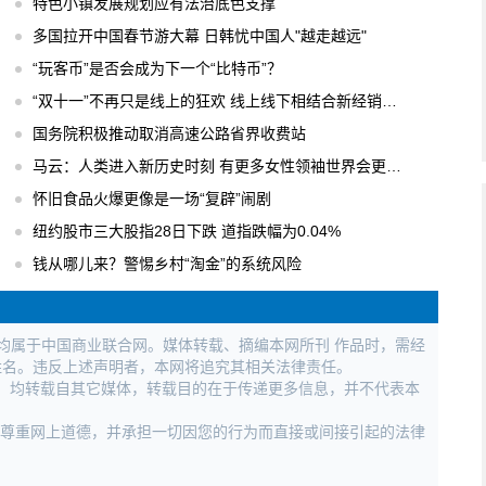
特色小镇发展规划应有法治底色支撑
多国拉开中国春节游大幕 日韩忧中国人"越走越远"
“玩客币”是否会成为下一个“比特币”？
“双十一”不再只是线上的狂欢 线上线下相结合新经销模式
国务院积极推动取消高速公路省界收费站
马云：人类进入新历史时刻 有更多女性领袖世界会更美好
怀旧食品火爆更像是一场“复辟”闹剧
纽约股市三大股指28日下跌 道指跌幅为0.04%
钱从哪儿来？警惕乡村“淘金”的系统风险
权均属于中国商业联合网。媒体转载、摘编本网所刊 作品时，需经
姓名。违反上述声明者，本网将追究其相关法律责任。
作品，均转载自其它媒体，转载目的在于传递更多信息，并不代表本
，尊重网上道德，并承担一切因您的行为而直接或间接引起的法律