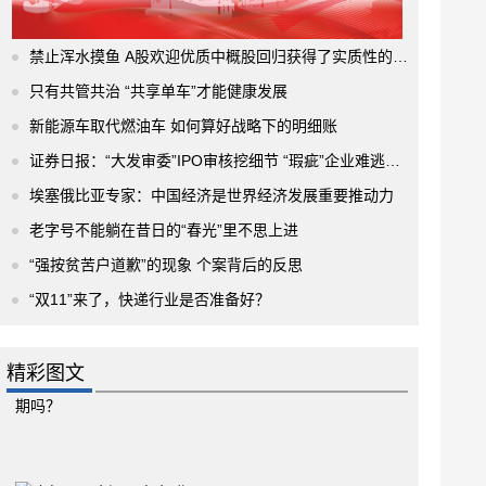
禁止浑水摸鱼 A股欢迎优质中概股回归获得了实质性的进展
只有共管共治 “共享单车”才能健康发展
新能源车取代燃油车 如何算好战略下的明细账
证券日报：“大发审委”IPO审核挖细节 “瑕疵”企业难逃法眼
埃塞俄比亚专家：中国经济是世界经济发展重要推动力
老字号不能躺在昔日的“春光”里不思上进
“强按贫苦户道歉”的现象 个案背后的反思
“双11”来了，快递行业是否准备好？
精彩图文