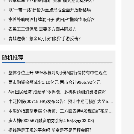
共享单车企业相继倒闭 “共享”模式还能挺多久？
以“一带一路”建设为重点形成全面开放新格局
拿着补助喝酒打牌混日子 贫困户"懒癌"如何治?
农民工工资保障 需要多方面共同发力
青蛙逆袭：氪金风引发“佛系”手游反击？
随机推荐
整体仓位上升 55%私募对6月份A股行情持有中性观点
两市融资余额减少1.10亿元 两市合计9965.92亿元
8月国民经济“成绩单”今揭晓：多机构预测消费增速将回升
中泛控股(00715.HK)发布公告：预计中期亏损扩大至5.5亿-5.7亿港元
本周沪指震荡走弱 分析师：三方面支持A股现良好布局窗口期
唐人神(002567)融资融券余额4.55亿元(03-08)
提钱游是正规的平台吗 前身是不是同程金服？