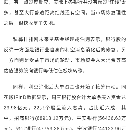
跌，有一点过度反应，实际上各银行并没有超过“红线”太
多，甚至大行普遍距离红线还有空间，当市场恢复理性
之后，很快收复了失地。
私募排排网未来星基金经理胡泊则表示，银行股的
反弹一方面是银行业自身的利空消息消化后的修复，另
一方面则是受益于市场的轮动，市场资金从大消费等高
估值强势股向银行等低估值板块转移。
同样，利空消化后大单资金也开始了抢筹行动。同
花顺iFinD数据显示，周三银行股合计大单净买入资金达
23.98亿元，22只个股呈流入态势，占比近六成，其
中，招商银行(68913.12万元)、平安银行(56436.63万
元)、兴业银行(47753.38万元)、宁波银行(44123.96万