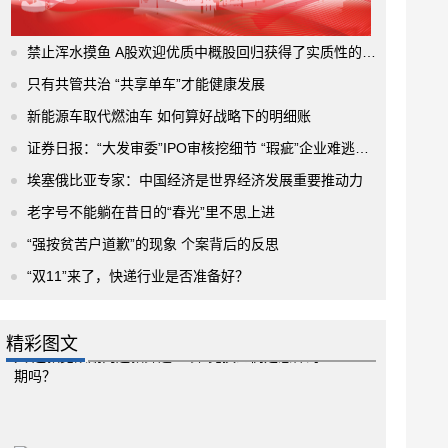
禁止浑水摸鱼 A股欢迎优质中概股回归获得了实质性的进展
只有共管共治 “共享单车”才能健康发展
新能源车取代燃油车 如何算好战略下的明细账
证券日报：“大发审委”IPO审核挖细节 “瑕疵”企业难逃法眼
埃塞俄比亚专家：中国经济是世界经济发展重要推动力
老字号不能躺在昔日的“春光”里不思上进
“强按贫苦户道歉”的现象 个案背后的反思
“双11”来了，快递行业是否准备好？
精彩图文