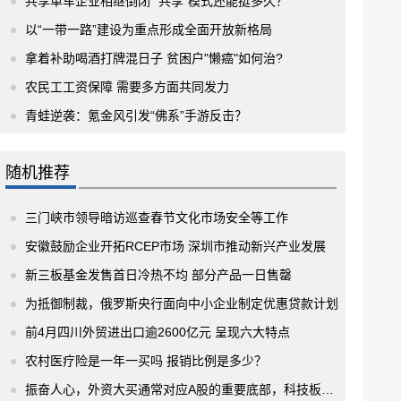
共享单车企业相继倒闭 “共享”模式还能挺多久？
以“一带一路”建设为重点形成全面开放新格局
拿着补助喝酒打牌混日子 贫困户"懒癌"如何治?
农民工工资保障 需要多方面共同发力
青蛙逆袭：氪金风引发“佛系”手游反击？
随机推荐
三门峡市领导暗访巡查春节文化市场安全等工作
安徽鼓励企业开拓RCEP市场 深圳市推动新兴产业发展
新三板基金发售首日冷热不均 部分产品一日售罄
为抵御制裁，俄罗斯央行面向中小企业制定优惠贷款计划
前4月四川外贸进出口逾2600亿元 呈现六大特点
农村医疗险是一年一买吗 报销比例是多少？
振奋人心，外资大买通常对应A股的重要底部，科技板块重获垂青