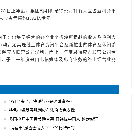
年12月31日止年度，集团预期将录得公司拥有人应占溢利介乎
人应占亏损约1.32亿港元。
于：(i)集团经营的各个业务板块所贡献的收入及毛利大
带动，尤其是线上体育资讯平台及新推出的体育及休闲游
预期录得应占联营公司溢利，而上一年度录得应占联营公司亏
已完成重组，于上一年度来自电信媒体及电商业务的终止经营业务
“双11”来了，快递行业是否准备好？
特色小镇发展规划应有法治底色支撑
多国拉开中国春节游大幕 日韩忧中国人"越走越远"
“玩客币”是否会成为下一个“比特币”？