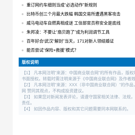
重订网约车细则当成“必选动作”新规则
比特币创三个月最大跌幅 韩国交易所遭遇黑客攻击
威马电动车自燃真相成谜 工信部官员称安全是底线
朱邦凌：不要让“扇贝跑了”成为利润调节工具
百年好合!武汉“解封”当天，171对新人领结婚证
能否尝试“保险+救援”模式？
版权说明
【1】 凡本网注明"来源：中国商业联合网"的所有作品，版
书面授权。转载时需注明来源于《中国商业联合网》及作者
【2】 凡本网注明"来源：XXX（非中国商业联合网）"的
网 赞同其观点，不构成投资建议。
【3】 如果您对新闻发表评论，请遵守国家相关法律、法规
责任。
【4】 如因作品内容、版权和其它问题需要同本网联系的。