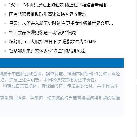
“双十一”不再只是线上的狂欢 线上线下相结合新经销模式
国务院积极推动取消高速公路省界收费站
马云：人类进入新历史时刻 有更多女性领袖世界会更美好
怀旧食品火爆更像是一场“复辟”闹剧
纽约股市三大股指28日下跌 道指跌幅为0.04%
钱从哪儿来？警惕乡村“淘金”的系统风险
权均属于中国商业联合网。媒体转载、摘编本网所刊 作品时，需经
姓名。违反上述声明者，本网将追究其相关法律责任。
作品，均转载自其它媒体，转载目的在于传递更多信息，并不代表本
，尊重网上道德，并承担一切因您的行为而直接或间接引起的法律