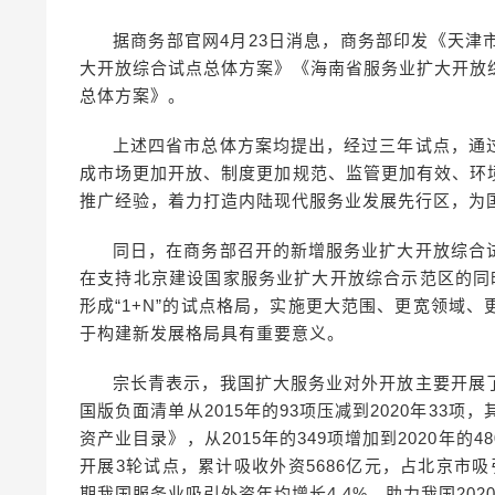
据商务部官网4月23日消息，商务部印发《天
大开放综合试点总体方案》《海南省服务业扩大开放
总体方案》。
上述四省市总体方案均提出，经过三年试点，通
成市场更加开放、制度更加规范、监管更加有效、环
推广经验，着力打造内陆现代服务业发展先行区，为
同日，在商务部召开的新增服务业扩大开放综合
在支持北京建设国家服务业扩大开放综合示范区的同
形成“1+N”的试点格局，实施更大范围、更宽领域
于构建新发展格局具有重要意义。
宗长青表示，我国扩大服务业对外开放主要开展
国版负面清单从2015年的93项压减到2020年33
资产业目录》，从2015年的349项增加到2020年
开展3轮试点，累计吸收外资5686亿元，占北京市吸引
期我国服务业吸引外资年均增长4.4%，助力我国20