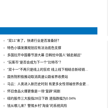
“双11”来了，快递行业是否准备好？
特色小镇发展规划应有法治底色支撑
多国拉开中国春节游大幕 日韩忧中国人"越走越远"
“玩客币”是否会成为下一个“比特币”？
“双十一”不再只是线上的狂欢 线上线下相结合新经销模式
国务院积极推动取消高速公路省界收费站
马云：人类进入新历史时刻 有更多女性领袖世界会更美好
怀旧食品火爆更像是一场“复辟”闹剧
纽约股市三大股指28日下跌 道指跌幅为0.04%
钱从哪儿来？警惕乡村“淘金”的系统风险