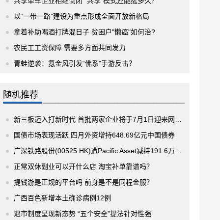
共享单车企业相继倒闭 “共享”模式还能挺多久？
以“一带一路”建设为重点形成全面开放新格局
拿着补助喝酒打牌混日子 贫困户"懒癌"如何治?
农民工工资保障 需要多方面共同发力
青蛙逆袭：氪金风引发“佛系”手游反击？
随机推荐
新三板迈入打新时代 首批两家企业将于7月1日迎来网上申购
国债市场表现活跃 四月外资增持648.69亿元中国债券
广深铁路股份(00525.HK)遭Pacific Asset减持191.6万股 涉资约301.5万港元
正常双休副业可以开什么店 淘宝补单靠谱吗？
提钱游是正规的平台吗 前身是不是同程金服？
广西百色新增本土确诊病例12例
退市制度呈现新态势 “五个安全”提法针对性强