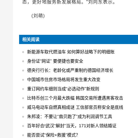
态，更好地服务新发展格局。”刘向东表示。
(刘萌)
相关阅读
新能源车取代燃油车 如何算好战略下的明细账
身份证“网证” 要便捷也要安全
德央行行长：老龄化或严重制约德国经济增长
中国城市住房市场格局将发生重大改变
重订网约车细则当成“必选动作”新规则
比特币创三个月最大跌幅 韩国交易所遭遇黑客攻击
威马电动车自燃真相成谜 工信部官员称安全是底线
朱邦凌：不要让“扇贝跑了”成为利润调节工具
百年好合!武汉“解封”当天，171对新人领结婚证
能否尝试“保险+救援”模式？