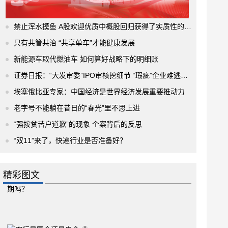
禁止浑水摸鱼 A股欢迎优质中概股回归获得了实质性的进展
只有共管共治 “共享单车”才能健康发展
新能源车取代燃油车 如何算好战略下的明细账
证券日报：“大发审委”IPO审核挖细节 “瑕疵”企业难逃法眼
埃塞俄比亚专家：中国经济是世界经济发展重要推动力
老字号不能躺在昔日的“春光”里不思上进
“强按贫苦户道歉”的现象 个案背后的反思
“双11”来了，快递行业是否准备好？
精彩图文