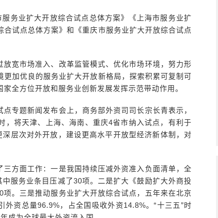
津市服务业扩大开放综合试点总体方案》《上海市服务业扩
综合试点总体方案》和《重庆市服务业扩大开放综合试点
过放宽市场准入、改革监管模式、优化市场环境，努力形
境更加优良的服务业扩大开放新格局，探索积累可复制可
国家全方位开放和服务业创新发展发挥示范带动作用。
试点专题新闻发布会上，商务部外资司司长宗长青表示，
时，将天津、上海、海南、重庆4省市纳入试点，有利于
、更深层次对外开放，建设更高水平开放型经济新体制，对
了三方面工作：一是我国持续压减外资准入负面清单，全
项，其中服务业条目压减了30项。二是扩大《鼓励扩大外商投
的480项。三是推动服务业扩大开放综合试点，五年来在北京
外资总量96.9%，占全国吸收外资14.8%。“十三五”时
20年成为全球最大外资流入国。