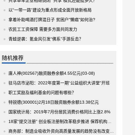
共享单车企业相继倒闭 “共享”模式还能挺多久？
以“一带一路”建设为重点形成全面开放新格局
拿着补助喝酒打牌混日子 贫困户"懒癌"如何治?
农民工工资保障 需要多方面共同发力
青蛙逆袭：氪金风引发“佛系”手游反击？
随机推荐
唐人神(002567)融资融券余额4.55亿元(03-08)
驻马店市泌阳：2022年度第一期“公益组织大讲堂”开班
职工奖励及福利基金的问题有哪些？
特锐德(300001)2月18日融资融券余额13.38亿元
国家统计局：2019年7月份居民消费价格同比上涨2.8%
18家“提交注册” 创业板注册制改革稳步推进 保荐机构等各类中介机构的责任进一步加大
商务部：制造业吸收外资向高质量发展的趋势没有改变 中国市场潜力正在不断释放