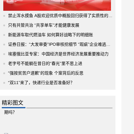
禁止浑水摸鱼 A股欢迎优质中概股回归获得了实质性的进展
只有共管共治 “共享单车”才能健康发展
新能源车取代燃油车 如何算好战略下的明细账
证券日报：“大发审委”IPO审核挖细节 “瑕疵”企业难逃法眼
埃塞俄比亚专家：中国经济是世界经济发展重要推动力
老字号不能躺在昔日的“春光”里不思上进
“强按贫苦户道歉”的现象 个案背后的反思
“双11”来了，快递行业是否准备好？
精彩图文