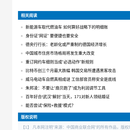
相关阅读
新能源车取代燃油车 如何算好战略下的明细账
身份证“网证” 要便捷也要安全
德央行行长：老龄化或严重制约德国经济增长
中国城市住房市场格局将发生重大改变
重订网约车细则当成“必选动作”新规则
比特币创三个月最大跌幅 韩国交易所遭遇黑客攻击
威马电动车自燃真相成谜 工信部官员称安全是底线
朱邦凌：不要让“扇贝跑了”成为利润调节工具
百年好合!武汉“解封”当天，171对新人领结婚证
能否尝试“保险+救援”模式？
版权说明
【1】 凡本网注明"来源：中国商业联合网"的所有作品，版