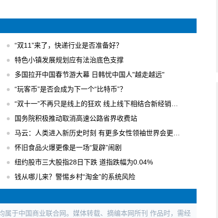
“双11”来了，快递行业是否准备好？
特色小镇发展规划应有法治底色支撑
多国拉开中国春节游大幕 日韩忧中国人"越走越远"
“玩客币”是否会成为下一个“比特币”？
“双十一”不再只是线上的狂欢 线上线下相结合新经销模式
国务院积极推动取消高速公路省界收费站
马云：人类进入新历史时刻 有更多女性领袖世界会更美好
怀旧食品火爆更像是一场“复辟”闹剧
纽约股市三大股指28日下跌 道指跌幅为0.04%
钱从哪儿来？警惕乡村“淘金”的系统风险
权均属于中国商业联合网。媒体转载、摘编本网所刊 作品时，需经