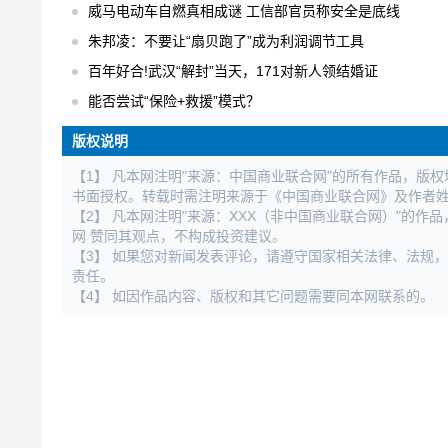
威马电动车自燃真相成谜 工信部官员称安全是底线
朱邦凌：不要让“扇贝跑了”成为利润调节工具
百年好合!武汉“解封”当天，171对新人领结婚证
能否尝试“保险+救援”模式？
版权说明
【1】 凡本网注明"来源：中国商业联合网"的所有作品，版
书面授权。转载时需注明来源于《中国商业联合网》及作者
【2】 凡本网注明"来源：XXX（非中国商业联合网）"的
网 赞同其观点，不构成投资建议。
【3】 如果您对新闻发表评论，请遵守国家相关法律、法规
责任。
【4】 如因作品内容、版权和其它问题需要同本网联系的。