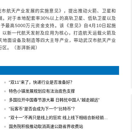
进我市航天产业发展的实施意见》，提出推动火箭、卫星和
展。对于本地配套率30%以上的高轨卫星、低轨卫星以及
予最高5000万元资金支持。该《意见》自4月10日起施
年，以新一代航天发射及应用为核心，打造航天运载火箭及
天地面设备及制造等四大主导产业，带动武汉市航天产业
行区。（澎湃新闻）
“双11”来了，快递行业是否准备好？
特色小镇发展规划应有法治底色支撑
多国拉开中国春节游大幕 日韩忧中国人"越走越远"
“玩客币”是否会成为下一个“比特币”？
“双十一”不再只是线上的狂欢 线上线下相结合新经销模式
国务院积极推动取消高速公路省界收费站