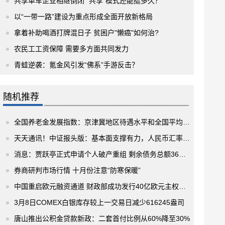
共享单车企业相继倒闭 “共享”模式还能挺多久？
以“一带一路”建设为重点形成全面开放新格局
拿着补助喝酒打牌混日子 贫困户"懒癌"如何治?
农民工工资保障 需要多方面共同发力
青蛙逆袭：氪金风引发“佛系”手游反击？
随机推荐
全国养老金发展指数：京津冀地区待遇水平和全国平均水平相近
天天通讯！中证报头版：基本面支撑有力，人民币汇率韧性凸显
消息：贾跃亭正式申请个人破产重组 剩余债务总额36亿美元
券商研判市场行情 十月份注意“防寒保暖”
中国重启欧元融资通道 财政部成功发行40亿欧元主权债券 投资者类型丰富
3月8日COMEX白银库存较上一交易日减少616245盎司
唐山推出公积金贷款新政：二套首付比例从60%降至30%