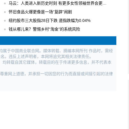
马云：人类进入新历史时刻 有更多女性领袖世界会更美好
怀旧食品火爆更像是一场“复辟”闹剧
纽约股市三大股指28日下跌 道指跌幅为0.04%
钱从哪儿来？警惕乡村“淘金”的系统风险
权均属于中国商业联合网。媒体转载、摘编本网所刊 作品时，需经
姓名。违反上述声明者，本网将追究其相关法律责任。
作品，均转载自其它媒体，转载目的在于传递更多信息，并不代表本
，尊重网上道德，并承担一切因您的行为而直接或间接引起的法律