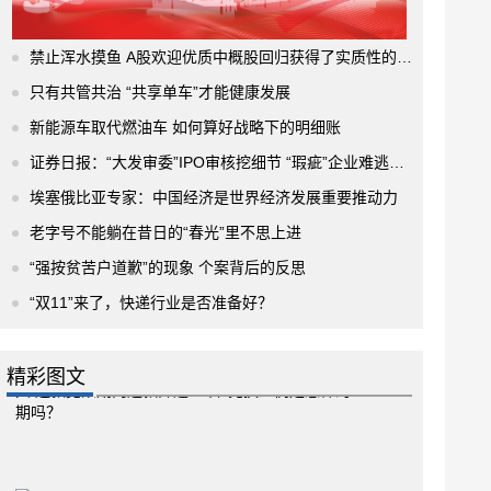
禁止浑水摸鱼 A股欢迎优质中概股回归获得了实质性的进展
只有共管共治 “共享单车”才能健康发展
新能源车取代燃油车 如何算好战略下的明细账
证券日报：“大发审委”IPO审核挖细节 “瑕疵”企业难逃法眼
埃塞俄比亚专家：中国经济是世界经济发展重要推动力
老字号不能躺在昔日的“春光”里不思上进
“强按贫苦户道歉”的现象 个案背后的反思
“双11”来了，快递行业是否准备好？
精彩图文