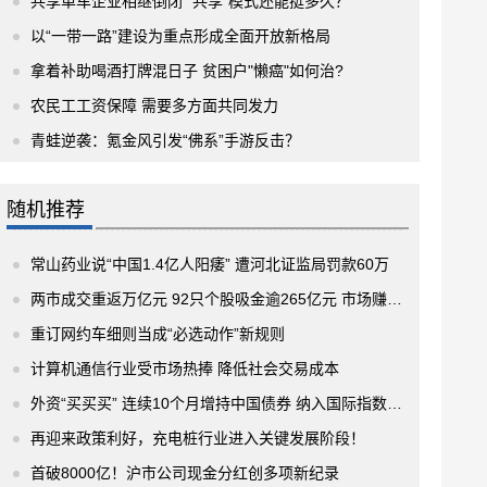
共享单车企业相继倒闭 “共享”模式还能挺多久？
以“一带一路”建设为重点形成全面开放新格局
拿着补助喝酒打牌混日子 贫困户"懒癌"如何治?
农民工工资保障 需要多方面共同发力
青蛙逆袭：氪金风引发“佛系”手游反击？
随机推荐
常山药业说“中国1.4亿人阳痿” 遭河北证监局罚款60万
两市成交重返万亿元 92只个股吸金逾265亿元 市场赚钱效应凸显
重订网约车细则当成“必选动作”新规则
计算机通信行业受市场热捧 降低社会交易成本
外资“买买买” 连续10个月增持中国债券 纳入国际指数步伐提速
再迎来政策利好，充电桩行业进入关键发展阶段！
首破8000亿！沪市公司现金分红创多项新纪录