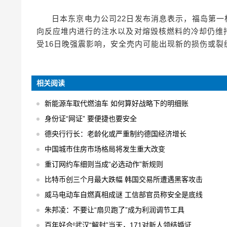
日本东京电力公司22日发布消息表示，福岛第一
向反应堆内进行的注水以及对熔毁核燃料的冷却仍维
受16日晚强震影响，安全壳内可能出现新的损伤或裂
相关阅读
新能源车取代燃油车 如何算好战略下的明细账
身份证“网证” 要便捷也要安全
德央行行长：老龄化或严重制约德国经济增长
中国城市住房市场格局将发生重大改变
重订网约车细则当成“必选动作”新规则
比特币创三个月最大跌幅 韩国交易所遭遇黑客攻击
威马电动车自燃真相成谜 工信部官员称安全是底线
朱邦凌：不要让“扇贝跑了”成为利润调节工具
百年好合!武汉“解封”当天，171对新人领结婚证