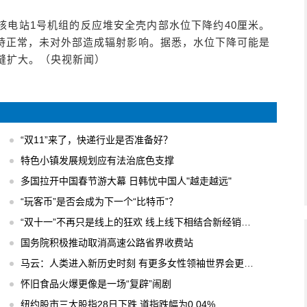
核电站1号机组的反应堆安全壳内部水位下降约40厘米。
持正常，未对外部造成辐射影响。据悉，水位下降可能是
缝扩大。（央视新闻）
“双11”来了，快递行业是否准备好？
特色小镇发展规划应有法治底色支撑
多国拉开中国春节游大幕 日韩忧中国人"越走越远"
“玩客币”是否会成为下一个“比特币”？
“双十一”不再只是线上的狂欢 线上线下相结合新经销模式
国务院积极推动取消高速公路省界收费站
马云：人类进入新历史时刻 有更多女性领袖世界会更美好
怀旧食品火爆更像是一场“复辟”闹剧
纽约股市三大股指28日下跌 道指跌幅为0.04%