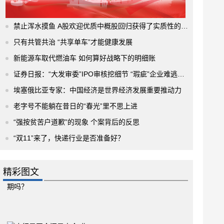
禁止浑水摸鱼 A股欢迎优质中概股回归获得了实质性的进展
只有共管共治 “共享单车”才能健康发展
新能源车取代燃油车 如何算好战略下的明细账
证券日报：“大发审委”IPO审核挖细节 “瑕疵”企业难逃法眼
埃塞俄比亚专家：中国经济是世界经济发展重要推动力
老字号不能躺在昔日的“春光”里不思上进
“强按贫苦户道歉”的现象 个案背后的反思
“双11”来了，快递行业是否准备好？
精彩图文