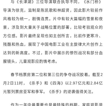
与《长津湖》三位导演联合执导不同，《水门桥》
导演为徐克，监制是陈凯歌和林超贤，因此影片较前作
风格较为统一，剧情连贯。片中有较大篇幅的雪景和夜
景，涉及到大量关于战略位置的部署，比较考验观众的
方位感。影片最终呈现也如主创所言，比前作更寒冷、
残酷和热血，展现了中国电影工业在主旋律大片创作上
达到的新高度。不过，影片中展示的惨烈战况有部分血
腥镜头，儿童观影应酌情考虑。
春节档票房第二位和第三位的争夺战况胶着。截至2
月2日11时，《杀手》和《四海》以2.97亿元和2.84亿
元暂列票房亚军和季军。《杀手》的逆袭值得关注。
作为一年中最重要也是最特殊的档期，家庭观影是