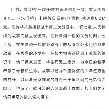
目前，春节档“一超多强”局面与预期一致，暂无明显
变化。《水门桥》上映首日票房(含预售)就达到8.2亿
元。影片将抗美援朝战争第二次战役中，“钢七连”未完待
续的故事完整呈现出来。在长津湖一役的关键时刻，七
连战士在美陆战一师撤退路线上的咽喉之处水门桥阻击
敌军，在极寒的环境中，在战力物资远落后于美军的情
况下，他们保家卫国，将生死置之度外，为今日的和平
奉献了青春和生命。故事以易烊千玺饰演的少年伍万里
的成长，以及与吴京饰演的哥哥伍千里之间的兄弟情为
圆心，塑造了可歌可泣的志愿军战士群像，战士们之间
情同手足的情义催人泪下。