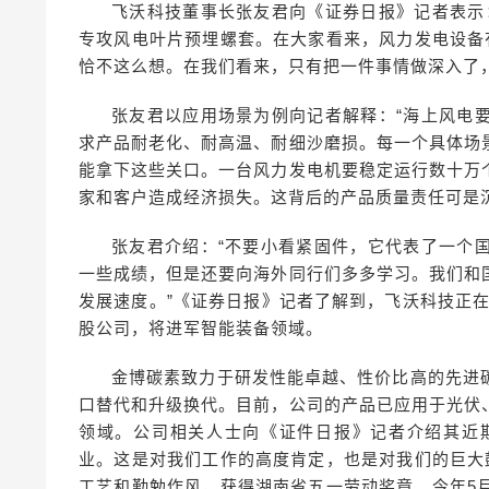
飞沃科技董事长张友君向《证券日报》记者表示
专攻风电叶片预埋螺套。在大家看来，风力发电设备
恰不这么想。在我们看来，只有把一件事情做深入了
张友君以应用场景为例向记者解释：“海上风电
求产品耐老化、耐高温、耐细沙磨损。每一个具体场
能拿下这些关口。一台风力发电机要稳定运行数十万
家和客户造成经济损失。这背后的产品质量责任可是沉
张友君介绍：“不要小看紧固件，它代表了一个
一些成绩，但是还要向海外同行们多多学习。我们和
发展速度。”《证券日报》记者了解到，飞沃科技正在整
股公司，将进军智能装备领域。
金博碳素致力于研发性能卓越、性价比高的先进
口替代和升级换代。目前，公司的产品已应用于光伏
领域。公司相关人士向《证件日报》记者介绍其近期
业。这是对我们工作的高度肯定，也是对我们的巨大
工艺和勤勉作风，获得湖南省五一劳动奖章。今年5