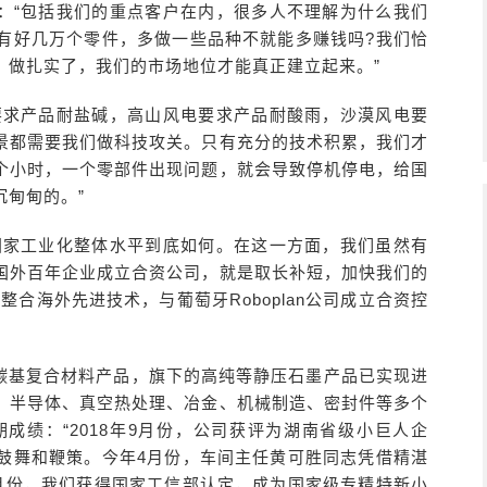
：“包括我们的重点客户在内，很多人不理解为什么我们
有好几万个零件，多做一些品种不就能多赚钱吗?我们恰
，做扎实了，我们的市场地位才能真正建立起来。”
要求产品耐盐碱，高山风电要求产品耐酸雨，沙漠风电要
景都需要我们做科技攻关。只有充分的技术积累，我们才
个小时，一个零部件出现问题，就会导致停机停电，给国
甸甸的。”
国家工业化整体水平到底如何。在这一方面，我们虽然有
国外百年企业成立合资公司，就是取长补短，加快我们的
合海外先进技术，与葡萄牙Roboplan公司成立合资控
碳基复合材料产品，旗下的高纯等静压石墨产品已实现进
、半导体、真空热处理、冶金、机械制造、密封件等多个
成绩：“2018年9月份，公司获评为湖南省级小巨人企
鼓舞和鞭策。今年4月份，车间主任黄可胜同志凭借精湛
月份，我们获得国家工信部认定，成为国家级专精特新小