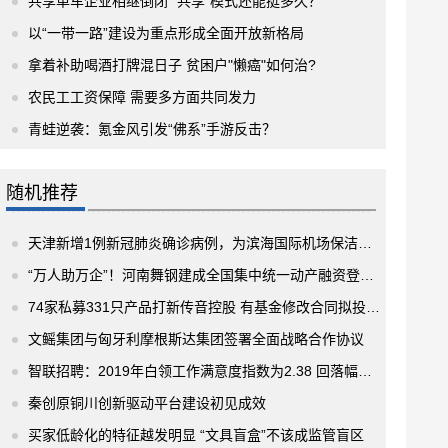
共享单车企业相继倒闭 “共享”模式还能挺多久？
以“一带一路”建设为重点形成全面开放新格局
拿着补助喝酒打牌混日子 贫困户"懒癌"如何治?
农民工工资保障 需要多方面共同发力
青蛙逆袭：氪金风引发“佛系”手游反击？
随机推荐
天津新增1例新冠肺炎确诊病例，为滨海国际机场保洁人员
“万人助万企”！河南舞钢建成全国集中统一动产融资登记系统
74家私募331只产品打新传音控股 有基金修改合同拟投资科创板股票
文鳐集团与匈牙利摩根斯达集团签署全面战略合作协议
智联招聘：2019年白领工作满意度指数为2.38 回落幅度较大
秦创原铜川创新驱动平台建设初见成效
买家低龄化的特征越发明显 “文具盲盒”不该成监管盲区