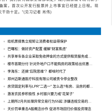
导备案，首次公开发行股票并上市事宜已经提上日程。现
劲十足。”(见习记者 肖伟)
给机票搭售立规矩让消费者权益得保护
巴曙松：做好资产配置 缓解“财富焦虑”
共享单车各企业采取免收押金的方式提供租赁服务成主流
楼市首期分付 针对外地户口不能购房的政策给出优惠办法
李海东：还搞“后院思维”？都啥时代了
郑州迈斯通医疗科技有限公司被责令停业整改
房贷固定利率与LPR"二选一" 怎么选?有房、没房的都要会算
激发农民参积极性 乡村振兴要力戒“花架子”
上期所2月共处理异常交易行为55起 涉嫌违规交易的行为进行立案调查
天价罚单重击A股概念炒作 促进市场回归价值投资理念