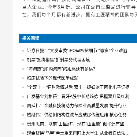
巨人企业。今年6月份，公司在湖南证监局进行辅
在，我们每个月都有新进步，拥有工匠精神的团队每天干
相关阅读
证券日报：“大发审委”IPO审核挖细节 “瑕疵”企业难逃法眼
机票“捆绑搭售”折射票务代理困境
“海淘热”到“内淘热”的距离还有多远？
临床试验下的现代医学成就
当“双十一”狂购激情过后 双十一捉妖始于固化电子证据
广发基金刘格菘：看好A股中长期趋势 把握双升级红利
周延礼：金融科技将助力保险业高质量发展 提升行业业务效率
楼继伟：供给侧结构性改革应破除传统思维 核心任务是“三去一降一补”
贵州思南：以前“山里忍”，现在“山里能” 似乎还有些不适应
现金贷换“马甲”卷土重来再盯上大学生 从业者自信法规完全管不着