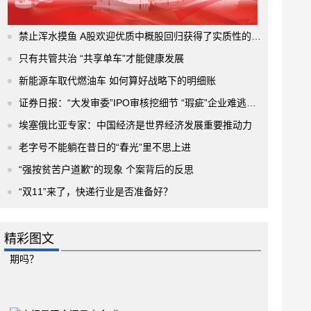
禁止浑水摸鱼 A股欢迎优质中概股回归获得了实质性的进展
只有共管共治 “共享单车”才能健康发展
新能源车取代燃油车 如何算好战略下的明细账
证券日报：“大发审委”IPO审核挖细节 “瑕疵”企业难逃法眼
埃塞俄比亚专家：中国经济是世界经济发展重要推动力
老字号不能躺在昔日的“春光”里不思上进
“强按贫苦户道歉”的现象 个案背后的反思
“双11”来了，快递行业是否准备好？
精彩图文