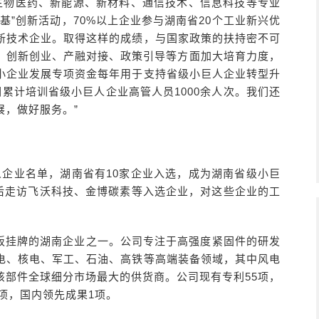
、生物医药、新能源、新材料、通信技术、信息科技等专业
基”创新活动，70%以上企业参与湖南省20个工业新兴优
高新技术企业。取得这样的成绩，与国家政策的扶持密不可
展、创新创业、产融对接、政策引导等方面加大培育力度，
小企业发展专项资金每年用于支持省级小巨人企业转型升
们累计培训省级小巨人企业高管人员1000余人次。我们还
展，做好服务。”
人企业名单，湖南省有10家企业入选，成为湖南省级小巨
先后走访飞沃科技、金博碳素等入选企业，对这些企业的工
板挂牌的湖南企业之一。公司专注于高强度紧固件的研发
电、核电、军工、石油、高铁等高端装备领域，其中风电
该部件全球细分市场最大的供货商。公司现有专利55项，
项，国内领先成果1项。