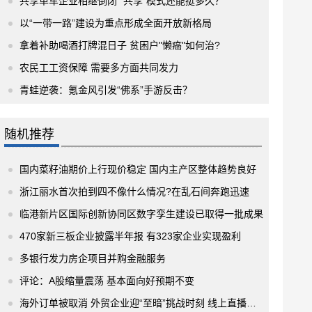
共享单车企业相继倒闭 “共享”模式还能挺多久？
以“一带一路”建设为重点形成全面开放新格局
拿着补助喝酒打牌混日子 贫困户"懒癌"如何治?
农民工工资保障 需要多方面共同发力
青蛙逆袭：氪金风引发“佛系”手游反击？
随机推荐
国内菜籽油期价上行现价稳定 国内主产区整体趋势良好
浙江丽水首次拍到四不像什么情况?在乱石间奔跑迅速
临港新片区国际创新协同区数字孪生建设已取得一批成果
470家新三板企业披露半年报 有323家企业实现盈利
多银行发力房企项目并购金融服务
评论：A股缩量震荡 基本面向好预期不变
海外订单被取消 外贸企业迎“至暗”挑战时刻 线上直播、转产防疫用品成“自救”妙招