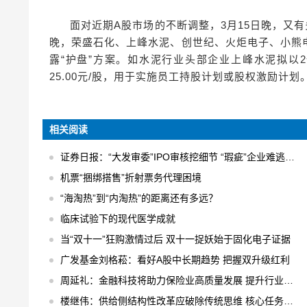
面对近期A股市场的不断调整，3月15日晚，又
晚，荣盛石化、上峰水泥、创世纪、火炬电子、小熊
露“护盘”方案。如水泥行业头部企业上峰水泥拟以
25.00元/股，用于实施员工持股计划或股权激励计划
相关阅读
证券日报：“大发审委”IPO审核挖细节 “瑕疵”企业难逃法眼
机票“捆绑搭售”折射票务代理困境
“海淘热”到“内淘热”的距离还有多远？
临床试验下的现代医学成就
当“双十一”狂购激情过后 双十一捉妖始于固化电子证据
广发基金刘格菘：看好A股中长期趋势 把握双升级红利
周延礼：金融科技将助力保险业高质量发展 提升行业业务效率
楼继伟：供给侧结构性改革应破除传统思维 核心任务是“三去一降一补”