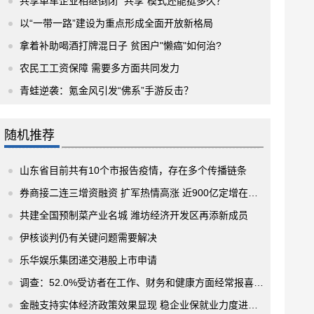
共享单车企业相继倒闭 “共享”模式还能挺多久？
以“一带一路”建设为重点形成全面开放新格局
拿着补助喝酒打牌混日子 贫困户"懒癌"如何治?
农民工工资保障 需要多方面共同发力
青蛙逆袭：氪金风引发“佛系”手游反击？
随机推荐
山东省目前共有10个市报告疫情，存在多个传播链条
券商接二连三增资融资 扩军热情高涨 近900亿定增在路上
共建全国预制菜产业名城 潍坊经济开发区再添新成员
伊核谈判仍有关键问题需要解决
乐华娱乐集团递交港股上市申请
调查：52.0%受访者在工作、财务和健康方面经常报喜不报忧
金融支持实体经济政策效果显现 稳企业保就业力度进一步加大