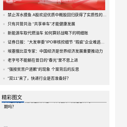
禁止浑水摸鱼 A股欢迎优质中概股回归获得了实质性的进展
只有共管共治 “共享单车”才能健康发展
新能源车取代燃油车 如何算好战略下的明细账
证券日报：“大发审委”IPO审核挖细节 “瑕疵”企业难逃法眼
埃塞俄比亚专家：中国经济是世界经济发展重要推动力
老字号不能躺在昔日的“春光”里不思上进
“强按贫苦户道歉”的现象 个案背后的反思
“双11”来了，快递行业是否准备好？
精彩图文