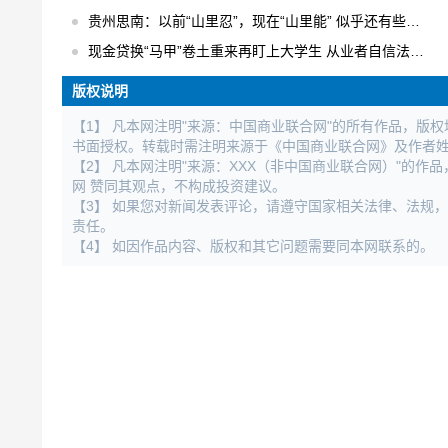
贵州思南：以前“山里忍”，现在“山里能” 似乎还有些不适应
现金贷换“马甲”卷土重来再盯上大学生 从业者自信法规完全管不着
版权说明
【1】 凡本网注明"来源：中国商业联合网"的所有作品，版
书面授权。转载时需注明来源于《中国商业联合网》及作者
【2】 凡本网注明"来源：XXX（非中国商业联合网）"的
网 赞同其观点，不构成投资建议。
【3】 如果您对新闻发表评论，请遵守国家相关法律、法规
责任。
【4】 如因作品内容、版权和其它问题需要同本网联系的。