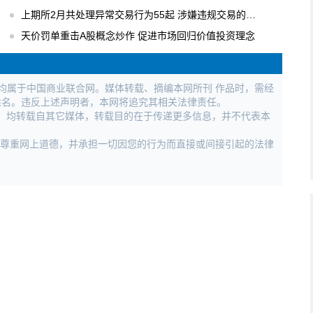
上期所2月共处理异常交易行为55起 涉嫌违规交易的行为进行立案调查
天价罚单重击A股概念炒作 促进市场回归价值投资理念
权均属于中国商业联合网。媒体转载、摘编本网所刊 作品时，需经
姓名。违反上述声明者，本网将追究其相关法律责任。
作品，均转载自其它媒体，转载目的在于传递更多信息，并不代表本
，尊重网上道德，并承担一切因您的行为而直接或间接引起的法律