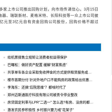
有多家上市公司推出回购计划，向市场传递信心。3月15日
电器、瑞联新材、麦格米特、长阳科技等一众上市公司披
2亿元至3亿元自有资金回购公司股份，回购价格不超过
。
给机票搭售立规矩让消费者权益得保护
巴曙松：做好资产配置 缓解“财富焦虑”
共享单车各企业采取免收押金的方式提供租赁服务成主流
楼市首期分付 针对外地户口不能购房的政策给出优惠办法
李海东：还搞“后院思维”？都啥时代了
郑州迈斯通医疗科技有限公司被责令停业整改
房贷固定利率与LPR"二选一" 怎么选?有房、没房的都要会算
激发农民参积极性 乡村振兴要力戒“花架子”