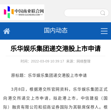
国内动态
乐华娱乐集团递交港股上市申请
时间：2022-03-09 10:39:17
来源：网络整理
原标题：乐华娱乐集团递交港股上市申请
3月8日，根据港交所官网资料，乐华娱乐集团正式
向港交所递交上市申请，拟赴港上市，中信建投（国
际）融资有限公司和招商证券国际为其联席保荐人。根