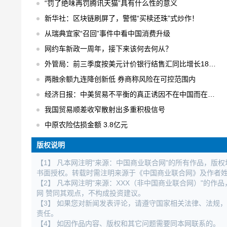
“罚了绝味再罚腾讯天猫”具有什么性的意义
新华社：区块链刷屏了，警惕“买椟还珠”式炒作！
从瑞典宜家“召回”事件中看中国消费升级
网约车新政一周年，接下来该何去何从？
外管局：前三季度按美元计价银行结售汇同比增长18% 结售汇逆差下降75%
两融余额九连降创新低 券商称风险在可控范围内
经济日报：中美贸易不平衡的真正诱因不在中国而在美国
我国贸易顺差收窄散射出多重积极信号
中原农险估损金额 3.8亿元
版权说明
【1】 凡本网注明"来源：中国商业联合网"的所有作品，版
书面授权。转载时需注明来源于《中国商业联合网》及作者
【2】 凡本网注明"来源：XXX（非中国商业联合网）"的
网 赞同其观点，不构成投资建议。
【3】 如果您对新闻发表评论，请遵守国家相关法律、法规
责任。
【4】 如因作品内容、版权和其它问题需要同本网联系的。