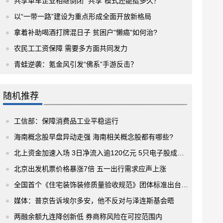
共享单车企业相继倒闭 “共享”模式还能挺多久？
以“一带一路”建设为重点形成全面开放新格局
拿着补助喝酒打牌混日子 贫困户"懒癌"如何治?
农民工工资保障 需要多方面共同发力
青蛙逆袭：氪金风引发“佛系”手游反击？
随机推荐
工信部：保障消费品工业平稳运行
海南概念股早盘异动走强 海南相关概念股都有哪些?
北上资金加速入场 3日净流入逾120亿元 5只电子股成为布局重点
北京出发机票价格暴涨7倍 五一出行需求应声上涨
全国首个《住宅装饰装修质量验收规范》团体标准出台 35家企业积极响应
媒体：普京告诉埃尔多安，他不反对与泽连斯基会晤
两融余额九连降创新低 券商称风险在可控范围内