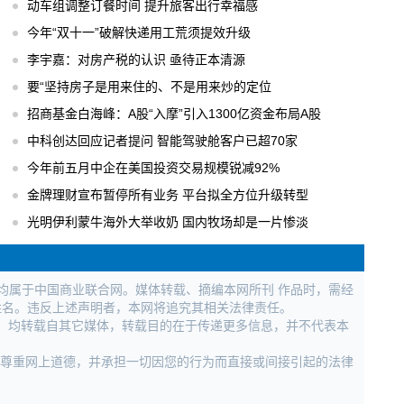
动车组调整订餐时间 提升旅客出行幸福感
今年“双十一”破解快递用工荒须提效升级
李宇嘉：对房产税的认识 亟待正本清源
要“坚持房子是用来住的、不是用来炒的定位
招商基金白海峰：A股“入摩”引入1300亿资金布局A股
中科创达回应记者提问 智能驾驶舱客户已超70家
今年前五月中企在美国投资交易规模锐减92%
金牌理财宣布暂停所有业务 平台拟全方位升级转型
光明伊利蒙牛海外大举收奶 国内牧场却是一片惨淡
权均属于中国商业联合网。媒体转载、摘编本网所刊 作品时，需经
姓名。违反上述声明者，本网将追究其相关法律责任。
作品，均转载自其它媒体，转载目的在于传递更多信息，并不代表本
，尊重网上道德，并承担一切因您的行为而直接或间接引起的法律