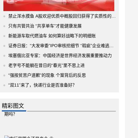
禁止浑水摸鱼 A股欢迎优质中概股回归获得了实质性的进展
只有共管共治 “共享单车”才能健康发展
新能源车取代燃油车 如何算好战略下的明细账
证券日报：“大发审委”IPO审核挖细节 “瑕疵”企业难逃法眼
埃塞俄比亚专家：中国经济是世界经济发展重要推动力
老字号不能躺在昔日的“春光”里不思上进
“强按贫苦户道歉”的现象 个案背后的反思
“双11”来了，快递行业是否准备好？
精彩图文