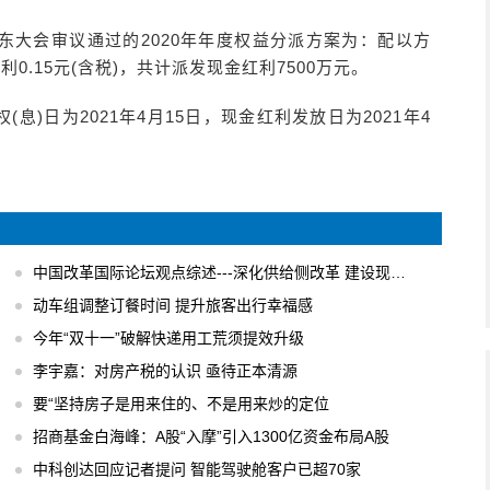
年度股东大会审议通过的2020年年度权益分派方案为：配以方
.15元(含税)，共计派发现金红利7500万元。
(息)日为2021年4月15日，现金红利发放日为2021年4
中国改革国际论坛观点综述---深化供给侧改革 建设现代化经济体系
动车组调整订餐时间 提升旅客出行幸福感
今年“双十一”破解快递用工荒须提效升级
李宇嘉：对房产税的认识 亟待正本清源
要“坚持房子是用来住的、不是用来炒的定位
招商基金白海峰：A股“入摩”引入1300亿资金布局A股
中科创达回应记者提问 智能驾驶舱客户已超70家