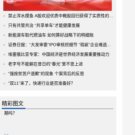
禁止浑水摸鱼 A股欢迎优质中概股回归获得了实质性的进展
只有共管共治 “共享单车”才能健康发展
新能源车取代燃油车 如何算好战略下的明细账
证券日报：“大发审委”IPO审核挖细节 “瑕疵”企业难逃法眼
埃塞俄比亚专家：中国经济是世界经济发展重要推动力
老字号不能躺在昔日的“春光”里不思上进
“强按贫苦户道歉”的现象 个案背后的反思
“双11”来了，快递行业是否准备好？
精彩图文