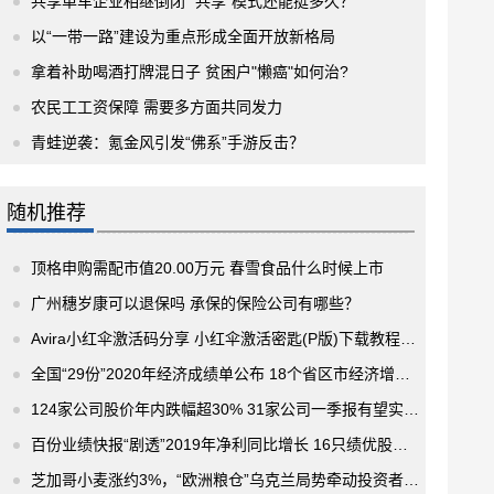
共享单车企业相继倒闭 “共享”模式还能挺多久？
以“一带一路”建设为重点形成全面开放新格局
拿着补助喝酒打牌混日子 贫困户"懒癌"如何治?
农民工工资保障 需要多方面共同发力
青蛙逆袭：氪金风引发“佛系”手游反击？
随机推荐
顶格申购需配市值20.00万元 春雪食品什么时候上市
广州穗岁康可以退保吗 承保的保险公司有哪些？
Avira小红伞激活码分享 小红伞激活密匙(P版)下载教程来了
全国“29份”2020年经济成绩单公布 18个省区市经济增速超过全国水平
124家公司股价年内跌幅超30% 31家公司一季报有望实现增长
百份业绩快报“剧透”2019年净利同比增长 16只绩优股获得5家及以上机构扎堆看好
芝加哥小麦涨约3%，“欧洲粮仓”乌克兰局势牵动投资者神经