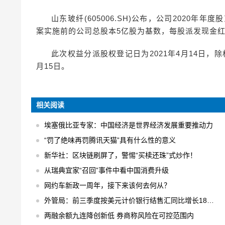
山东玻纤(605006.SH)公布，公司2020年
案实施前的公司总股本5亿股为基数，每股派发现金红利0
此次权益分派股权登记日为2021年4月14日，除权
月15日。
相关阅读
埃塞俄比亚专家：中国经济是世界经济发展重要推动力
“罚了绝味再罚腾讯天猫”具有什么性的意义
新华社：区块链刷屏了，警惕“买椟还珠”式炒作！
从瑞典宜家“召回”事件中看中国消费升级
网约车新政一周年，接下来该何去何从？
外管局：前三季度按美元计价银行结售汇同比增长18% 结售汇逆差下降75%
两融余额九连降创新低 券商称风险在可控范围内