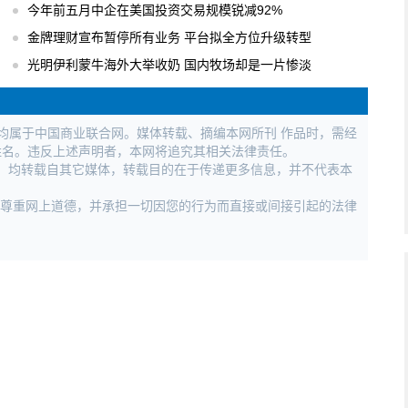
今年前五月中企在美国投资交易规模锐减92%
金牌理财宣布暂停所有业务 平台拟全方位升级转型
光明伊利蒙牛海外大举收奶 国内牧场却是一片惨淡
权均属于中国商业联合网。媒体转载、摘编本网所刊 作品时，需经
姓名。违反上述声明者，本网将追究其相关法律责任。
作品，均转载自其它媒体，转载目的在于传递更多信息，并不代表本
，尊重网上道德，并承担一切因您的行为而直接或间接引起的法律