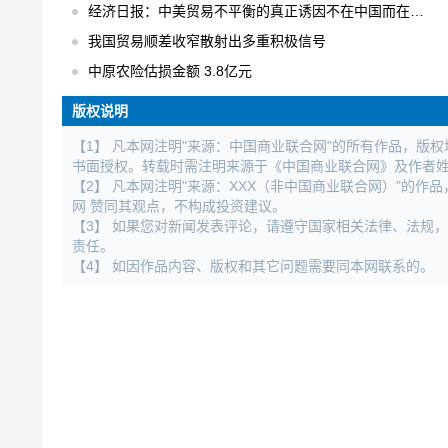
经济日报：中美贸易不平衡的真正诱因不在中国而在美国
我国贸易顺差收窄散射出多重积极信号
中原农险估损金额 3.8亿元
版权说明
【1】 凡本网注明"来源：中国商业联合网"的所有作品，版
书面授权。转载时需注明来源于《中国商业联合网》及作者
【2】 凡本网注明"来源：XXX（非中国商业联合网）"的
网 赞同其观点，不构成投资建议。
【3】 如果您对新闻发表评论，请遵守国家相关法律、法规
责任。
【4】 如因作品内容、版权和其它问题需要同本网联系的。