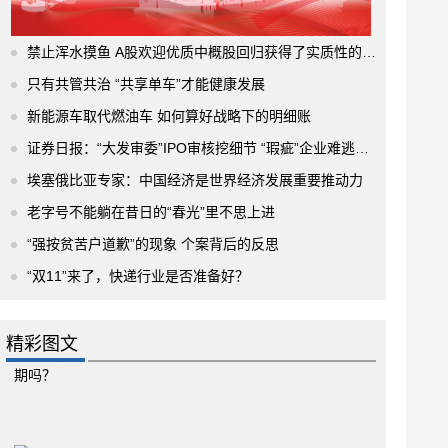
禁止浑水摸鱼 A股欢迎优质中概股回归获得了实质性的进展
只有共管共治 “共享单车”才能健康发展
新能源车取代燃油车 如何算好战略下的明细账
证券日报：“大发审委”IPO审核挖细节 “瑕疵”企业难逃法眼
埃塞俄比亚专家：中国经济是世界经济发展重要推动力
老字号不能躺在昔日的“春光”里不思上进
“强按贫苦户道歉”的现象 个案背后的反思
“双11”来了，快递行业是否准备好？
精彩图文