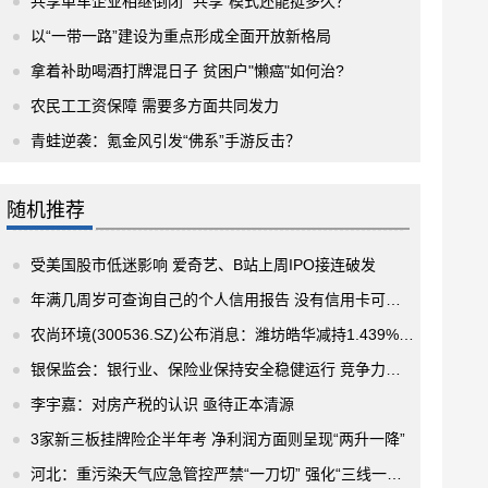
共享单车企业相继倒闭 “共享”模式还能挺多久？
以“一带一路”建设为重点形成全面开放新格局
拿着补助喝酒打牌混日子 贫困户"懒癌"如何治?
农民工工资保障 需要多方面共同发力
青蛙逆袭：氪金风引发“佛系”手游反击？
随机推荐
受美国股市低迷影响 爱奇艺、B站上周IPO接连破发
年满几周岁可查询自己的个人信用报告 没有信用卡可以吗？
农尚环境(300536.SZ)公布消息：潍坊皓华减持1.439%股份
银保监会：银行业、保险业保持安全稳健运行 竞争力不断提升
李宇嘉：对房产税的认识 亟待正本清源
3家新三板挂牌险企半年考 净利润方面则呈现“两升一降”
河北：重污染天气应急管控严禁“一刀切” 强化“三线一单”高质量发展绿色支撑作用