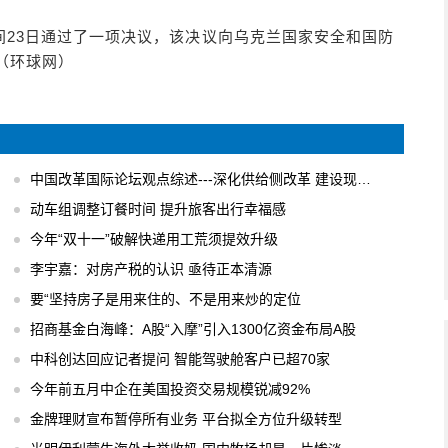
间23日通过了一项决议，该决议向乌克兰国家安全和国防
（环球网）
中国改革国际论坛观点综述---深化供给侧改革 建设现代化经济体系
动车组调整订餐时间 提升旅客出行幸福感
今年“双十一”破解快递用工荒须提效升级
李宇嘉：对房产税的认识 亟待正本清源
要“坚持房子是用来住的、不是用来炒的定位
招商基金白海峰：A股“入摩”引入1300亿资金布局A股
中科创达回应记者提问 智能驾驶舱客户已超70家
今年前五月中企在美国投资交易规模锐减92%
金牌理财宣布暂停所有业务 平台拟全方位升级转型