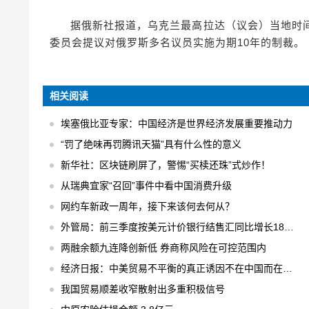
据俄新社报道，乌克兰最高拉达（议会）当地时
委员会提议对俄罗斯多名议员实施为期10年的制裁。
相关阅读
埃塞俄比亚专家：中国经济是世界经济发展重要推动力
“罚了绝味再罚腾讯天猫”具有什么性的意义
新华社：区块链刷屏了，警惕“买椟还珠”式炒作！
从瑞典宜家“召回”事件中看中国消费升级
网约车新政一周年，接下来该何去何从？
外管局：前三季度按美元计价银行结售汇同比增长18% 结售汇逆差下降75%
两融余额九连降创新低 券商称风险在可控范围内
经济日报：中美贸易不平衡的真正诱因不在中国而在美国
我国贸易顺差收窄散射出多重积极信号