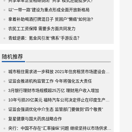
共享单车企业相继倒闭 “共享”模式还能挺多久？
以“一带一路”建设为重点形成全面开放新格局
拿着补助喝酒打牌混日子 贫困户"懒癌"如何治?
农民工工资保障 需要多方面共同发力
青蛙逆袭：氪金风引发“佛系”手游反击？
随机推荐
城市租住需求进一步释放 2021年住房租赁市场建设会有大手笔
证监会推进机构监管工作 今年将强化五大责任
3月银行理财市场规模超25万亿 理财用户收入增加
10年亏损20亿美元 福特汽车公司决定停止在印度生产汽车
证监会强调优化中介生态 监管部门要做到“四个敬畏”
复星健康与国大药房战略合作
央行：中国不存在“汇率操纵”问题 继续坚持以市场供求为基础