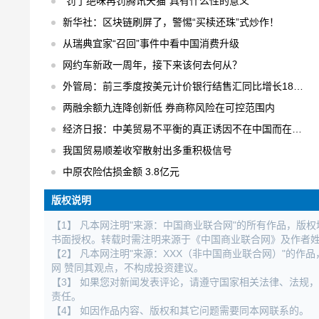
“罚了绝味再罚腾讯天猫”具有什么性的意义
新华社：区块链刷屏了，警惕“买椟还珠”式炒作！
从瑞典宜家“召回”事件中看中国消费升级
网约车新政一周年，接下来该何去何从？
外管局：前三季度按美元计价银行结售汇同比增长18% 结售汇逆差下降75%
两融余额九连降创新低 券商称风险在可控范围内
经济日报：中美贸易不平衡的真正诱因不在中国而在美国
我国贸易顺差收窄散射出多重积极信号
中原农险估损金额 3.8亿元
版权说明
【1】 凡本网注明"来源：中国商业联合网"的所有作品，版
书面授权。转载时需注明来源于《中国商业联合网》及作者
【2】 凡本网注明"来源：XXX（非中国商业联合网）"的
网 赞同其观点，不构成投资建议。
【3】 如果您对新闻发表评论，请遵守国家相关法律、法规
责任。
【4】 如因作品内容、版权和其它问题需要同本网联系的。