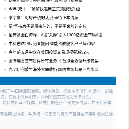
动车组调整订餐时间 提升旅客出行幸福感
今年“双十一”破解快递用工荒须提效升级
李宇嘉：对房产税的认识 亟待正本清源
要“坚持房子是用来住的、不是用来炒的定位
招商基金白海峰：A股“入摩”引入1300亿资金布局A股
中科创达回应记者提问 智能驾驶舱客户已超70家
今年前五月中企在美国投资交易规模锐减92%
金牌理财宣布暂停所有业务 平台拟全方位升级转型
光明伊利蒙牛海外大举收奶 国内牧场却是一片惨淡
权均属于中国商业联合网。媒体转载、摘编本网所刊 作品时，需经
姓名。违反上述声明者，本网将追究其相关法律责任。
作品，均转载自其它媒体，转载目的在于传递更多信息，并不代表本
，尊重网上道德，并承担一切因您的行为而直接或间接引起的法律