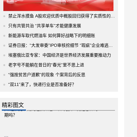
禁止浑水摸鱼 A股欢迎优质中概股回归获得了实质性的进展
只有共管共治 “共享单车”才能健康发展
新能源车取代燃油车 如何算好战略下的明细账
证券日报：“大发审委”IPO审核挖细节 “瑕疵”企业难逃法眼
埃塞俄比亚专家：中国经济是世界经济发展重要推动力
老字号不能躺在昔日的“春光”里不思上进
“强按贫苦户道歉”的现象 个案背后的反思
“双11”来了，快递行业是否准备好？
精彩图文