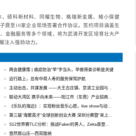
体、硕科新材料、同耀生物、格瑞新金属、械小保健
子鼎至10家企业现场签署合作协议。签约项目涵盖生
务、金融服务等多个领域，将为武清开发区培育壮大产
展注入强劲动力。
两会健康策 | 癌症防治"早"字当头，早做筛查诊断是关键
远行路上，总有中荷人寿的服务保驾护航
主动出击，共谋发展 ——大王古庄镇、京滨工业园与北京市通州区政府建立密切合作交流关系
联动大湾区 携手向未来——阳江市（东莞）产业招商推介会圆满举行
《乐队的海边》：实现粉丝音乐心愿，live show与动力火车苏打酒更配哦
第三届“海聚英才”全球创新创业大赛 深圳分赛暨“来上海·留闵行·创未来”论坛成功举行
S12世界赛TLC分析：挑战Faker的男人，Zeka首登决赛不怯战
悠然居山庄—西双版纳