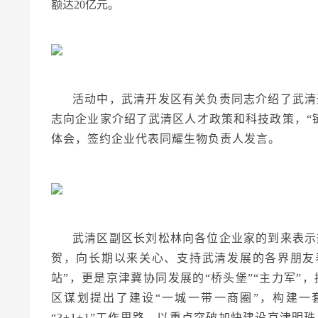
额达20亿元。
活动中，武清开发区有关负责同志介绍了武清
志向企业家介绍了武清区人才政策和科技政策，“
体会，签约企业代表同耀生物负责人发言。
武清区副区长刘松林向各位企业家的到来表示
贺，向长期以来关心、支持武清发展的各界朋友
站”，更是京津冀协同发展的“桥头堡”“主力军
区谋划提出了建设“一城一带一商圈”，构建一
“3+1+1”工作思路，以重点突破加快建设京津