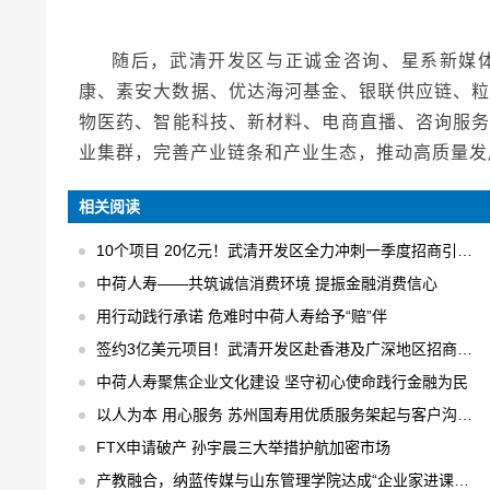
随后，武清开发区与正诚金咨询、星系新媒
康、素安大数据、优达海河基金、银联供应链、粒
物医药、智能科技、新材料、电商直播、咨询服
业集群，完善产业链条和产业生态，推动高质量发
相关阅读
10个项目 20亿元！武清开发区全力冲刺一季度招商引资“开门红”！
中荷人寿——共筑诚信消费环境 提振金融消费信心
用行动践行承诺 危难时中荷人寿给予“赔”伴
签约3亿美元项目！武清开发区赴香港及广深地区招商推介
中荷人寿聚焦企业文化建设 坚守初心使命践行金融为民
以人为本 用心服务 苏州国寿用优质服务架起与客户沟通的桥梁
FTX申请破产 孙宇晨三大举措护航加密市场
产教融合，纳蓝传媒与山东管理学院达成“企业家进课堂”合作