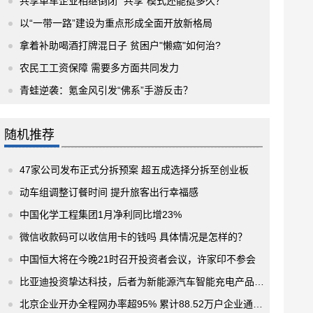
共享单车企业相继倒闭 “共享”模式还能挺多久？
以“一带一路”建设为重点形成全面开放新格局
拿着补助喝酒打牌混日子 贫困户"懒癌"如何治?
农民工工资保障 需要多方面共同发力
青蛙逆袭：氪金风引发“佛系”手游反击？
随机推荐
47家公司发布正式分拆预案 超五成选择分拆至创业板
动车组调整订餐时间 提升旅客出行幸福感
中国化学工程集团1月净利同比增23%
微信收款码可以收信用卡的钱吗 具体情况是怎样的？
中国恒大将在今晚21时召开投资者会议，许家印不参会
比亚迪投资挚达科技，后者为新能源汽车智能充电产品服务商
北京企业开办全程网办率超95% 累计88.52万户企业通过全程电子化办理登记