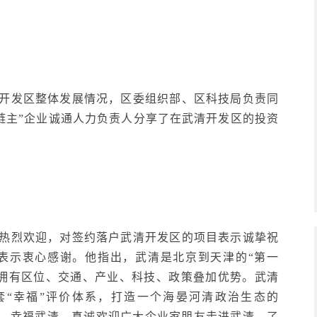
开发区整体发展情况，区委组织部、区科技局负责同
链主”企业诚通人力负责人分享了在武清开发区的投资
热烈欢迎，对签约落户武清开发区的项目表示诚挚祝
表示衷心感谢。他指出，武清是北京到天津的“第一
”，拥有区位、交通、产业、科技、政策叠加优势。武清
套“幸福”评价体系，打造一个海晏河清政治生态的
明珠、幸福武清。真诚欢迎广大企业家朋友走进武清、了