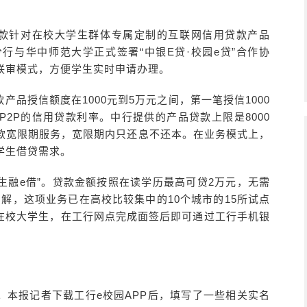
首款针对在校大学生群体专属定制的互联网信用贷款产品
分行与华中师范大学正式签署“中银E贷·校园e贷”合作协
联审模式，方便学生实时申请办理。
品授信额度在1000元到5万元之间，第一笔授信1000
及P2P的信用贷款利率。中行提供的产品贷款上限是8000
款宽限期服务，宽限期内只还息不还本。在业务模式上，
学生借贷需求。
学生融e借”。贷款金额按照在读学历最高可贷2万元，无需
了解，这项业务已在高校比较集中的10个城市的15所试点
的在校大学生，在工行网点完成面签后即可通过工行手机银
。本报记者下载工行e校园APP后，填写了一些相关实名