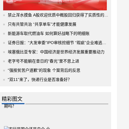
禁止浑水摸鱼 A股欢迎优质中概股回归获得了实质性的进展
只有共管共治 “共享单车”才能健康发展
新能源车取代燃油车 如何算好战略下的明细账
证券日报：“大发审委”IPO审核挖细节 “瑕疵”企业难逃法眼
埃塞俄比亚专家：中国经济是世界经济发展重要推动力
老字号不能躺在昔日的“春光”里不思上进
“强按贫苦户道歉”的现象 个案背后的反思
“双11”来了，快递行业是否准备好？
精彩图文