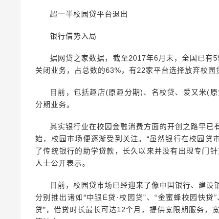
超一半校园贷平台退出
银行借势入局
据网贷之家数据，截至2017年6月末，全国已有
关闭业务，占总数的63%，有22家平台选择放弃校园
目前，包括趣店(原趣分期)、名校贷、爱又米(
分期业务。
其实银行业在校园金融消费方面的开创之路早已有
始，校园市场便逐渐受到关注。“虽然银行在校园贷
了传统银行的助学贷款，长久以来并没有出现专门针
人士公开表示。
目前，校园贷市场已经迎来了像中国银行、建设银行、
分别推出诸如“中银E贷·校园贷”、“金蜜蜂校园快贷
贷”，借贷时长最长可达12个月，提供宽限期服务，