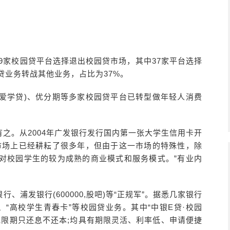
59家校园贷平台选择退出校园贷市场，其中37家平台选择
贷业务转战其他业务，占比为37%。
原爱学贷)、优分期等多家校园贷平台已转型做年轻人消费
之。从2004年广发银行发行国内第一张大学生信用卡开
市场上已经耕耘了很多年，但由于这一市场的特殊性，除
对校园学生的较为成熟的商业模式和服务模式。”有业内
浦发银行(600000,股吧)等“正规军”。据悉几家银行
”、“高校学生青春卡”等校园贷业务。其中“中银E贷·校园
宽限期只还息不还本;均具有期限灵活、利率低、申请便捷