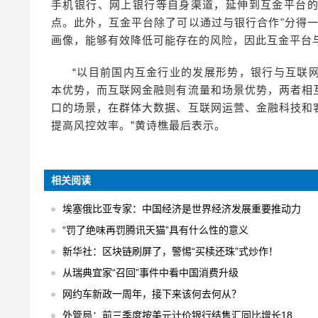
手机银行、网上银行等自身渠道，延伸到互金平台
点。此外，互金平台除了可以通过与银行合作"分得
画像，能够有效降低可能存在的风险，因此互金平台
“以目前国内互金行业的发展形势，银行与互联
本优势，而互联网金融则有流量和场景优势，两者相
口的场景，在群体大数据、互联网运营、金融科技和
提高风控效率。”黄诗樵最后表示。
相关阅读
埃塞俄比亚专家：中国经济是世界经济发展重要推动力
“罚了绝味再罚腾讯天猫”具有什么性的意义
新华社：区块链刷屏了，警惕“买椟还珠”式炒作！
从瑞典宜家“召回”事件中看中国消费升级
网约车新政一周年，接下来该何去何从？
外管局：前三季度按美元计价银行结售汇同比增长18% 结售汇逆差下降75%