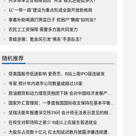
共享单车企业相继倒闭 “共享”模式还能挺多久？
以“一带一路”建设为重点形成全面开放新格局
拿着补助喝酒打牌混日子 贫困户"懒癌"如何治?
农民工工资保障 需要多方面共同发力
青蛙逆袭：氪金风引发“佛系”手游反击？
随机推荐
受美国股市低迷影响 爱奇艺、B站上周IPO接连破发
专家:预计年内退市公司数量或超过10家
原油期货和动力煤现货抱团下跌 会对中国经济发展产生哪些影响?
国家外汇管理局：一季度我国国际收支保持在基本平衡区间内 经济结构不断优化
坚瑞沃能年报遭深交所29问 会计师无法表示意见的相关问题是重点
在校生对职场知之甚少 8成以上应届生首选就业
大股东占资数十亿元 红太阳延迟数月披露涉嫌违规遭监管关注