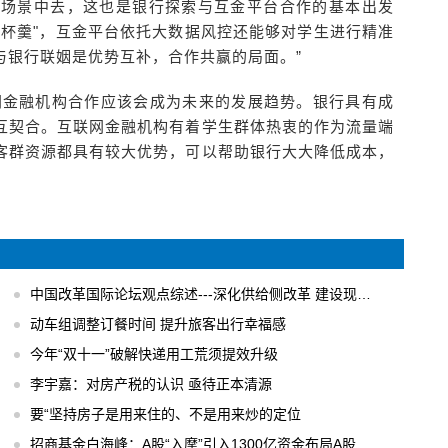
的场景中去，这也是银行探索与互金平台合作的基本出发
一杯羹"，互金平台依托大数据风控还能够对学生进行精准
与银行联姻是优势互补，合作共赢的局面。”
网金融机构合作应该会成为未来的发展趋势。银行具有成
互契合。互联网金融机构有着学生群体热衷的作为流量端
客群资源都具有较大优势，可以帮助银行大大降低成本，
中国改革国际论坛观点综述---深化供给侧改革 建设现代化经济体系
动车组调整订餐时间 提升旅客出行幸福感
今年“双十一”破解快递用工荒须提效升级
李宇嘉：对房产税的认识 亟待正本清源
要“坚持房子是用来住的、不是用来炒的定位
招商基金白海峰：A股“入摩”引入1300亿资金布局A股