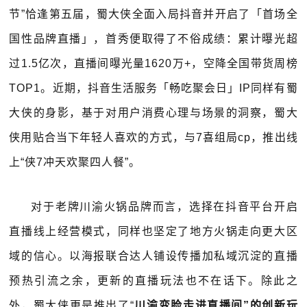
节”恰逢第五届，蜀大侠全面入局抖音并开启了「首场全
国性品牌直播」，首秀便取得了不俗成绩：累计曝光超
过1.5亿次，直播间曝光量1620万+，空降全国带货周榜
TOP1。近期，抖音生活服务「畅吃聚会日」IP同样有蜀
大侠的身影，基于对用户消费心理与场景的洞察，蜀大
侠用贴合当下年轻人喜欢的方式，与7喜组局cp，推出线
上“侠7冲天欢聚四人餐”。
对于老牌川渝火锅品牌而言，选择在抖音平台开启
直播线上经营模式，同样也坚定了地方火锅走向更大区
域的信心。以海报联合达人铺设传播加私域沉淀的直播
预热引流之余，更新的直播玩法也不在话下。除此之
外，蜀大侠更是推出了“
川渝变脸走进直播间”的创新玩