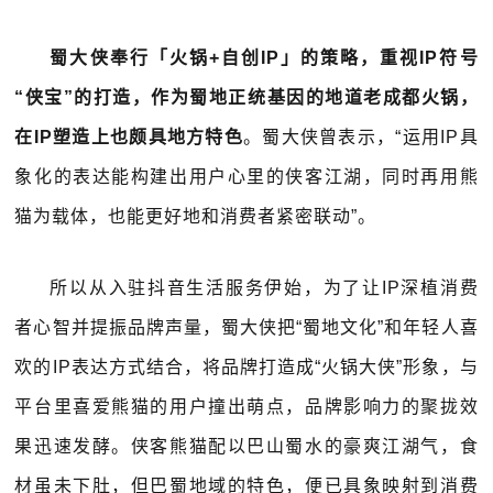
蜀大侠奉行「火锅+自创IP」的策略，重视IP符号
“侠宝”的打造，作为蜀地正统基因的地道老成都火锅，
在IP塑造上也颇具地方特色
。蜀大侠曾表示，“运用IP具
象化的表达能构建出用户心里的侠客江湖，同时再用熊
猫为载体，也能更好地和消费者紧密联动”。
所以从入驻抖音生活服务伊始，为了让IP深植消费
者心智并提振品牌声量，蜀大侠把“蜀地文化”和年轻人喜
欢的IP表达方式结合，将品牌打造成“火锅大侠”形象，与
平台里喜爱熊猫的用户撞出萌点，品牌影响力的聚拢效
果迅速发酵。侠客熊猫配以巴山蜀水的豪爽江湖气，食
材虽未下肚，但巴蜀地域的特色，便已具象映射到消费