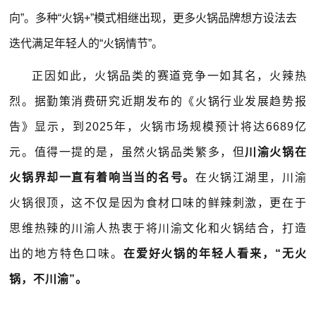
向”。多种“火锅+”模式相继出现，更多火锅品牌想方设法去
迭代满足年轻人的“火锅情节”。
正因如此，火锅品类的赛道竞争一如其名，火辣热
烈。据勤策消费研究近期发布的《火锅行业发展趋势报
告》显示，到2025年，火锅市场规模预计将达6689亿
元。值得一提的是，虽然火锅品类繁多，但
川渝火锅在
火锅界却一直有着响当当的名号。
在火锅江湖里，川渝
火锅很顶，这不仅是因为食材口味的鲜辣刺激，更在于
思维热辣的川渝人热衷于将川渝文化和火锅结合，打造
出的地方特色口味。
在爱好火锅的年轻人看来，“无火
锅，不川渝”。