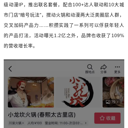
级动漫IP，推出联名套餐，配合100+达人联动和10大城
市门店“暗号玩法”，搅动火锅和动漫两大泛类圈层人群，
交叉加码产品力……积攒实践了一系列可以俘获年轻人
的产品打法，活动曝光1.2亿之外，品牌也收获了109%
的营收增长率。