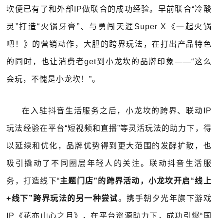
坎便已有了和外部IP做联合的成功经验。早前联合“冷酸
灵”打造“火锅牙膏”、与勇闯天涯Super X《一起火锅
吧！》的营销动作，大胆的跨界玩法，在打出产品特色
的同时，也让消费者get到小龙坎的品牌印象——“这么
会玩，不愧是小龙坎！”。
在入驻抖音生活服务之后，小龙坎的跨界、联动IP
玩法经验在平台“短视频和直播”等灵活玩法的助力下，得
以延续和优化，品牌优势得到更大范围的发酵扩散，也
吸引撬动了不同圈层年轻人的关注。联动抖音生活服
务，打造线下“
主题门店”的跨界活动，小龙坎开启“线上
+线下”跨界玩法的另一种尝试
。携手朝夕光年旗下游戏
IP《花亦山心之月》，在平台资源助力下，成功引爆“国