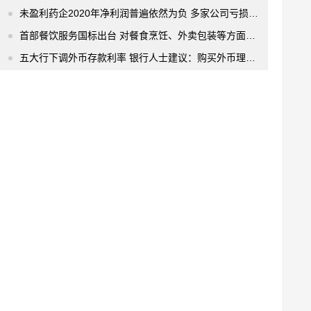
未盈利药企2020年净利润普遍依然为负 多家公司亏损收窄
首部餐饮服务国标出台 对餐食烹饪、外卖包装等方面提出具体要求
五大行下调外币存款利率 银行人士建议：购买外币理财产品收益高