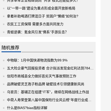
共享单车企业相继倒闭 “共享”模式还能挺多久？
以“一带一路”建设为重点形成全面开放新格局
拿着补助喝酒打牌混日子 贫困户"懒癌"如何治?
农民工工资保障 需要多方面共同发力
青蛙逆袭：氪金风引发“佛系”手游反击？
随机推荐
中物联：1月中国快递物流指数为99.9%
五大险企豪气回报投资者 合计拟派发现金红利达到784亿元
信阳市商城县全力做好恶劣天气事故预防工作
品牌破壁灵芝孢子粉品牌 破壁技术引领健康新风尚
乌官员：基辅正在组建“IT军”，继续在网络战线上作战
中荷人寿荣登第八届中国保险行业风云榜“年度行业成长榜”
什么是BIAS?bias指标详解