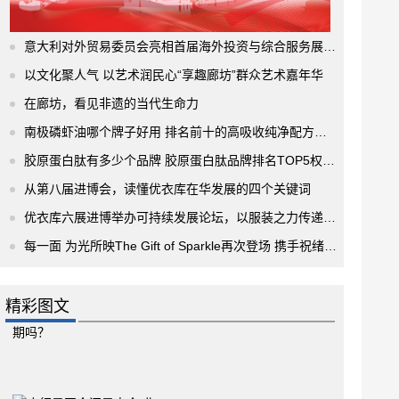
意大利对外贸易委员会亮相首届海外投资与综合服务展洽会，系统推介意大利营商环境与投资政策，深化中意双边经贸合作！
以文化聚人气 以艺术润民心“享趣廊坊”群众艺术嘉年华
在廊坊，看见非遗的当代生命力
南极磷虾油哪个牌子好用 排名前十的高吸收纯净配方推荐
胶原蛋白肽有多少个品牌 胶原蛋白肽品牌排名TOP5权威榜单揭晓
从第八届进博会，读懂优衣库在华发展的四个关键词
优衣库六展进博举办可持续发展论坛，以服装之力传递温暖
每一面 为光所映The Gift of Sparkle再次登场 携手祝绪丹闪耀武汉
精彩图文