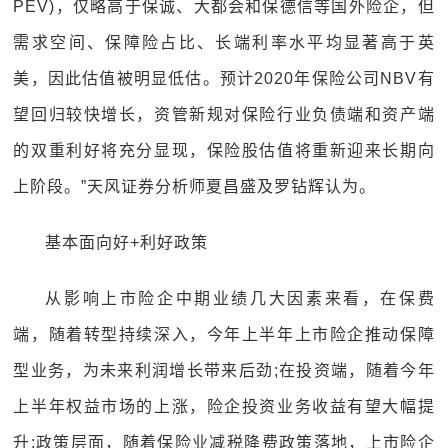
PEV)，仅略高于保诚、大都会和保德信等国外险企，但
需求空间、保障险占比、长端利率水平均显著高于英
美，因此估值被明显低估。预计2020年保险公司NBV有
望回归较快增长，资管新规对保险行业负债端和资产端
的双重利好将充分显现，保险股估值将重新迎来长期向
上阶段。”天风证券分析师夏昌盛及罗钻辉认为。
基本面向好+利好政策
从影响上市险企中期业绩几大因素来看，在保费
端，随着转型持续深入，今年上半年上市险企推动保障
型业务，为未来利润增长带来后劲;在投资端，随着今年
上半年权益市场的上涨，险企投资业务收益有望大幅提
升;政策层面，随着保险业减税降费政策落地，上市险企