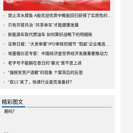
禁止浑水摸鱼 A股欢迎优质中概股回归获得了实质性的进展
只有共管共治 “共享单车”才能健康发展
新能源车取代燃油车 如何算好战略下的明细账
证券日报：“大发审委”IPO审核挖细节 “瑕疵”企业难逃法眼
埃塞俄比亚专家：中国经济是世界经济发展重要推动力
老字号不能躺在昔日的“春光”里不思上进
“强按贫苦户道歉”的现象 个案背后的反思
“双11”来了，快递行业是否准备好？
精彩图文