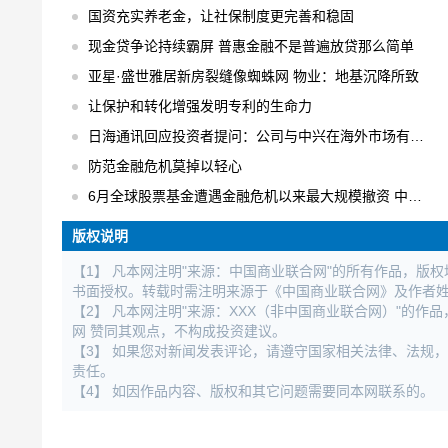
国资充实养老金，让社保制度更完善和稳固
现金贷争论持续霸屏 普惠金融不是普遍放贷那么简单
亚星·盛世雅居新房裂缝像蜘蛛网 物业：地基沉降所致
让保护和转化增强发明专利的生命力
日海通讯回应投资者提问：公司与中兴在海外市场有合作
防范金融危机莫掉以轻心
6月全球股票基金遭遇金融危机以来最大规模撤资 中国不减反增
版权说明
【1】 凡本网注明"来源：中国商业联合网"的所有作品，版
书面授权。转载时需注明来源于《中国商业联合网》及作者
【2】 凡本网注明"来源：XXX（非中国商业联合网）"的
网 赞同其观点，不构成投资建议。
【3】 如果您对新闻发表评论，请遵守国家相关法律、法规
责任。
【4】 如因作品内容、版权和其它问题需要同本网联系的。