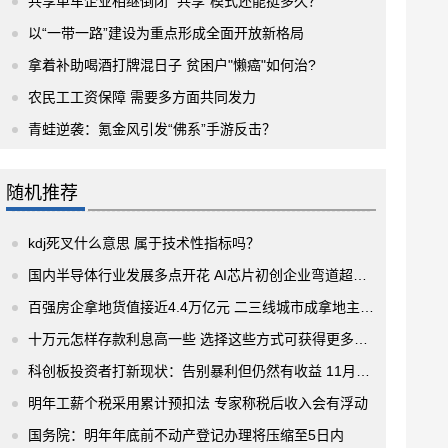
共享单车企业相继倒闭 “共享”模式还能挺多久？
以“一带一路”建设为重点形成全面开放新格局
拿着补助喝酒打牌混日子 贫困户"懒癌"如何治?
农民工工资保障 需要多方面共同发力
青蛙逆袭：氪金风引发“佛系”手游反击？
随机推荐
kdj死叉什么意思 属于技术性指标吗？
国内半导体行业发展多点开花 AI芯片初创企业弯道超车 未来发展空间广阔
百强房企拿地货值接近4.4万亿元 二三线城市成拿地主战场
十万元怎样存款利息高一些 选择这些方式可获得更多利息
科创板投资者打新现状：告别暴利但仍然有收益 11月份以来新上市公司达到13家
明年工薪个税采用累计预扣法 专家称税后收入会有浮动
国务院：明年年底前不动产登记办理将压缩至5日内