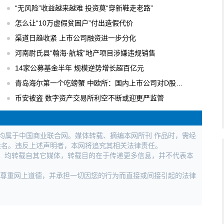
“无风险”收益越来越难 投资莫“穿新鞋走老路”
怎么让“10万虚假贫困户”付出造假代价
渠道日趋收紧 上市公司融资进一步分化
河南尉氏县“翰海·航城”地产项目涉嫌违规销售
14家公募基金半年 规模逆势增长超百亿元
青岛海尔第一个吃螃蟹 中欧所：国内上市公司对D股关注度逐步升温
币安被盗 数字资产交易所利空不断或迎更严监管
权均属于中国商业联合网。媒体转载、摘编本网所刊 作品时，需经
姓名。违反上述声明者，本网将追究其相关法律责任。
作品，均转载自其它媒体，转载目的在于传递更多信息，并不代表本
，尊重网上道德，并承担一切因您的行为而直接或间接引起的法律