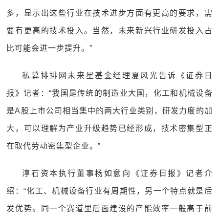
多，显示出这些行业在技术进步方面有更高的要求，需
要有更高的技术投入。当然，未来新兴行业研发投入占
比可能会进一步提升。”
私募排排网未来星基金经理夏风光告诉《证券日
报》记者：“我国是传统的制造业大国，化工和机械设备
是A股上市公司相当集中的两大行业类别，研发力度的加
大，可以理解为产业升级趋势已经形成，技术密集型正
在取代劳动密集型企业。”
淳石资本执行董事杨如意向《证券日报》记者介
绍：“化工、机械设备行业有周期性，另一个特点就是后
发优势。同一个赛道里后面建设的产能效率一般高于前