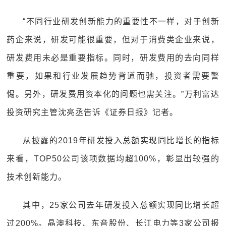
“不同行业研发创新能力的重要性不一样，对于创新
药企来说，研发可能很重要，但对于消费类企业来说，
研发费用未必是重要指标。同时，研发费用的去向同样
重要，如果和行业发展趋势背道而驰，投资者需要警
惕。另外，研发费用资本化的问题也需关注。”万利富达
投资研究主管沈亮丞告诉《证券日报》记者。
从披露的2019年研发投入总额实现同比增长的指标
来看，TOP50公司该项数据均超100%，彰显出较强的
技术创新能力。
其中，25家公司去年研发投入总额实现同比增长超
过200%。晶澳科技、东音股份、长江电力等3家公司报