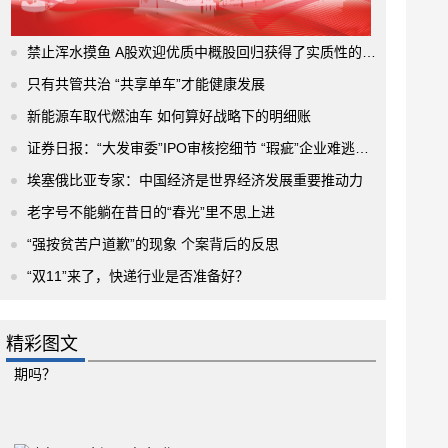
禁止浑水摸鱼 A股欢迎优质中概股回归获得了实质性的进展
只有共管共治 “共享单车”才能健康发展
新能源车取代燃油车 如何算好战略下的明细账
证券日报：“大发审委”IPO审核挖细节 “瑕疵”企业难逃法眼
埃塞俄比亚专家：中国经济是世界经济发展重要推动力
老字号不能躺在昔日的“春光”里不思上进
“强按贫苦户道歉”的现象 个案背后的反思
“双11”来了，快递行业是否准备好？
精彩图文