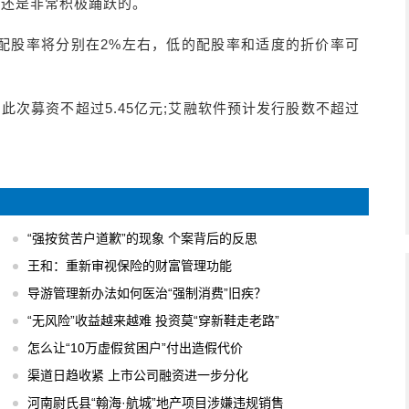
新还是非常积极踊跃的。
配股率将分别在2%左右，低的配股率和适度的折价率可
此次募资不超过5.45亿元;艾融软件预计发行股数不超过
“强按贫苦户道歉”的现象 个案背后的反思
王和：重新审视保险的财富管理功能
导游管理新办法如何医治“强制消费”旧疾？
“无风险”收益越来越难 投资莫“穿新鞋走老路”
怎么让“10万虚假贫困户”付出造假代价
渠道日趋收紧 上市公司融资进一步分化
河南尉氏县“翰海·航城”地产项目涉嫌违规销售