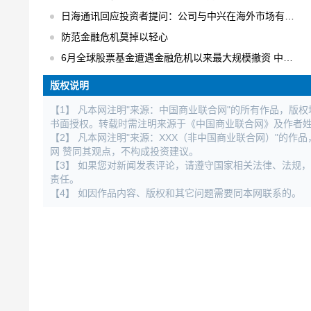
日海通讯回应投资者提问：公司与中兴在海外市场有合作
防范金融危机莫掉以轻心
6月全球股票基金遭遇金融危机以来最大规模撤资 中国不减反增
版权说明
【1】 凡本网注明"来源：中国商业联合网"的所有作品，版
书面授权。转载时需注明来源于《中国商业联合网》及作者
【2】 凡本网注明"来源：XXX（非中国商业联合网）"的
网 赞同其观点，不构成投资建议。
【3】 如果您对新闻发表评论，请遵守国家相关法律、法规
责任。
【4】 如因作品内容、版权和其它问题需要同本网联系的。