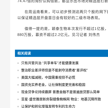
74.47倍的询价认购倍数，都显示出市场对精选层打
在周运南看来，可以初步预测这两只个股的网下
以保证精选层开盘首日会有较好的二级市场表现。
值得一提的是，颖泰生物本次发行不超过1亿股，
880万股，募资不超过2.2亿元。见习记者 刘伟杰
相关阅读
只有共管共治 “共享单车”才能健康发展
整治职业差评师但是不能剥夺消费者“差评权”
美国大幅减税，中国需重视但不必慌
国资充实养老金，让社保制度更完善和稳固
现金贷争论持续霸屏 普惠金融不是普遍放贷那么简单
亚星·盛世雅居新房裂缝像蜘蛛网 物业：地基沉降所致
让保护和转化增强发明专利的生命力