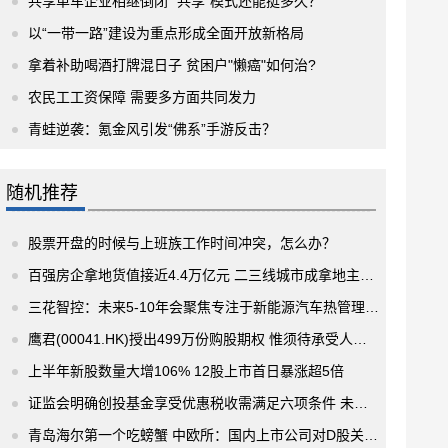
共享单车企业相继倒闭 “共享”模式还能挺多久？
以“一带一路”建设为重点形成全面开放新格局
拿着补助喝酒打牌混日子 贫困户"懒癌"如何治?
农民工工资保障 需要多方面共同发力
青蛙逆袭：氪金风引发“佛系”手游反击？
随机推荐
股票开盘的时候与上班族工作时间冲突，怎么办？
百强房企拿地货值接近4.4万亿元 二三线城市成拿地主战场
三花智控：未来5-10年会聚焦专注于新能源汽车热管理领域 挖掘行业空间潜力
鹰君(00041.HK)授出499万份购股期权 惟须待承受人接纳方可作实
上半年新股数量大增106% 12股上市首日暴涨超5倍
证监会明确创投基金享受优惠税收需满足六项条件 未从事担保业务和房地产业务
青岛海尔第一个吃螃蟹 中欧所：国内上市公司对D股关注度逐步升温