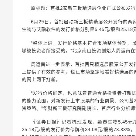
原标题：首批2家新三板精选层企业正式公布发行价格 
6月29日，首批启动新三板精选层公开发行的
生物与艾融软件的发行价格分别是5.45元/股和25.18元
“整体上讲，发行价格基本符合市场整体预期，
够被投资者所接受的。”北京南山投资创始人周运南
周运南进一步表示，首批两只精选层股票公开发
上提供了有效的参考，也让市场坚定地看好精选层的
的网上网下打新。
“发行价格确定，也意味着普通合格投资者打新
的能力范围，对新发行上市股票的行业前景、公司基
资策略。”华财新三板研究院副院长、首席行业分析
《证券日报》记者梳理发现，颖泰生物5.45元/股
25.18元/股的发行价为停牌价34.08元/股的73.