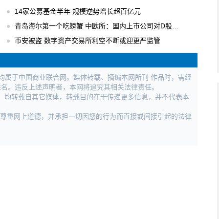
14家公募基金半年 规模逆势增长超百亿元
青岛海尔第一个吃螃蟹 中欧所：国内上市公司对D股关注度逐步升温
币安被盗 数字资产交易所利空不断或迎更严监管
权均属于中国商业联合网。媒体转载、摘编本网所刊 作品时，需经
姓名。违反上述声明者，本网将追究其相关法律责任。
作品，均转载自其它媒体，转载目的在于传递更多信息，并不代表本
，尊重网上道德，并承担一切因您的行为而直接或间接引起的法律