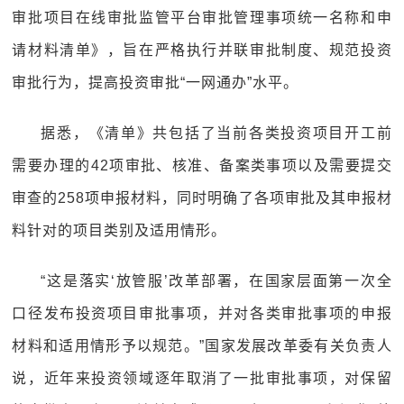
审批项目在线审批监管平台审批管理事项统一名称和申
请材料清单》，旨在严格执行并联审批制度、规范投资
审批行为，提高投资审批“一网通办”水平。
据悉，《清单》共包括了当前各类投资项目开工前
需要办理的42项审批、核准、备案类事项以及需要提交
审查的258项申报材料，同时明确了各项审批及其申报材
料针对的项目类别及适用情形。
“这是落实‘放管服’改革部署，在国家层面第一次全
口径发布投资项目审批事项，并对各类审批事项的申报
材料和适用情形予以规范。”国家发展改革委有关负责人
说，近年来投资领域逐年取消了一批审批事项，对保留