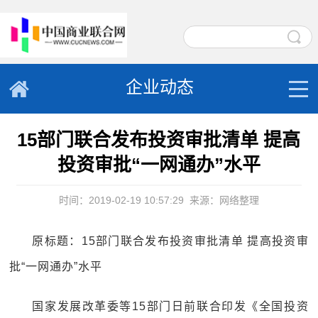
企业动态
15部门联合发布投资审批清单 提高
投资审批“一网通办”水平
时间：2019-02-19 10:57:29
来源：网络整理
原标题：15部门联合发布投资审批清单 提高投资审
批“一网通办”水平
国家发展改革委等15部门日前联合印发《全国投资