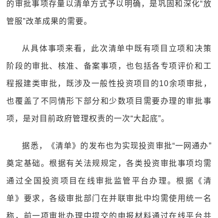
的审批事项存量以清单方式予以明确，是巩固和深化“放
管服”改革成果的需要。
从具体事项来看，此次清单中既有项目立项和决策
阶段的审批、核准、备案事项，也包括各专项评价和工
程报建类审批，既涉及一般性投资项目的10余项审批，
也覆盖了不同情形下部分和少数项目需要办理的审批事
项，是对目前政府管理权责的一次“大起底”。
据悉，《清单》的发布也为实现投资审批“一网通办”
奠定基础。根据有关法规规定，各类投资审批事项均需
通过全国投资项目在线审批监管平台办理。根据《清
单》要求，各级审批部门在并联审批中均需使用统一名
称，前一项审批办理中提交的申报材料通过在线平台共