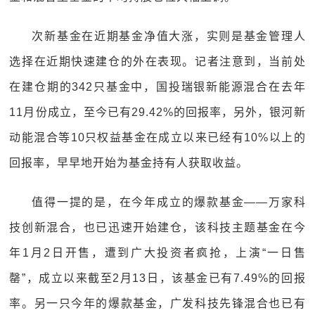
次新基金在近期基金净值大涨，实则是基金管理人
选择在近期快速建仓的外在表现。记者注意到，当前处
在建仓期的342只基金中，国投瑞银新能源混合在去年
11月份成立，至今已有29.42%的回报率，另外，银河新
动能混合等10只权益基金在成立以来已经有10%以上的
回报率，早早地开始为基金持有人获取收益。
值得一提的是，在今年成立的爆款基金——万家科
技创新混合，也已迅速开始建仓，该科技主题基金在今
年1月2日开售，遭到广大投资者疯抢，上演“一日售
罄”，成立以来截至2月13日，该基金已有7.49%的回报
率。另一只今年的爆款基金，广发科技先锋混合也已有