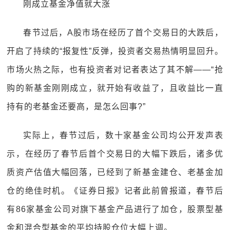
刚成立基金净值就大涨
春节过后，A股市场在经历了首个交易日的大跌后，
开启了持续的“报复性”反弹，投资者交易热情明显回升。
市场火热之际，也有投资者对记者表达了其不解——“抢
购的新基金刚刚成立，就开始有收益了，且收益比一直
持有的老基金还要高，是怎么回事?”
实际上，春节过后，数十家基金公司均公开发声表
示，在经历了春节后首个交易日的大幅下跌后，诸多优
质资产估值大幅回落，已经到了新基金建仓、老基金加
仓的绝佳时机。《证券日报》记者此前曾报道，春节后
有86家基金公司对旗下基金产品进行了加仓，股票型基
金和混合型基金的平均持股仓位大幅上调。