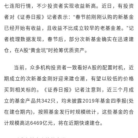
七连阳行情，不少投资者实现收益新高。近日，有投资
者对《证券日报》记者表示：“春节前刚刚认购的新基金
已经开始有收益，且收益不比成立较早的老基金差。”记
者梳理数据发现，春节后，部分次新基金确实在迅速建
仓，在A股“黄金坑”时抢筹优质资产。
当前，众多机构投资者一致看好A股的配置时机，近
期成立的次新基金刚好迎来建仓潮，有望以较低的价格
买到相关标的。《证券日报》记者注意到，近三个月成
立的基金产品共342只，均未披露2019年基金四季报(处
在建仓期内)，按照基金发行时规模统计，这些基金的合
计规模高达6469亿元，将在近期快速建仓。