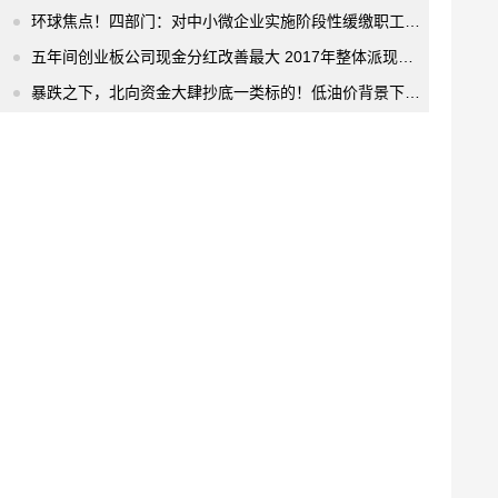
环球焦点！四部门：对中小微企业实施阶段性缓缴职工医保单位缴费
五年间创业板公司现金分红改善最大 2017年整体派现率已达到32%
暴跌之下，北向资金大肆抄底一类标的！低油价背景下关注哪些主线？