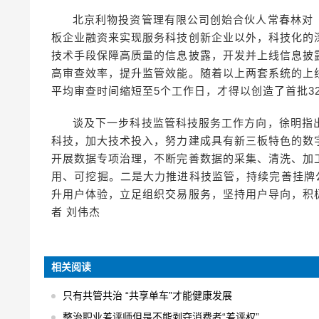
北京利物投资管理有限公司创始合伙人常春林对
板企业融资来实现服务科技创新企业以外，科技化的
技术手段保障高质量的信息披露，开发并上线信息披
高审查效率，提升监管效能。随着以上两套系统的上
平均审查时间缩短至5个工作日，才得以创造了首批3
谈及下一步科技监管科技服务工作方向，徐明指
科技，加大技术投入，努力建成具有新三板特色的数
开展数据专项治理，不断完善数据的采集、清洗、加
用、可挖掘。二是大力推进科技监管，持续完善挂牌
升用户体验，立足组织交易服务，坚持用户导向，积
者 刘伟杰
相关阅读
只有共管共治 “共享单车”才能健康发展
整治职业差评师但是不能剥夺消费者“差评权”