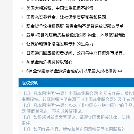
美国大幅减税，中国需重视但不必慌
国资充实养老金，让社保制度更完善和稳固
现金贷争论持续霸屏 普惠金融不是普遍放贷那么简单
亚星·盛世雅居新房裂缝像蜘蛛网 物业：地基沉降所致
让保护和转化增强发明专利的生命力
日海通讯回应投资者提问：公司与中兴在海外市场有合作
防范金融危机莫掉以轻心
6月全球股票基金遭遇金融危机以来最大规模撤资 中国不减反增
版权说明
【1】 凡本网注明"来源：中国商业联合网"的所有作品，版
书面授权。转载时需注明来源于《中国商业联合网》及作者
【2】 凡本网注明"来源：XXX（非中国商业联合网）"的
网 赞同其观点，不构成投资建议。
【3】 如果您对新闻发表评论，请遵守国家相关法律、法规
责任。
【4】 如因作品内容、版权和其它问题需要同本网联系的。