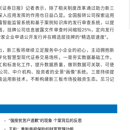
《证券日报》记者表示，除了相关制度改革通过助力新三
深入应用发挥的作用也日益凸显。全国股转公司探索运用
露智能监管系统和基于案例知识库的发行审查系统，以提
线，挂牌公司信息披露文件审查时间缩短25%，定向发行
2家企业申请公开发行并在精选层挂牌的“精选层速度”。
出，新三板将继续立足服务中小企业的初心，主动拥抱新
字化智慧型现代证券交易场所。一是夯实数据基础工作，
工和标准化工作，提升数据质量，做到数据可关联、可使
公司、中介机构、投资者的全景“画像”系统。三是持续提
极运用新技术，不断构建新三板市场投融资生态。见习记
“强按贫苦户道歉”的现象 个案背后的反思
王和：重新审视保险的财富管理功能