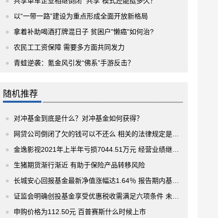
共享单车企业相继倒闭 “共享”模式还能挺多久？
以“一带一路”建设为重点形成全面开放新格局
拿着补助喝酒打牌混日子 贫困户"懒癌"如何治?
农民工工资保障 需要多方面共同发力
青蛙逆袭：氪金风引发“佛系”手游反击？
随机推荐
对冲基金到底是什么？对冲基金如何获得？
网贷公司倒闭了欠的钱可以不还么 相关的法律规定是怎样的呢?
金逸影视2021年上半年亏损7044.51万元 经营业绩继续亏损
生猪期货渐行渐近 有助于保险产品转移风险
长城安心回报基金最新净值涨幅达1.64％ 报告期内基金投资策略和运作分析
证监会明确创投基金享受优惠税收需满足六项条件 未从事担保业务和房地产业务
申购价格为112.50元 百普赛斯什么时候上市