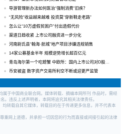
导游管理新办法如何医治“强制消费”旧疾？
“无风险”收益越来越难 投资莫“穿新鞋走老路”
怎么让“10万虚假贫困户”付出造假代价
渠道日趋收紧 上市公司融资进一步分化
河南尉氏县“翰海·航城”地产项目涉嫌违规销售
14家公募基金半年 规模逆势增长超百亿元
青岛海尔第一个吃螃蟹 中欧所：国内上市公司对D股关注度逐步升温
币安被盗 数字资产交易所利空不断或迎更严监管
权均属于中国商业联合网。媒体转载、摘编本网所刊 作品时，需经
姓名。违反上述声明者，本网将追究其相关法律责任。
作品，均转载自其它媒体，转载目的在于传递更多信息，并不代表本
，尊重网上道德，并承担一切因您的行为而直接或间接引起的法律