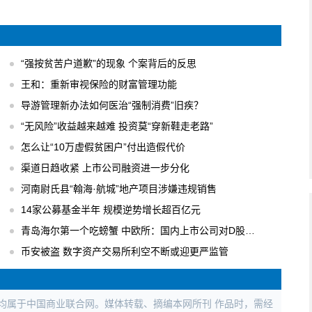
“强按贫苦户道歉”的现象 个案背后的反思
王和：重新审视保险的财富管理功能
导游管理新办法如何医治“强制消费”旧疾？
“无风险”收益越来越难 投资莫“穿新鞋走老路”
怎么让“10万虚假贫困户”付出造假代价
渠道日趋收紧 上市公司融资进一步分化
河南尉氏县“翰海·航城”地产项目涉嫌违规销售
14家公募基金半年 规模逆势增长超百亿元
青岛海尔第一个吃螃蟹 中欧所：国内上市公司对D股关注度逐步升温
币安被盗 数字资产交易所利空不断或迎更严监管
权均属于中国商业联合网。媒体转载、摘编本网所刊 作品时，需经