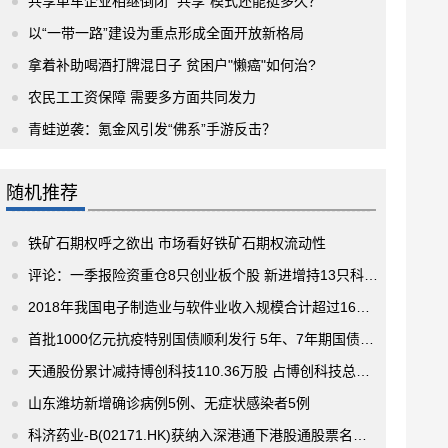
共享单车企业相继倒闭 “共享”模式还能挺多久？
以“一带一路”建设为重点形成全面开放新格局
拿着补助喝酒打牌混日子 贫困户"懒癌"如何治?
农民工工资保障 需要多方面共同发力
青蛙逆袭：氪金风引发“佛系”手游反击？
随机推荐
铁矿石期权呼之欲出 市场看好铁矿石期权流动性
评论：一季报险资重仓8只创业板个股 新进增持13只科技股
2018年我国电子制造业与软件业收入规模合计超过16万亿元 开放发展水平不断提升
首批1000亿元抗疫特别国债顺利发行 5年、7年期国债各发行500亿元
天通股份累计减持博创科技110.36万股 占博创科技总股本0.73%
山东潍坊新增确诊病例5例、无症状感染者5例
科济药业-B(02171.HK)获纳入深港通下港股通股票名单 9月6日起生效