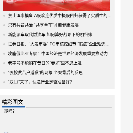
禁止浑水摸鱼 A股欢迎优质中概股回归获得了实质性的进展
只有共管共治 “共享单车”才能健康发展
新能源车取代燃油车 如何算好战略下的明细账
证券日报：“大发审委”IPO审核挖细节 “瑕疵”企业难逃法眼
埃塞俄比亚专家：中国经济是世界经济发展重要推动力
老字号不能躺在昔日的“春光”里不思上进
“强按贫苦户道歉”的现象 个案背后的反思
“双11”来了，快递行业是否准备好？
精彩图文