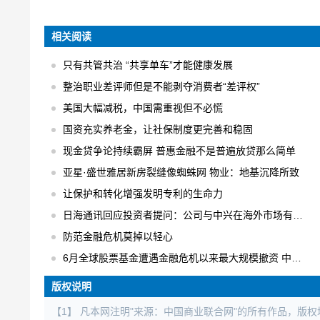
相关阅读
只有共管共治 “共享单车”才能健康发展
整治职业差评师但是不能剥夺消费者“差评权”
美国大幅减税，中国需重视但不必慌
国资充实养老金，让社保制度更完善和稳固
现金贷争论持续霸屏 普惠金融不是普遍放贷那么简单
亚星·盛世雅居新房裂缝像蜘蛛网 物业：地基沉降所致
让保护和转化增强发明专利的生命力
日海通讯回应投资者提问：公司与中兴在海外市场有合作
防范金融危机莫掉以轻心
6月全球股票基金遭遇金融危机以来最大规模撤资 中国不减反增
版权说明
【1】 凡本网注明"来源：中国商业联合网"的所有作品，版