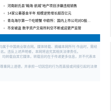
河南尉氏县“翰海·航城”地产项目涉嫌违规销售
14家公募基金半年 规模逆势增长超百亿元
青岛海尔第一个吃螃蟹 中欧所：国内上市公司对D股关注度逐步升温
币安被盗 数字资产交易所利空不断或迎更严监管
权均属于中国商业联合网。媒体转载、摘编本网所刊 作品时，需经
姓名。违反上述声明者，本网将追究其相关法律责任。
作品，均转载自其它媒体，转载目的在于传递更多信息，并不代表本
，尊重网上道德，并承担一切因您的行为而直接或间接引起的法律