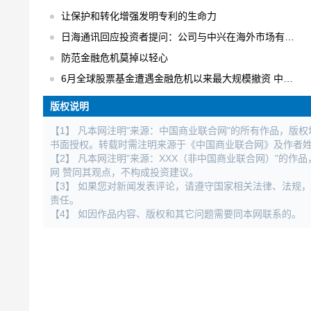
让保护和转化增强发明专利的生命力
日海通讯回应投资者提问：公司与中兴在海外市场有合作
防范金融危机莫掉以轻心
6月全球股票基金遭遇金融危机以来最大规模撤资 中国不减反增
版权说明
【1】 凡本网注明"来源：中国商业联合网"的所有作品，版
书面授权。转载时需注明来源于《中国商业联合网》及作者
【2】 凡本网注明"来源：XXX（非中国商业联合网）"的
网 赞同其观点，不构成投资建议。
【3】 如果您对新闻发表评论，请遵守国家相关法律、法规
责任。
【4】 如因作品内容、版权和其它问题需要同本网联系的。