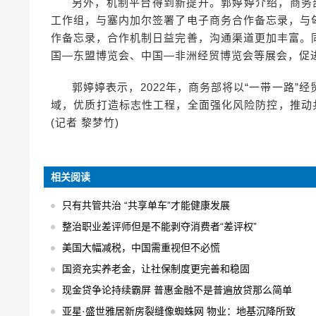
另外，机制平台得到新提升。郭婷婷介绍，商务
工作组，与塞内加尔签署了电子商务合作备忘录，与
作备忘录，合作机制日益完善，沟通渠道更加丰富。
国—东盟博览会、中国—非洲经贸博览会等展会，促
郭婷婷表示，2022年，商务部将以“一带一路
域，优质打造标志性工程，全面强化风险防控，推动
(记者 黎梦竹)
相关阅读
只有共管共治 “共享单车”才能健康发展
整治职业差评师但是不能剥夺消费者“差评权”
美国大幅减税，中国需重视但不必慌
国资充实养老金，让社保制度更完善和稳固
现金贷争论持续霸屏 普惠金融不是普遍放贷那么简单
亚星·盛世雅居新房裂缝像蜘蛛网 物业：地基沉降所致