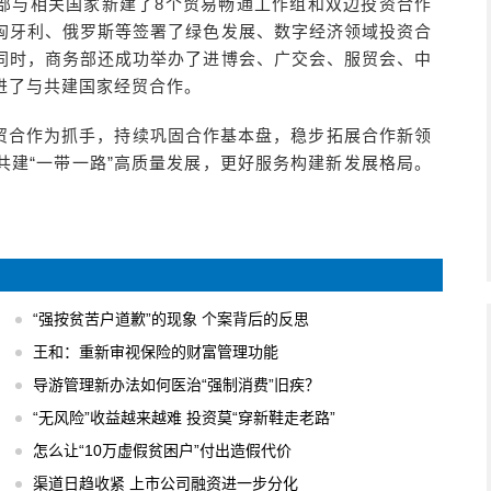
部与相关国家新建了8个贸易畅通工作组和双边投资合作
匈牙利、俄罗斯等签署了绿色发展、数字经济领域投资合
同时，商务部还成功举办了进博会、广交会、服贸会、中
进了与共建国家经贸合作。
”经贸合作为抓手，持续巩固合作基本盘，稳步拓展合作新领
共建“一带一路”高质量发展，更好服务构建新发展格局。
“强按贫苦户道歉”的现象 个案背后的反思
王和：重新审视保险的财富管理功能
导游管理新办法如何医治“强制消费”旧疾？
“无风险”收益越来越难 投资莫“穿新鞋走老路”
怎么让“10万虚假贫困户”付出造假代价
渠道日趋收紧 上市公司融资进一步分化