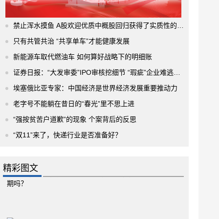
禁止浑水摸鱼 A股欢迎优质中概股回归获得了实质性的进展
只有共管共治 “共享单车”才能健康发展
新能源车取代燃油车 如何算好战略下的明细账
证券日报：“大发审委”IPO审核挖细节 “瑕疵”企业难逃法眼
埃塞俄比亚专家：中国经济是世界经济发展重要推动力
老字号不能躺在昔日的“春光”里不思上进
“强按贫苦户道歉”的现象 个案背后的反思
“双11”来了，快递行业是否准备好？
精彩图文