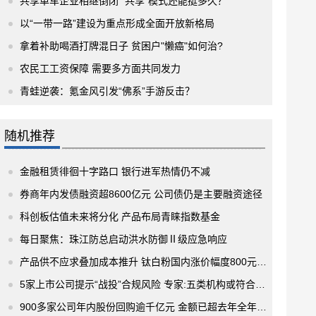
共享单车企业相继倒闭 “共享”模式还能挺多久？
以“一带一路”建设为重点形成全面开放新格局
拿着补助喝酒打牌混日子 贫困户"懒癌"如何治?
农民工工资保障 需要多方面共同发力
青蛙逆袭：氪金风引发“佛系”手游反击？
随机推荐
金融租赁徘徊十字路口 银行进军热情仍不减
券商年内发债融资超8600亿元 公司债仍是主要融资途径
科创板估值未来将分化 产品布局青睐指数基金
每日聚焦：珠江防总启动洪水防御Ⅱ级应急响应
产品供不应求叠加成本推升 钛白粉国内涨价幅度800元/吨至1000元/吨
5家上市公司提示“战投”合规风险 专家:五类机构或符合“新战投”要求
900多家公司年内股份回购逾千亿元 金额已超去年全年一倍 再次刷新历史新高