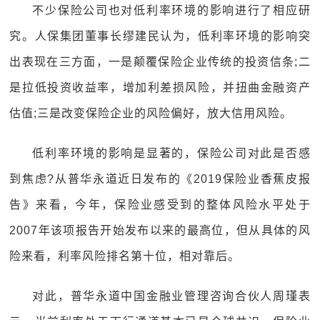
不少保险公司也对低利率环境的影响进行了相应研
究。人保集团董事长缪建民认为，低利率环境的影响突
出表现在三方面，一是颠覆保险企业传统的投资信条;二
是拉低投资收益率，增加利差损风险，并扭曲金融资产
估值;三是改变保险企业的风险偏好，放大信用风险。
低利率环境的影响是显著的，保险公司对此是否感
到焦虑?从普华永道近日发布的《2019保险业香蕉皮报
告》来看，今年，保险业感受到的整体风险水平处于
2007年该项报告开始发布以来的最高位，但从具体的风
险来看，利率风险排名第十位，相对靠后。
对此，普华永道中国金融业管理咨询合伙人周瑾表