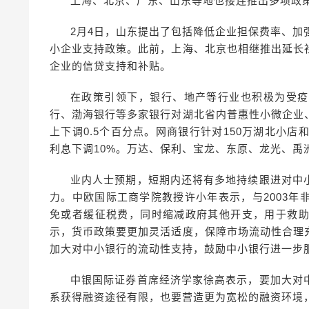
上海、北京、广东、山东等地也接连推出多项政
2月4日，山东提出了包括降低企业担保费率、加
小企业支持政策。此前，上海、北京也相继推出延长
企业的信贷支持和补贴。
在政策引领下，银行、地产等行业也积极为受疫
行、渤海银行等多家银行对湖北省内普惠性小微企业
上下调0.5个百分点。网商银行针对150万湖北小
利息下调10%。万达、保利、宝龙、东原、龙光、禹
业内人士预期，短期内还将有多地持续跟进对中
力。中欧国际工商学院教授许小年表示，与2003
免或者缓征税费，同时缩减政府其他开支，用于救
示，货币政策要更加灵活适度，保障市场流动性合理
加大对中小银行的流动性支持，鼓励中小银行进一步
中银国际证券首席经济学家徐高表示，要加大对
系获得融资途径有限，也要营造更为宽松的融资环境