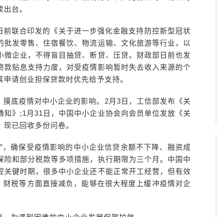
续出台。
日前联合印发的《关于进一步强化金融支持防控新型冠状
的批发零售、住宿餐饮、物流运输、文化旅游等行业，以
小微企业，不得盲目抽贷、断贷、压贷。财政部日前也发
贷款贴息支持力度，对受疫情影响暂时失去收入来源的个
其申请创业担保贷款时优先给予支持。
，摸底疫情对中小企业的影响。2月3日，工信部发布《关
知》;1月31日，中国中小企业协会向会员单位发放《关
，现已回收多份问卷。
条”，确保受疫情影响的中小企业信贷余额不下降、融资成
保险和部分税款等多项措施，执行期限为三个月。中国中
控关键时期，很多中小企业还不能正常开工经营，但有效
金、财税等方面直接减负，能够在很大程度上缓冲疫情对企