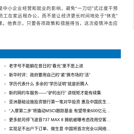
是中小企业经营和就业的影响，避免“一刀切”式过度干预
员工在家远程办公，而不是让经济更长时间地处于“休克”
果。他表示，只要各项政策和措施得当，这次疫情冲击应
老字号不能躺在昔日的“春光”里不思上进
新华时评：政府要用自己的“紧”换市场的“活”
学历代表什么 多余的“学历证明”就是折腾人
新的网约车服务——“驴的出行” 讲规矩才能有续集
亚洲基础设施投资银行第一笔对华投资 惠及中国民生工程
“入摩第二步”将撬动MSCI跟踪基金 有望带来600亿元国内增量资金
更多航司停飞波音737 MAX 8 狮航被曝考虑改用空客飞机
实现足不出户下订单、做生意 中国将首次完全以网络形式举办广交会