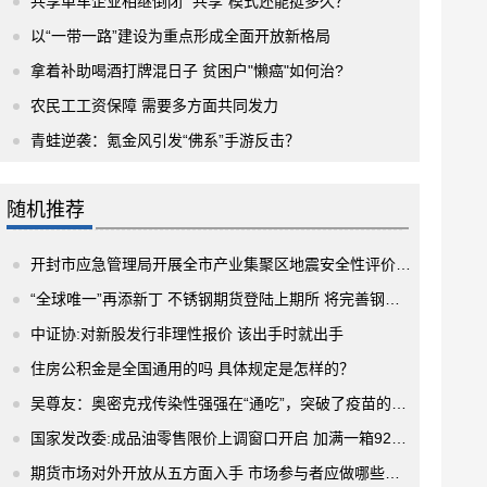
共享单车企业相继倒闭 “共享”模式还能挺多久？
以“一带一路”建设为重点形成全面开放新格局
拿着补助喝酒打牌混日子 贫困户"懒癌"如何治?
农民工工资保障 需要多方面共同发力
青蛙逆袭：氪金风引发“佛系”手游反击？
随机推荐
开封市应急管理局开展全市产业集聚区地震安全性评价区域评估工作检查
“全球唯一”再添新丁 不锈钢期货登陆上期所 将完善钢材期货链条
中证协:对新股发行非理性报价 该出手时就出手
住房公积金是全国通用的吗 具体规定是怎样的？
吴尊友：奥密克戎传染性强强在“通吃”，突破了疫苗的保护作用
国家发改委:成品油零售限价上调窗口开启 加满一箱92#汽油将多花4.5元
期货市场对外开放从五方面入手 市场参与者应做哪些准备工作?