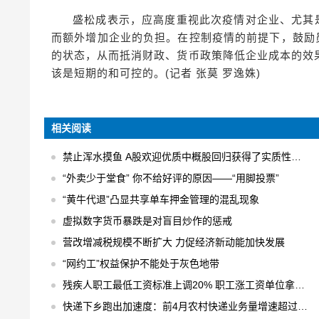
盛松成表示，应高度重视此次疫情对企业、尤其
而额外增加企业的负担。在控制疫情的前提下，鼓励
的状态，从而抵消财政、货币政策降低企业成本的效
该是短期的和可控的。(记者 张莫 罗逸姝)
相关阅读
禁止浑水摸鱼 A股欢迎优质中概股回归获得了实质性的进展
“外卖少于堂食” 你不给好评的原因——“用脚投票”
“黄牛代退”凸显共享单车押金管理的混乱现象
虚拟数字货币暴跌是对盲目炒作的惩戒
营改增减税规模不断扩大 力促经济新动能加快发展
“网约工”权益保护不能处于灰色地带
残疾人职工最低工资标准上调20% 职工涨工资单位拿补贴
快递下乡跑出加速度：前4月农村快递业务量增速超过30% 日均快件处理量达1.6亿件