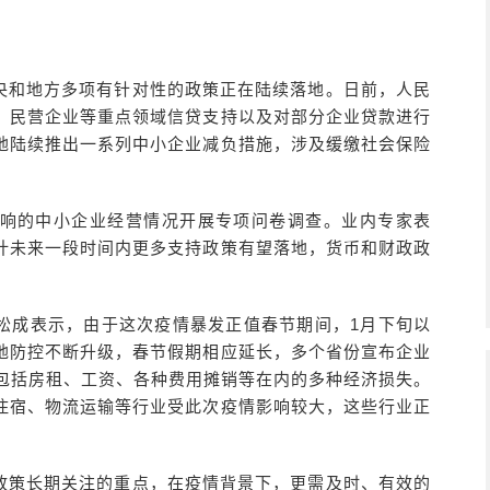
央和地方多项有针对性的政策正在陆续落地。日前，人民
、民营企业等重点领域信贷支持以及对部分企业贷款进行
地陆续推出一系列中小企业减负措施，涉及缓缴社会保险
响的中小企业经营情况开展专项问卷调查。业内专家表
计未来一段时间内更多支持政策有望落地，货币和财政政
松成表示，由于这次疫情暴发正值春节期间，1月下旬以
地防控不断升级，春节假期相应延长，多个省份宣布企业
担包括房租、工资、各种费用摊销等在内的多种经济损失。
住宿、物流运输等行业受此次疫情影响较大，这些行业正
政策长期关注的重点，在疫情背景下，更需及时、有效的