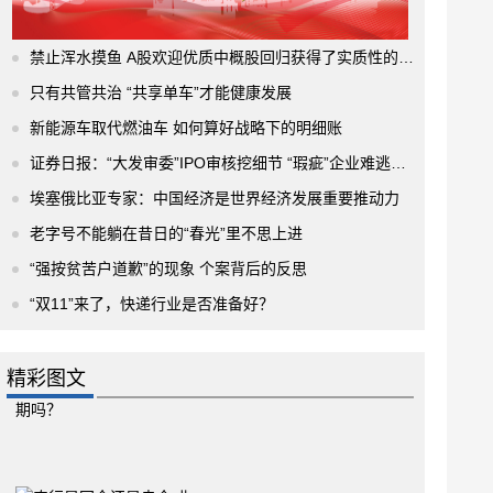
禁止浑水摸鱼 A股欢迎优质中概股回归获得了实质性的进展
只有共管共治 “共享单车”才能健康发展
新能源车取代燃油车 如何算好战略下的明细账
证券日报：“大发审委”IPO审核挖细节 “瑕疵”企业难逃法眼
埃塞俄比亚专家：中国经济是世界经济发展重要推动力
老字号不能躺在昔日的“春光”里不思上进
“强按贫苦户道歉”的现象 个案背后的反思
“双11”来了，快递行业是否准备好？
精彩图文