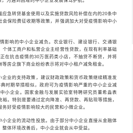
策，为遇到困难的中小企业发展保驾护航。
强应急转贷基金使用以及实施贷款风险补偿在内的20条中
社会保险费征收期等政策，并强调加大对受疫情影响中小
情影响的中小企业减负。农业银行、建设银行、交通银
、个体工商户和私营企业主经营性贷款，在现有利率基础
店和正在抗击疫情的30万医药类小店，不抽贷不断贷，并将
洲等房企旗下商业纷纷表示将对中小租户减免租金。
小企业的支持政策，建议财政政策和货币政策继续精准发
年非典时期举措相似，政府可为疫情影响严重的中小企业减
助中小企业。国家金融与发展实验室特聘研究员董希淼表
充裕。特别是要通过定向降准、再贷款、再贴现等措施，
服务好受疫情影响较大的民营和小微企业。
中小企业的流动性投放。由于部分中小企业直接从金融体
，整体环境改善后，中小企业就会从中受益。