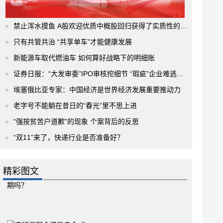
禁止浑水摸鱼 A股欢迎优质中概股回归获得了实质性的进展
只有共管共治 “共享单车”才能健康发展
新能源车取代燃油车 如何算好战略下的明细账
证券日报：“大发审委”IPO审核挖细节 “瑕疵”企业难逃法眼
埃塞俄比亚专家：中国经济是世界经济发展重要推动力
老字号不能躺在昔日的“春光”里不思上进
“强按贫苦户道歉”的现象 个案背后的反思
“双11”来了，快递行业是否准备好？
精彩图文