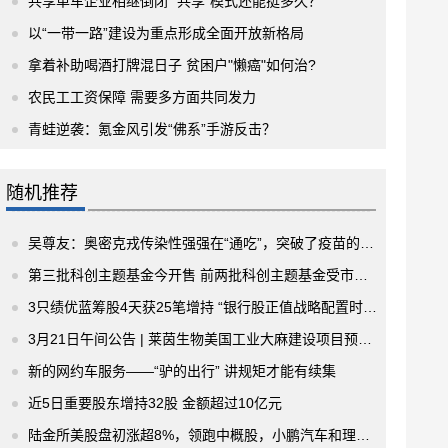
共享单车企业相继倒闭 “共享”模式还能挺多久？
以“一带一路”建设为重点形成全面开放新格局
拿着补助喝酒打牌混日子 贫困户"懒癌"如何治?
农民工工资保障 需要多方面共同发力
青蛙逆袭：氪金风引发“佛系”手游反击？
随机推荐
吴尊友：奥密克戎传染性强强在“通吃”，突破了疫苗的保护作用
第三批科创主题基金今开售 前两批科创主题基金受市场热捧
3只绩优蓝筹股4天获25笔增持 “银行股正值战略配置时”成为机构共识
3月21日午间公告 | 莱茵生物美国工业大麻建设项目预计6月30日前正式量产
新的网约车服务——“驴的出行” 讲规矩才能有续集
近5日重要股东增持32股 金额超过10亿元
陆金所美股盘初涨超8%，领跑中概股，小鹏汽车和理想汽车则跌超4%