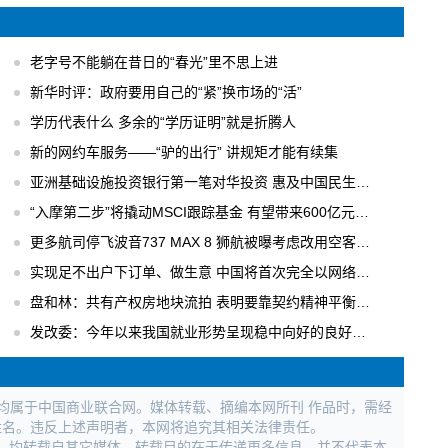
老字号不能躺在昔日的“春光”里不思上进
新华时评：政府要用自己的“紧”换市场的“活”
学历代表什么 多余的“学历证明”就是折腾人
新的网约车服务——“驴的出行” 讲规矩才能有续集
亚洲基础设施投资银行第一笔对华投资 惠及中国民生工程
“入摩第二步”将撬动MSCI跟踪基金 有望带来600亿元国内增量资金
更多航司停飞波音737 MAX 8 狮航被曝考虑改用空客飞机
实现足不出户下订单、做生意 中国将首次完全以网络形式举办广交会
盘和林：共有产权房地块流拍 表明要靠契约精神平衡各方利益
发改委：今年以来我国就业形势呈现稳中向好的良好局面
权均属于中国商业联合网。媒体转载、摘编本网所刊 作品时，需经
姓名。违反上述声明者，本网将追究其相关法律责任。
作品，均转载自其它媒体，转载目的在于传递更多信息，并不代表本