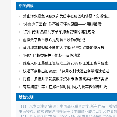
相关阅读
禁止浑水摸鱼 A股欢迎优质中概股回归获得了实质性的进展
“外卖少于堂食” 你不给好评的原因——“用脚投票”
“黄牛代退”凸显共享单车押金管理的混乱现象
虚拟数字货币暴跌是对盲目炒作的惩戒
营改增减税规模不断扩大 力促经济新动能加快发展
“网约工”权益保护不能处于灰色地带
残疾人职工最低工资标准上调20% 职工涨工资单位拿补贴
快递下乡跑出加速度：前4月农村快递业务量增速超过30% 日均快件处理量达1.6亿件
肖钢：多措并举发展数字资本市场 围绕实体经济需求进行数字化创新
有啥猫腻？车主在郑州保时捷中心为爱车做保养后凭空出现大修记录
版权说明
【1】 凡本网注明"来源：中国商业联合网"的所有作品，版
书面授权。转载时需注明来源于《中国商业联合网》及作者
【2】 凡本网注明"来源：XXX（非中国商业联合网）"的