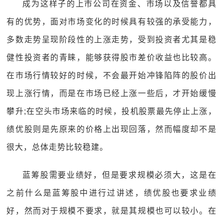
成为这样子的上市公司在资金、市场以及信誉都具
有的优势，面对市场变化的时候具有较强的承受能力，
多数走势呈现阶段性的上涨走势，受到投资者尤其是稳
健性投资者的青睐，能够获得股市差价收益也比较高。
在市场行情较好的时候，不会最开始冲锋陷阵的股价出
现上涨行情，而是在市场已经上涨一些后，才开始缓慢
攀升;在空头市场来临的时候，投机股票最先停止上涨，
绩优股则是先原来的价格上出现回落，然而幅度却不是
很大，总体走势比较稳建。
蓝筹股需要业绩好，但是要求规模必须大，这是在
之前什么是蓝筹股中进行过讲述，绩优股也要求业绩
好，然而对于规模不要求，就是其规模也可以较小。在