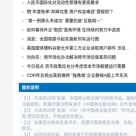
人民币国际化对流动性管理有更高要求
晒“年度账单”却掉坑里 用户权益难逃“潜规则”？
“第一例换头术成功” 需要的是“互联网－”
如何看待外企“抱怨”营商环境 在持续的努力中造就
消息：全国铁路今起实施新列车运行图
美国媒体爆料谷歌允许第三方企业读取用户邮件 涉及用户数以百万计
刘向东：用市场化办法解决跨市场估值差异问题
今日视点:货币政策应充分考虑资本市场稳健运行需要
CDR传言频出真假难辨 “独角兽”企业静候A股上市东风
版权说明
【1】 凡本网注明"来源：中国商业联合网"的所有作品，版
书面授权。转载时需注明来源于《中国商业联合网》及作者
【2】 凡本网注明"来源：XXX（非中国商业联合网）"的
网 赞同其观点，不构成投资建议。
【3】 如果您对新闻发表评论，请遵守国家相关法律、法规
责任。
【4】 如因作品内容、版权和其它问题需要同本网联系的。