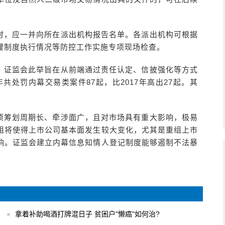
时，应一并向所在派出机构报告名单。各派出机构可根据
理制度执行情况等防控工作实施专项现场检查。
。证监会此举旨在从前端通过责任认定、信披强化等方式
共处罚内幕交易类案件87起，比2017年高出27起。其
项筹划周期长、牵涉面广，且对市场具有重大影响，极易
组将使得上市公司基本面发生较大变化，尤其是重组上市
响。证监会建立内幕信息知情人登记制度能够遏制不法暴
拿着补助喝酒打牌混日子 贫困户"懒癌"如何治?