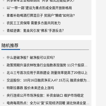
共享单车企业相继倒闭 “共享”模式还能挺多久？
以“一带一路”建设为重点形成全面开放新格局
拿着补助喝酒打牌混日子 贫困户"懒癌"如何治?
农民工工资保障 需要多方面共同发力
青蛙逆袭：氪金风引发“佛系”手游反击？
随机推荐
什么是破净股？破净股可以买吗？
政策预期升温农林牧渔行业指数表现强势 11只个股获逾4亿元大单抢筹
北斗三号首次应用于高铁建设 测量效率提高了20倍以上
交运股份：10月16日融资净买入47.15万元 融资余额为2.14亿元
特斯拉暴跌 股价未来还会上涨吗
央行连续公开市场净投放：补资金缺口 维护市场稳定
电商每周热点：全力以“复”实现经济回暖 湖北快递业复工率超九成