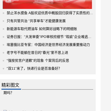
禁止浑水摸鱼 A股欢迎优质中概股回归获得了实质性的进展
只有共管共治 “共享单车”才能健康发展
新能源车取代燃油车 如何算好战略下的明细账
证券日报：“大发审委”IPO审核挖细节 “瑕疵”企业难逃法眼
埃塞俄比亚专家：中国经济是世界经济发展重要推动力
老字号不能躺在昔日的“春光”里不思上进
“强按贫苦户道歉”的现象 个案背后的反思
“双11”来了，快递行业是否准备好？
精彩图文