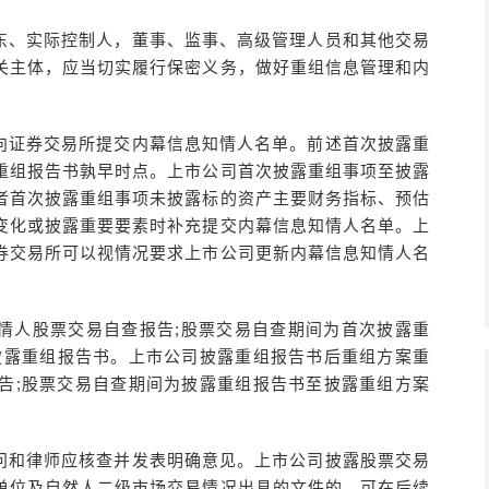
东、实际控制人，董事、监事、高级管理人员和其他交易
关主体，应当切实履行保密义务，做好重组信息管理和内
向证券交易所提交内幕信息知情人名单。前述首次披露重
重组报告书孰早时点。上市公司首次披露重组事项至披露
者首次披露重组事项未披露标的资产主要财务指标、预估
变化或披露重要要素时补充提交内幕信息知情人名单。上
券交易所可以视情况要求上市公司更新内幕信息知情人名
情人股票交易自查报告;股票交易自查期间为首次披露重
至披露重组报告书。上市公司披露重组报告书后重组方案重
告;股票交易自查期间为披露重组报告书至披露重组方案
问和律师应核查并发表明确意见。上市公司披露股票交易
单位及自然人二级市场交易情况出具的文件的，可在后续