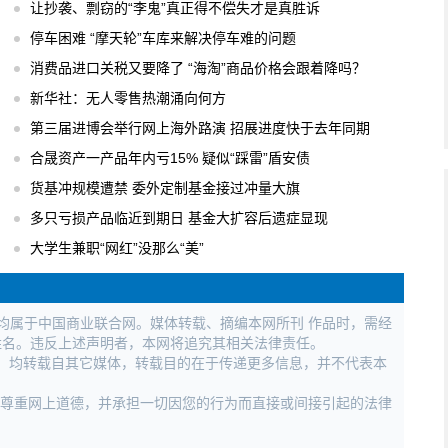
让抄袭、剽窃的“李鬼”真正得不偿失才是真胜诉
停车困难 “摩天轮”车库来解决停车难的问题
消费品进口关税又要降了 “海淘”商品价格会跟着降吗？
新华社：无人零售热潮涌向何方
第三届进博会举行网上海外路演 招展进度快于去年同期
合晟资产一产品年内亏15% 疑似“踩雷”盾安债
货基冲规模遭禁 委外定制基金接过冲量大旗
多只亏损产品临近到期日 基金大扩容后遗症显现
大学生兼职“网红”没那么“美”
权均属于中国商业联合网。媒体转载、摘编本网所刊 作品时，需经
姓名。违反上述声明者，本网将追究其相关法律责任。
作品，均转载自其它媒体，转载目的在于传递更多信息，并不代表本
，尊重网上道德，并承担一切因您的行为而直接或间接引起的法律