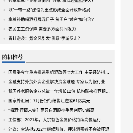
共享单车企业相继倒闭 “共享”模式还能挺多久？
以“一带一路”建设为重点形成全面开放新格局
拿着补助喝酒打牌混日子 贫困户"懒癌"如何治?
农民工工资保障 需要多方面共同发力
青蛙逆袭：氪金风引发“佛系”手游反击？
随机推荐
国资委今年重点推进重组混改等七大工作 主要经济指标出现下滑
金融支持外贸外资企业解决资金难题 专家认为银行业还可从三方面进一步发力
我国养老服务企业总量十年增长12倍 机构联袂推荐相关产业链6只绩优股！
国家外汇局：7月份银行结售汇逆差61亿美元
“喝酒”行情未完？两只白酒股携手再创历史新高
工信部：2021年，大宗有色金属价格持续高位运行
外媒：宝洁拟2022年继续涨价，押注消费者不会被吓退