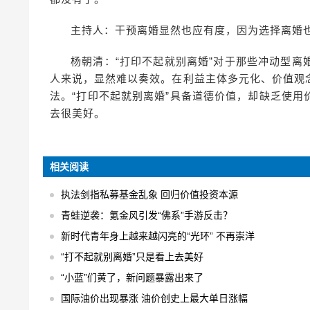
主持人：干预离婚显然也应有度，因为选择离婚
杨朝清：“打印不起就别离婚”对于那些冲动型
人来说，显然难以奏效。在利益主体多元化、价值观
法。“打印不起就别离婚”具备道德价值，却缺乏使
去很美好。
相关阅读
执法剑指私募基金乱象 回归价值投资本源
青蛙逆袭：氪金风引发“佛系”手游反击？
新时代青年身上越来越闪亮的“光环” 不再崇洋
“打不起就别离婚”只是看上去美好
“小蓝”们黄了，新问题暴露出来了
国际油价出现暴涨 油价创史上最大单日涨幅