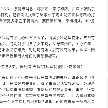
婚。”这是一条网曝消息，称贵阳一家打印店，在墙上张贴了
13日晚，记者设法找到了这家位于观山湖区东林寺路的打
希望更多家庭不要离婚，要团圆和睦、幸福相处。4个月
。
不是两口子真的过不下去了，而属于冲动型离婚，甚至有
易见，特别对于很多子女来说，父母离婚后，关心不够，
”离婚协议打印费，对劝说离婚夫妻有没有效果，这是一回
想就贬低和嘲讽他们的善意和初衷。
传统认知，但凭借“天价”打印费就能阻止离婚吗?
年来劝和了不少前来打印离婚协议的夫妇，真正起作用并
，让当局者迷的夫妻们，有了重新评估审视矛盾、处理矛
价打印费来限制离婚，看似劝和的效果显著，事实上很有
将价格挂在墙上其实是对离婚态度的宣示，让人看到离婚
择一个不受欢迎的地方呢?如此，恐怕连善意干预的机会