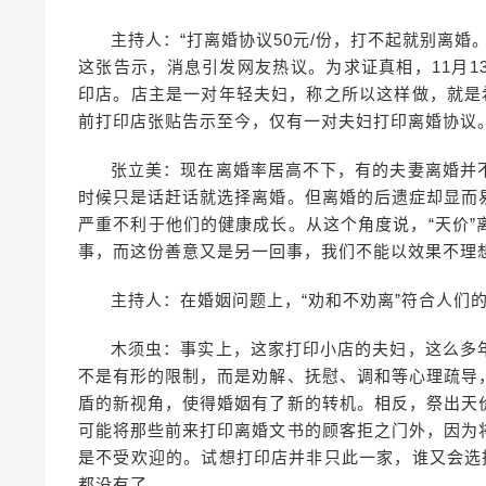
主持人：“打离婚协议50元/份，打不起就别离
这张告示，消息引发网友热议。为求证真相，11月
印店。店主是一对年轻夫妇，称之所以这样做，就是
前打印店张贴告示至今，仅有一对夫妇打印离婚协议
张立美：现在离婚率居高不下，有的夫妻离婚并
时候只是话赶话就选择离婚。但离婚的后遗症却显而
严重不利于他们的健康成长。从这个角度说，“天价
事，而这份善意又是另一回事，我们不能以效果不理
主持人：在婚姻问题上，“劝和不劝离”符合人们的
木须虫：事实上，这家打印小店的夫妇，这么多
不是有形的限制，而是劝解、抚慰、调和等心理疏导
盾的新视角，使得婚姻有了新的转机。相反，祭出天
可能将那些前来打印离婚文书的顾客拒之门外，因为
是不受欢迎的。试想打印店并非只此一家，谁又会选
都没有了。