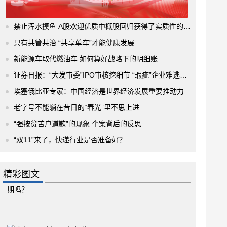
禁止浑水摸鱼 A股欢迎优质中概股回归获得了实质性的进展
只有共管共治 “共享单车”才能健康发展
新能源车取代燃油车 如何算好战略下的明细账
证券日报：“大发审委”IPO审核挖细节 “瑕疵”企业难逃法眼
埃塞俄比亚专家：中国经济是世界经济发展重要推动力
老字号不能躺在昔日的“春光”里不思上进
“强按贫苦户道歉”的现象 个案背后的反思
“双11”来了，快递行业是否准备好？
精彩图文