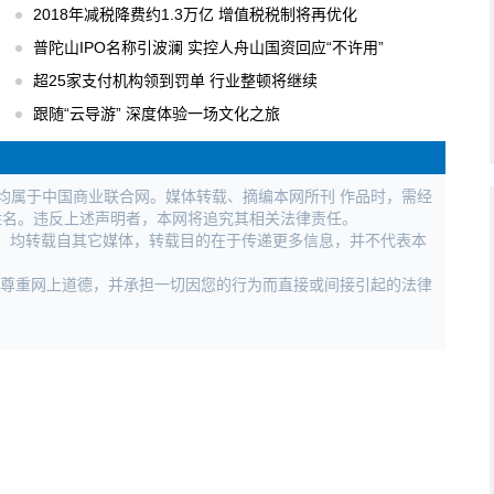
2018年减税降费约1.3万亿 增值税税制将再优化
普陀山IPO名称引波澜 实控人舟山国资回应“不许用”
超25家支付机构领到罚单 行业整顿将继续
跟随“云导游” 深度体验一场文化之旅
权均属于中国商业联合网。媒体转载、摘编本网所刊 作品时，需经
姓名。违反上述声明者，本网将追究其相关法律责任。
作品，均转载自其它媒体，转载目的在于传递更多信息，并不代表本
，尊重网上道德，并承担一切因您的行为而直接或间接引起的法律