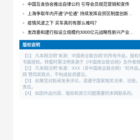
中国互金协会推出自律公约 引导会员规范营销和宣传
上海争取年内开通“沪伦通” 持续发挥自贸区制度创新优势
疫情风波之下 买车真的有那么难吗？
发改委和建行拟设立规模约3000亿元战略性新兴产业发展基金
版权说明
【1】 凡本网注明"来源：中国商业联合网"的所有作品，版
书面授权。转载时需注明来源于《中国商业联合网》及作者
【2】 凡本网注明"来源：XXX（非中国商业联合网）"的
网 赞同其观点，不构成投资建议。
【3】 如果您对新闻发表评论，请遵守国家相关法律、法规
责任。
【4】 如因作品内容、版权和其它问题需要同本网联系的。