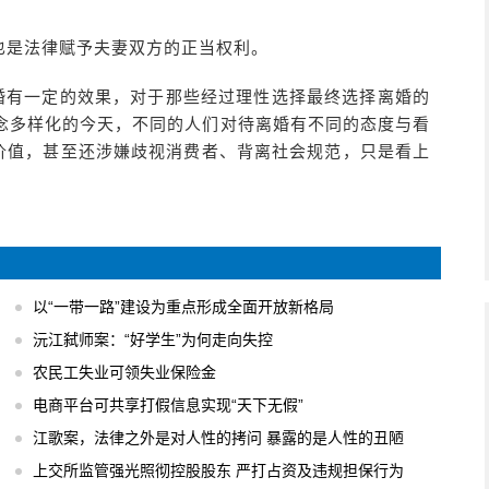
也是法律赋予夫妻双方的正当权利。
离婚有一定的效果，对于那些经过理性选择最终选择离婚的
念多样化的今天，不同的人们对待离婚有不同的态度与看
用价值，甚至还涉嫌歧视消费者、背离社会规范，只是看上
以“一带一路”建设为重点形成全面开放新格局
沅江弑师案：“好学生”为何走向失控
农民工失业可领失业保险金
电商平台可共享打假信息实现“天下无假”
江歌案，法律之外是对人性的拷问 暴露的是人性的丑陋
上交所监管强光照彻控股股东 严打占资及违规担保行为