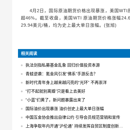
4月2日，国际原油期货价格出现暴涨，美国WT
超46%。截至收盘，美国WTI 原油期货价格涨幅24.6
29.94美元/桶，均为史上最大单日涨幅。(张旭)
相关阅读
执法剑指私募基金乱象 回归价值投资本源
青蛙逆袭：氪金风引发“佛系”手游反击？
新时代青年身上越来越闪亮的“光环” 不再崇洋
“打不起就别离婚”只是看上去美好
“小蓝”们黄了，新问题暴露出来了
国际油价出现暴涨 油价创史上最大单日涨幅
中国互金协会推出自律公约 引导会员规范营销和宣传
上海争取年内开通“沪伦通” 持续发挥自贸区制度创新优势