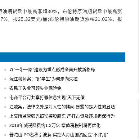
I原油期货盘中最高涨超30%，布伦特原油期货盘中最高涨
7%，报25.32美元/桶;布伦特原油期货涨幅21.02%，报
以“一带一路”建设为重点形成全面开放新格局
沅江弑师案：“好学生”为何走向失控
农民工失业可领失业保险金
电商平台可共享打假信息实现“天下无假”
江歌案，法律之外是对人性的拷问 暴露的是人性的丑陋
上交所监管强光照彻控股股东 严打占资及违规担保行为
2018年减税降费约1.3万亿 增值税税制将再优化
普陀山IPO名称引波澜 实控人舟山国资回应“不许用”