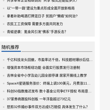
共享单车企业相继倒闭 “共享”模式还能挺多久？
以“一带一路”建设为重点形成全面开放新格局
拿着补助喝酒打牌混日子 贫困户"懒癌"如何治?
农民工工资保障 需要多方面共同发力
青蛙逆袭：氪金风引发“佛系”手游反击？
随机推荐
千亿科技龙头回撤，市盈率达千倍，科技题材爆炒后估值高企
增强资本市场枢纽功能 全面实行股票发行注册制
吉林全省中小学及幼儿园全部停课 居家开展线上教学
SpaceX星链服务涨价：终端上调100美元，月费涨11美元
科创50指数推迟发布 数十基金公司争ETF授权 布局意愿强烈
37家券商跟投科创板 一年浮盈超过73亿元
怒剪32件婚纱事件双方达成5万赔偿 具体发生了什么？