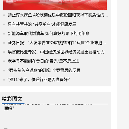
禁止浑水摸鱼 A股欢迎优质中概股回归获得了实质性的进展
只有共管共治 “共享单车”才能健康发展
新能源车取代燃油车 如何算好战略下的明细账
证券日报：“大发审委”IPO审核挖细节 “瑕疵”企业难逃法眼
埃塞俄比亚专家：中国经济是世界经济发展重要推动力
老字号不能躺在昔日的“春光”里不思上进
“强按贫苦户道歉”的现象 个案背后的反思
“双11”来了，快递行业是否准备好？
精彩图文